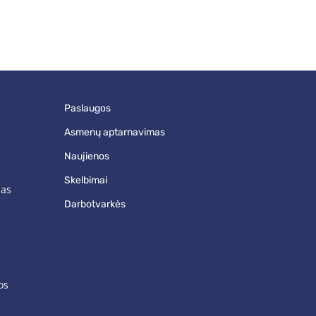
paslaugos
asmenų aptarnavimas
naujienos
skelbimai
mas
darbotvarkės
os