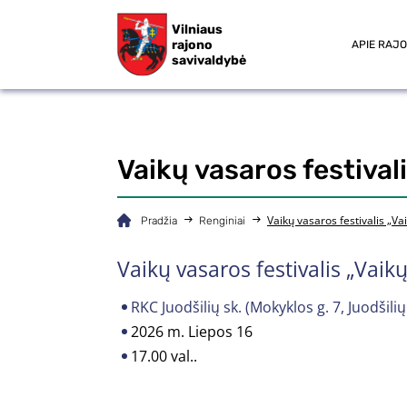
Vilniaus
rajono
APIE RAJ
savivaldybė
Vaikų vasaros festivali
Vaikų vasaros festivalis „Vai
Pradžia
Renginiai
Vaikų vasaros festivalis „Vaikų
RKC Juodšilių sk. (Mokyklos g. 7, Juodšilių 
2026 m. Liepos 16
17.00 val..