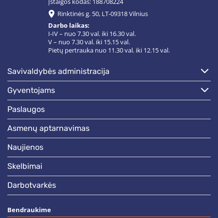
Įstaigos kodas: 188708224
Rinktinės g. 50, LT-09318 Vilnius
Darbo laikas:
I-IV – nuo 7.30 val. iki 16.30 val.
V – nuo 7.30 val. iki 15.15 val.
Pietų pertrauka nuo 11.30 val. iki 12.15 val.
savivaldybės administracija
gyventojams
paslaugos
asmenų aptarnavimas
naujienos
skelbimai
darbotvarkės
Bendraukime