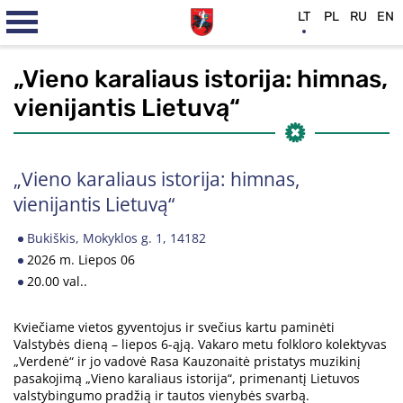
LT
PL
RU
EN
„Vieno karaliaus istorija: himnas,
vienijantis Lietuvą“
„Vieno karaliaus istorija: himnas,
vienijantis Lietuvą“
Bukiškis, Mokyklos g. 1, 14182
2026 m. Liepos 06
20.00 val..
Kviečiame vietos gyventojus ir svečius kartu paminėti
Valstybės dieną – liepos 6-ąją. Vakaro metu folkloro kolektyvas
„Verdenė“ ir jo vadovė Rasa Kauzonaitė pristatys muzikinį
pasakojimą „Vieno karaliaus istorija“, primenantį Lietuvos
valstybingumo pradžią ir tautos vienybės svarbą.