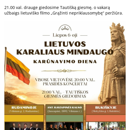
21.00 val. drauge giedosime Tautišką giesmę, o vakarą
užbaigs lietuviško filmo „Grąžinti nepriklausomybę“ peržiūra.