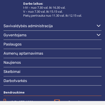
Darbo laikas:
I-IV – nuo 7.30 val. iki 16.30 val.
V – nuo 7.30 val. iki 15.15 val.
Pietų pertrauka nuo 11.30 val. iki 12.15 val.
savivaldybės administracija
gyventojams
paslaugos
asmenų aptarnavimas
naujienos
skelbimai
darbotvarkės
Bendraukime
(0 5)  275 1990
vrsa@vrsa.lt