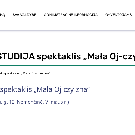
ONĄ
SAVIVALDYBĖ
ADMINISTRACINĖ INFORMACIJA
GYVENTOJAMS
 STUDIJA spektaklis „Mała Oj-cz
JA spektaklis „Mała Oj-czy-zna“
 spektaklis „Mała Oj-czy-zna“
 g. 12, Nemenčinė, Vilniaus r.)