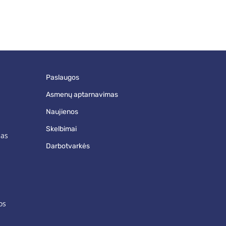
paslaugos
asmenų aptarnavimas
naujienos
skelbimai
mas
darbotvarkės
os