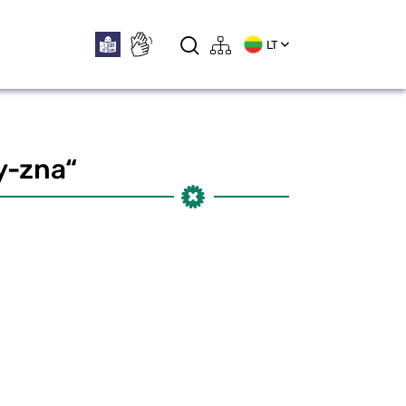
LT
y-zna“