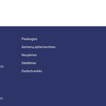
paslaugos
asmenų aptarnavimas
naujienos
skelbimai
mas
darbotvarkės
os