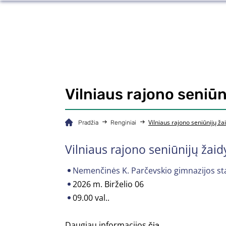
Vilniaus rajono seniūn
Vilniaus rajono seniūnijų ža
Pradžia
Renginiai
Vilniaus rajono seniūnijų žai
Nemenčinės K. Parčevskio gimnazijos st
2026 m. Birželio 06
09.00 val..
Daugiau informacijos
čia.