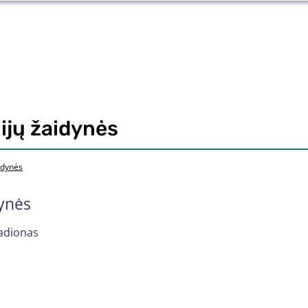
ijų žaidynės
idynės
dynės
adionas