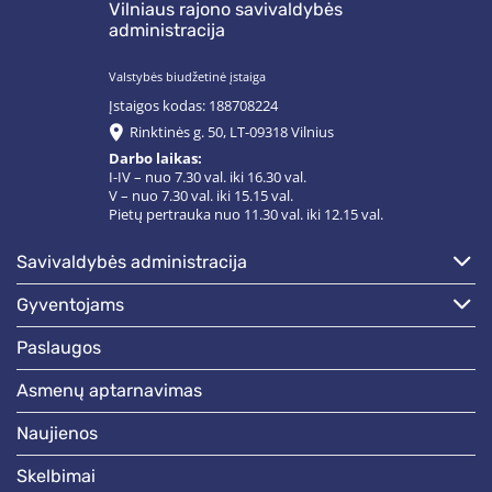
Vilniaus rajono savivaldybės
administracija
Valstybės biudžetinė įstaiga
Įstaigos kodas: 188708224
Rinktinės g. 50, LT-09318 Vilnius
Darbo laikas:
I-IV – nuo 7.30 val. iki 16.30 val.
V – nuo 7.30 val. iki 15.15 val.
Pietų pertrauka nuo 11.30 val. iki 12.15 val.
savivaldybės administracija
gyventojams
paslaugos
asmenų aptarnavimas
naujienos
skelbimai