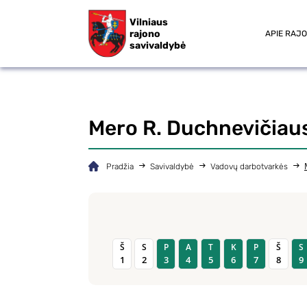
Vilniaus
rajono
APIE RAJ
savivaldybė
Mero R. Duchnevičiau
Pradžia
Savivaldybė
Vadovų darbotvarkės
Š
S
P
A
T
K
P
Š
S
1
2
3
4
5
6
7
8
9