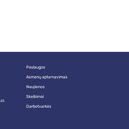
paslaugos
asmenų aptarnavimas
naujienos
skelbimai
mas
darbotvarkės