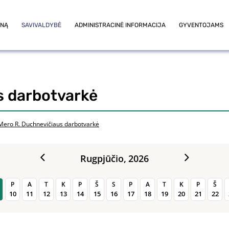
ONĄ
SAVIVALDYBĖ
ADMINISTRACINĖ INFORMACIJA
GYVENTOJAMS
s darbotvarkė
Mero R. Duchnevičiaus darbotvarkė
Rugpjūčio,
2026
P
A
T
K
P
Š
S
P
A
T
K
P
Š
10
11
12
13
14
15
16
17
18
19
20
21
22