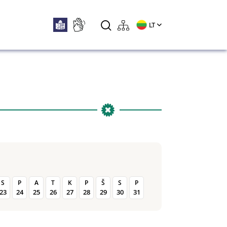
LT
S
P
A
T
K
P
Š
S
P
23
24
25
26
27
28
29
30
31