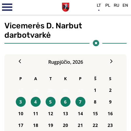
LT
PL
RU
EN
Vicemerės D. Narbut
darbotvarkė
Rugpjūčio,
2026
P
A
T
K
P
Š
S
27
28
29
30
31
1
2
3
4
5
6
7
8
9
10
11
12
13
14
15
16
17
18
19
20
21
22
23