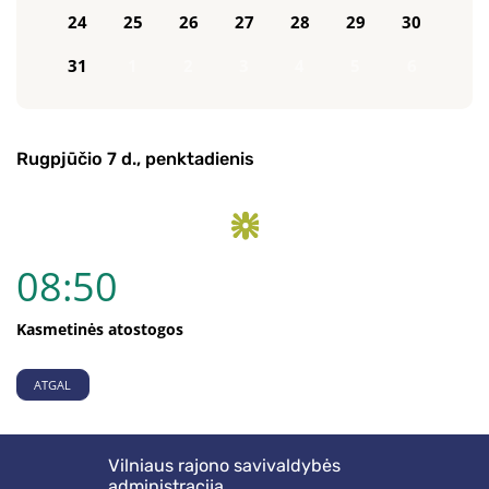
24
25
26
27
28
29
30
31
1
2
3
4
5
6
Rugpjūčio 7 d., penktadienis
08:50
Kasmetinės atostogos
ATGAL
Vilniaus rajono savivaldybės
administracija