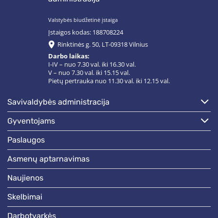
Valstybės biudžetinė įstaiga
Įstaigos kodas: 188708224
Rinktinės g. 50, LT-09318 Vilnius
Darbo laikas:
I-IV – nuo 7.30 val. iki 16.30 val.
V – nuo 7.30 val. iki 15.15 val.
Pietų pertrauka nuo 11.30 val. iki 12.15 val.
savivaldybės administracija
gyventojams
paslaugos
asmenų aptarnavimas
naujienos
skelbimai
darbotvarkės