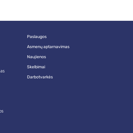
paslaugos
asmenų aptarnavimas
naujienos
skelbimai
mas
darbotvarkės
os