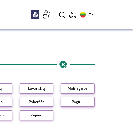
LT
ių
Lavoriškių
Maišiagalos
io
Paberžės
Pagirių
nkų
Zujūnų