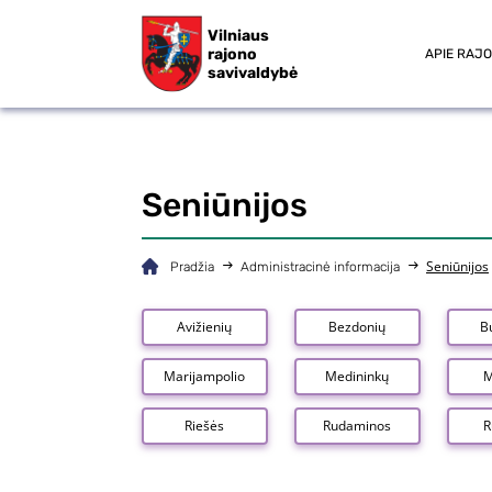
Vilniaus
rajono
APIE RAJ
savivaldybė
Seniūnijos
Seniūnijos
Pradžia
Administracinė informacija
Avižienių
Bezdonių
B
Marijampolio
Medininkų
M
Riešės
Rudaminos
R