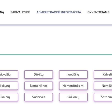
ONĄ
SAVIVALDYBĖ
ADMINISTRACINĖ INFORMACIJA
GYVENTOJAMS
uivydžių
Dūkštų
Juodšilių
Kalvel
ickūnų
Nemenčinės
Nemenčinės m.
Nemėž
ukainių
Sudervės
Sužionių
Šatrini