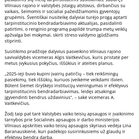
Vilniaus rajono ir valstybės įstaigų atstovus, dirbančius su
vaikais, šeimomis ir socialiai pažeidžiamomis gyventojų
grupėmis. Šventiškai nusiteikę dalyviai turėjo progą aptarti
tarpinstitucinio bendradarbiavimo aktualijas, pasidalinti
patirtimi, o renginio programą papildė trumpa metų veiklų
apžvalga bei mokymai, skirti streso valdymo įgūdžiams
stiprinti.
Susitikimo pradžioje dalyvius pasveikino Vilniaus rajono
savivaldybės vicemeras Algis Vaitkevičius, kuris pristatė per
metus įvykusius pokyčius, iššūkius ir ateities planus.
„2025-ieji buvo kupini įvairių patirčių – tiek reikšmingų
pasiekimų, tiek iššūkių, kuriuos įveikėme veikdami išvien.
Būtent šiemet išryškėjo institucijų vieningumas ir efektyvus
tarpinstitucinis bendradarbiavimas, leidęs atsakingai
įgyvendinti bendrus uždavinius“, – sakė vicemeras A.
Vaitkevičius.
Žodį taip pat tarė Valstybės vaiko teisių apsaugos ir įvaikinimo
tarnybos prie Socialinės apsaugos ir darbo ministerijos
Vilniaus apskrities vaiko teisių apsaugos skyriaus vedėja Lina
Baranauskienė, kuri padėkojo susirinkusiems už glaudų ir
efektyvų bendrą darbą.