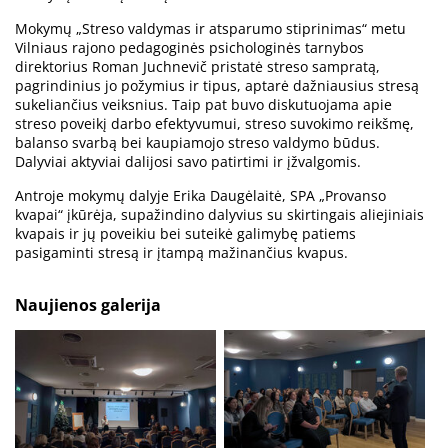
Mokymų „Streso valdymas ir atsparumo stiprinimas“ metu
Vilniaus rajono pedagoginės psichologinės tarnybos
direktorius Roman Juchnevič pristatė streso sampratą,
pagrindinius jo požymius ir tipus, aptarė dažniausius stresą
sukeliančius veiksnius. Taip pat buvo diskutuojama apie
streso poveikį darbo efektyvumui, streso suvokimo reikšmę,
balanso svarbą bei kaupiamojo streso valdymo būdus.
Dalyviai aktyviai dalijosi savo patirtimi ir įžvalgomis.
Antroje mokymų dalyje Erika Daugėlaitė, SPA „Provanso
kvapai“ įkūrėja, supažindino dalyvius su skirtingais aliejiniais
kvapais ir jų poveikiu bei suteikė galimybę patiems
pasigaminti stresą ir įtampą mažinančius kvapus.
Naujienos galerija