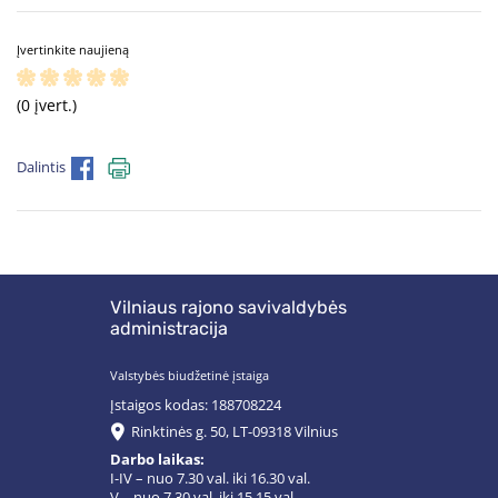
Įvertinkite naujieną
(0 įvert.)
Dalintis
Vilniaus rajono savivaldybės
administracija
Valstybės biudžetinė įstaiga
Įstaigos kodas: 188708224
Rinktinės g. 50, LT-09318 Vilnius
Darbo laikas:
I-IV – nuo 7.30 val. iki 16.30 val.
V – nuo 7.30 val. iki 15.15 val.