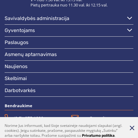
Pietų pertrauka nuo 11.30 val. iki 12.15 val.
savivaldybės administracija
gyventojams
paslaugos
asmenų aptarnavimas
naujienos
skelbimai
darbotvarkės
Bendraukime
(0 5)  275 1990
vrsa@vrsa.lt
Norime Jus informuoti, kad šioje svetainėje naudojami slapukai (angl.
Facebook
Youtube
cookies). Jeigu sutinkate, prašome, paspauskite mygtuką „Sutinku“
arba naršykite toliau. Prašome susipažinti su
.
Privatumo politika