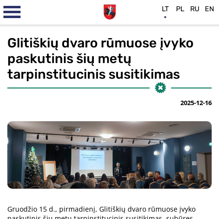
LT
PL
RU
EN
Glitiškių dvaro rūmuose įvyko
paskutinis šių metų
tarpinstitucinis susitikimas
2025-12-16
Gruodžio 15 d., pirmadienį, Glitiškių dvaro rūmuose įvyko
paskutinis šių metų tarpinstitucinis susitikimas, subūręs