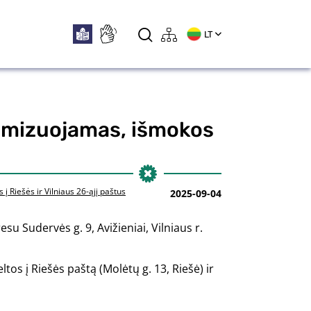
LT
timizuojamas, išmokos
 Riešės ir Vilniaus 26-ąjį paštus
2025-09-04
u Sudervės g. 9, Avižieniai, Vilniaus r.
os į Riešės paštą (Molėtų g. 13, Riešė) ir