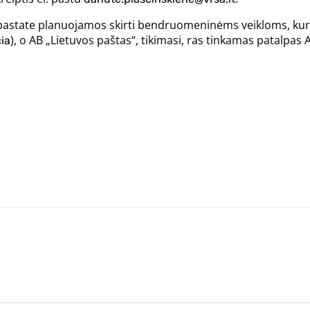
 pastate planuojamos skirti bendruomeninėms veikloms, kurio
), o AB „Lietuvos paštas“, tikimasi, ras tinkamas patalpas A
čia