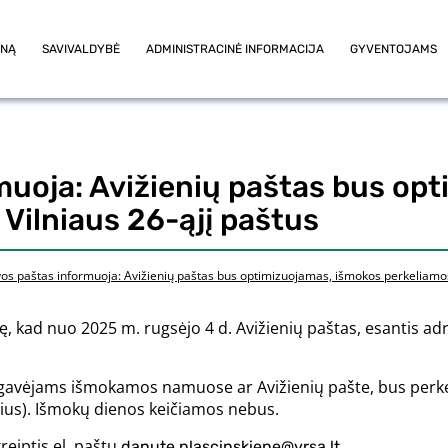
ONĄ
SAVIVALDYBĖ
ADMINISTRACINĖ INFORMACIJA
GYVENTOJAMS
muoja: Avižienių paštas bus op
 Vilniaus 26-ąjį paštus
vos paštas informuoja: Avižienių paštas bus optimizuojamas, išmokos perkeliamos į
 kad nuo 2025 m. rugsėjo 4 d. Avižienių paštas, esantis adres
ų gavėjams išmokamos namuose ar Avižienių pašte, bus perkelt
lnius). Išmokų dienos keičiamos nebus.
reiptis el. paštu
.
danute.plascinskiene@vrsa.lt