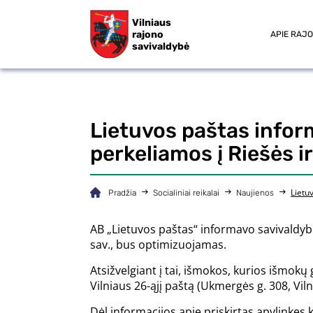
Vilniaus
rajono
APIE RAJ
savivaldybė
Lietuvos paštas infor
perkeliamos į Riešės ir
Lietu
Pradžia
Socialiniai reikalai
Naujienos
AB „Lietuvos paštas“ informavo savivaldybę,
sav., bus optimizuojamas.
Atsižvelgiant į tai, išmokos, kurios išmok
Vilniaus 26-ąjį paštą (Ukmergės g. 308, Vi
Dėl informacijos apie priskirtas apylinkes k