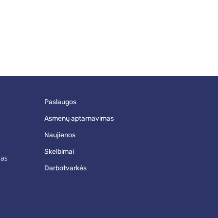
paslaugos
asmenų aptarnavimas
naujienos
skelbimai
mas
darbotvarkės