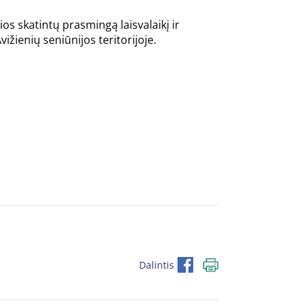
s skatintų prasmingą laisvalaikį ir
vižienių seniūnijos teritorijoje.
Dalintis