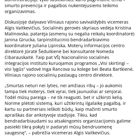
smurto prevencija ir pagalbos nukentėjusiems teikimo
organizavimas.
Diskusijoje dalyvavo Vilniaus rajono savivaldybės vicemeras
Algis Vaitkevičius, Socialinės gerovės skyriaus vedėja Kristina
Malinovska, patarėja (asmenų su negalia reikalų koordinatorė)
Janina Girucka, tarpinstitucinio bendradarbiavimo
koordinatorė Juliana Lipinska, Moterų informacijos centro
direktorė Jūratė Šeduikienė bei konsultantė Nomeda
Cibarauskaitė. Taip pat VŠĮ Nacionalinio socialinės
integracijos instituto kuruojamos programos „Visi skirtingi –
visi lygūs“ vadovė Inga Rancova su kolege bei Beata Bartkienė,
Vilniaus rajono socialinių paslaugų centro direktorė.
„Smurtas neturi nei lyties, nei amžiaus ribų – jo aukomis
tampa tiek moterys, tiek vyrai, tiek jaunuoliai ar senjorai.
Todėl mūsų pareiga – ne tik reaguoti, bet ir užkirsti kelią.
Norime plėtoti sistemą, kuri užtikrintų ilgalaikę pagalbą, ir
kartu su partneriais ieškoti būdų, kaip mažinti smurto
apraiškas dar ankstyvoje stadijoje. Tikiu, kad
bendradarbiaudami su atsakingomis organizacijomis galime
pasiekti tikrą pokytį ir padaryti mūsų bendruomenę
saugesnę“, – pabrėžia vicemeras Algis Vaitkevičius.