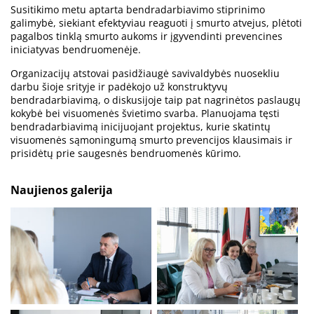
Susitikimo metu aptarta bendradarbiavimo stiprinimo
galimybė, siekiant efektyviau reaguoti į smurto atvejus, plėtoti
pagalbos tinklą smurto aukoms ir įgyvendinti prevencines
iniciatyvas bendruomenėje.
Organizacijų atstovai pasidžiaugė savivaldybės nuosekliu
darbu šioje srityje ir padėkojo už konstruktyvų
bendradarbiavimą, o diskusijoje taip pat nagrinėtos paslaugų
kokybė bei visuomenės švietimo svarba. Planuojama tęsti
bendradarbiavimą inicijuojant projektus, kurie skatintų
visuomenės sąmoningumą smurto prevencijos klausimais ir
prisidėtų prie saugesnės bendruomenės kūrimo.
Naujienos galerija