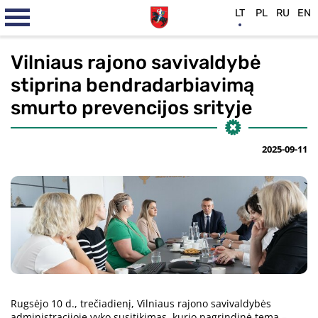
LT
PL
RU
EN
Vilniaus rajono savivaldybė
stiprina bendradarbiavimą
smurto prevencijos srityje
2025-09-11
Rugsėjo 10 d., trečiadienį, Vilniaus rajono savivaldybės
administracijoje vyko susitikimas, kurio pagrindinė tema –