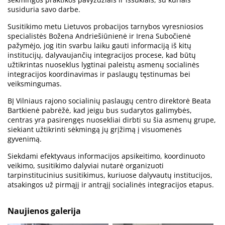
susiduria savo darbe.
Susitikimo metu Lietuvos probacijos tarnybos vyresniosios
specialistės Božena Andriešiūnienė ir Irena Subočienė
pažymėjo, jog itin svarbu laiku gauti informaciją iš kitų
institucijų, dalyvaujančių integracijos procese, kad būtų
užtikrintas nuoseklus lygtinai paleistų asmenų socialinės
integracijos koordinavimas ir paslaugų tęstinumas bei
veiksmingumas.
BĮ Vilniaus rajono socialinių paslaugų centro direktorė Beata
Bartkienė pabrėžė, kad jeigu bus sudarytos galimybės,
centras yra pasirengęs nuosekliai dirbti su šia asmenų grupe,
siekiant užtikrinti sėkmingą jų grįžimą į visuomenės
gyvenimą.
Siekdami efektyvaus informacijos apsikeitimo, koordinuoto
veikimo, susitikimo dalyviai nutarė organizuoti
tarpinstitucinius susitikimus, kuriuose dalyvautų institucijos,
atsakingos už pirmąjį ir antrąjį socialinės integracijos etapus.
Naujienos galerija