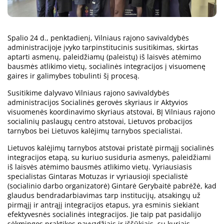
Spalio 24 d., penktadienį, Vilniaus rajono savivaldybės
administracijoje įvyko tarpinstitucinis susitikimas, skirtas
aptarti asmenų, paleidžiamų (paleistų) iš laisvės atėmimo
bausmės atlikimo vietų, socialinės integracijos į visuomenę
gaires ir galimybes tobulinti šį procesą.
Susitikime dalyvavo Vilniaus rajono savivaldybės
administracijos Socialinės gerovės skyriaus ir Aktyvios
visuomenės koordinavimo skyriaus atstovai, BĮ Vilniaus rajono
socialinių paslaugų centro atstovai, Lietuvos probacijos
tarnybos bei Lietuvos kalėjimų tarnybos specialistai.
Lietuvos kalėjimų tarnybos atstovai pristatė pirmąjį socialinės
integracijos etapą, su kuriuo susiduria asmenys, paleidžiami
iš laisvės atėmimo bausmės atlikimo vietų. Vyriausiasis
specialistas Gintaras Motuzas ir vyriausioji specialistė
(socialinio darbo organizatorė) Gintarė Gerybaitė pabrėžė, kad
glaudus bendradarbiavimas tarp institucijų, atsakingų už
pirmąjį ir antrąjį integracijos etapus, yra esminis siekiant
efektyvesnės socialinės integracijos. Jie taip pat pasidalijo
sėkmingos praktikos pavyzdžiais ir iššūkiais, su kuriais