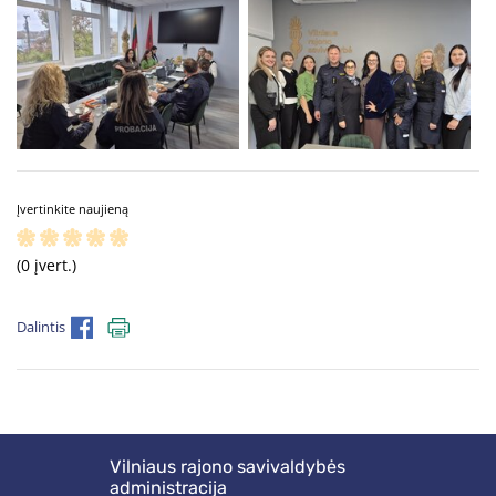
Įvertinkite naujieną
(0 įvert.)
Dalintis
Vilniaus rajono savivaldybės
administracija