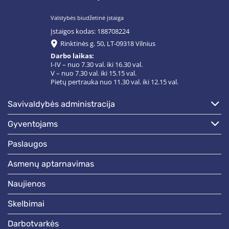
Valstybės biudžetinė įstaiga
Įstaigos kodas: 188708224
Rinktinės g. 50, LT-09318 Vilnius
Darbo laikas:
I-IV – nuo 7.30 val. iki 16.30 val.
V – nuo 7.30 val. iki 15.15 val.
Pietų pertrauka nuo 11.30 val. iki 12.15 val.
savivaldybės administracija
gyventojams
paslaugos
asmenų aptarnavimas
naujienos
skelbimai
darbotvarkės