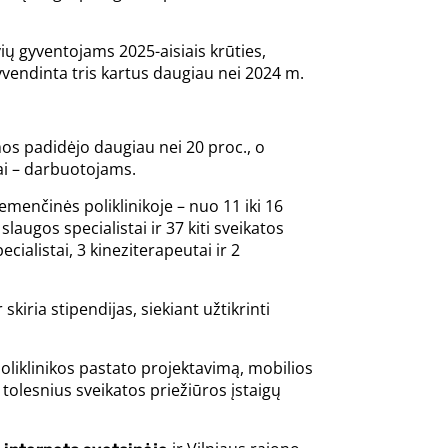
ių gyventojams 2025-aisiais krūties,
gyvendinta tris kartus daugiau nei 2024 m.
mos padidėjo daugiau nei 20 proc., o
iai – darbuotojams.
emenčinės poliklinikoje – nuo 11 iki 16
laugos specialistai ir 37 kiti sveikatos
cialistai, 3 kineziterapeutai ir 2
skiria stipendijas, siekiant užtikrinti
oliklinikos pastato projektavimą, mobilios
tolesnius sveikatos priežiūros įstaigų