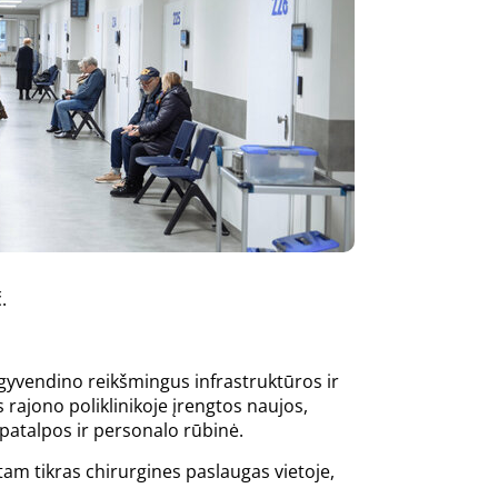
č.
 įgyvendino reikšmingus infrastruktūros ir
 rajono poliklinikoje įrengtos naujos,
 patalpos ir personalo rūbinė.
tam tikras chirurgines paslaugas vietoje,