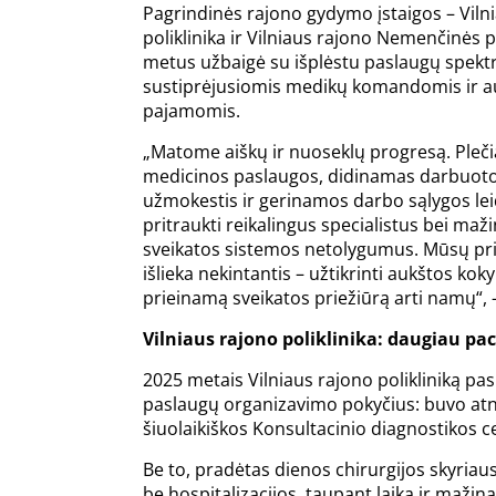
Pagrindinės rajono gydymo įstaigos – Viln
poliklinika ir Vilniaus rajono Nemenčinės po
metus užbaigė su išplėstu paslaugų spektr
sustiprėjusiomis medikų komandomis ir 
pajamomis.
„Matome aiškų ir nuoseklų progresą. Ple
medicinos paslaugos, didinamas darbuot
užmokestis ir gerinamos darbo sąlygos lei
pritraukti reikalingus specialistus bei maži
sveikatos sistemos netolygumus. Mūsų pri
išlieka nekintantis – užtikrinti aukštos kok
prieinamą sveikatos priežiūrą arti namų“,
Vilniaus rajono poliklinika: daugiau p
2025 metais Vilniaus rajono polikliniką pas
paslaugų organizavimo pokyčius: buvo atnau
šiuolaikiškos Konsultacinio diagnostikos c
Be to, pradėtas dienos chirurgijos skyriau
be hospitalizacijos, taupant laiką ir mažin