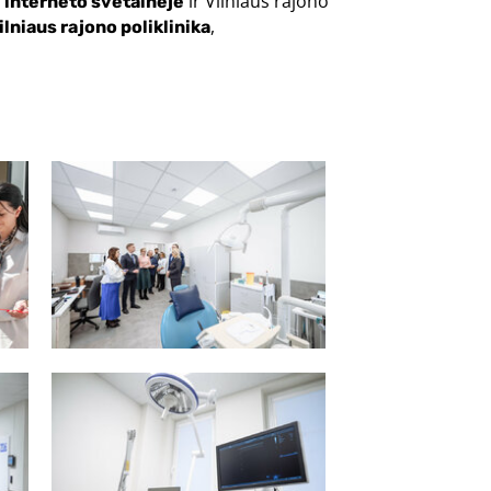
s
ir Vilniaus rajono
interneto svetainėje
,
ilniaus rajono poliklinika