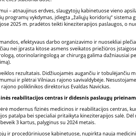
ui – atnaujinus erdves, slaugytojų kabinetuose vieno apsilank
ių programų vykdymas, įdiegta „žaliųjų koridorių“ sistema g
jose 2025 m. pradėtos teikti kineziterapijos paslaugos, o nu
mandos, efektyvaus darbo organizavimo ir nuosekliai plečiam
čiau nei įprasta kitose asmens sveikatos priežiūros įstaigose
ologą, otorinolaringologą ar chirurgą galima dažniausiai per s
imą).
eiklos rezultatais. Didžiuojamės augančiu ir tobulėjančiu 
umui ir plėtrai Vilniaus rajono savivaldybėje. Nesustojame 
s rajono poliklinikos direktorius Evaldas Navickas.
inės reabilitacijos centras ir didesnis paslaugų priein
rė modernus fizinės medicinos ir reabilitacijos centras, kur
os patalpa bei specialiai pritaikyta kineziterapijos salė. D
 beveik 3 kartus, palyginus su 2024 metais.
ojų ir procedūriniuose kabinetuose, nupirkta nauja medicini