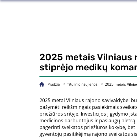
2025 metais Vilniaus 
stiprėjo medikų koman
2025 metais Vilnia
Pradžia
Titulinio naujienos
2025 metai Vilniaus rajono savivaldybei b
pažymėti reikšmingais pasiekimais sveikat
priežiūros srityje. Investicijos į gydymo įst
medicinos darbuotojus ir paslaugų plėtrą l
pagerinti sveikatos priežiūros kokybę, bet i
gyventojų pasitikėjimą rajono sveikatos si