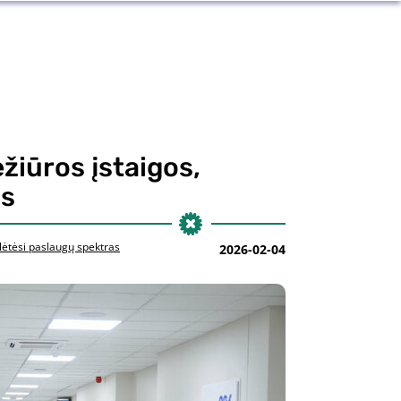
žiūros įstaigos,
as
lėtėsi paslaugų spektras
2026-02-04