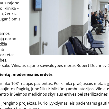
iaus rajono
liklinika –
u, ženkliai
augančiomis
čiamos
ojų darbo
džia
nti
oritetas
ybės,
 – sako Vilniaus rajono savivaldybės meras Robert Duchnevi
acientų, modernesnės erdvės
irinko 1081 naujas pacientas. Poliklinika praėjusiais metais
jintos Pagirių, Juodšilių ir Mickūnų ambulatorijos, Vilniaus
entro ir Šeimos medicinos skyriaus erdvės bei sterilizacinės
s įrengimo projektas, kurio įvykdymas leis pacientams gauti 
ant eiles stacionaruose.