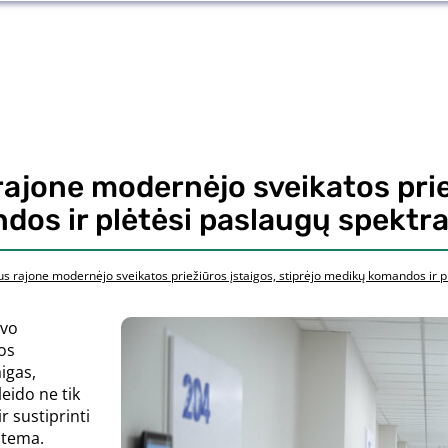
rajone modernėjo sveikatos prie
dos ir plėtėsi paslaugų spektr
us rajone modernėjo sveikatos priežiūros įstaigos, stiprėjo medikų komandos ir p
uvo
os
aigas,
eido ne tik
r sustiprinti
stema.