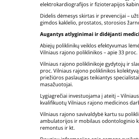
elektrokardiografijos ir fizioterapijos kabi
Didelis dėmesys skirtas ir prevencijai – u
gimdos kaklelio, prostatos, storosios žarno
Augantys atlyginimai ir didėjanti medi
Abiejų poliklinikų veiklos efektyvumas lėm
Vilniaus rajono poliklinikos – apie 33 pro
Vilniaus rajono poliklinikoje gydytojų ir s
proc. Vilniaus rajono poliklinikos kolektyvą
priežiūros paslaugas teikiantys specialistai
masažuotojai.
Lygiagrečiai investuojama į ateitį – Vilniaus
kvalifikuotų Vilniaus rajono medicinos d
Vilniaus rajono savivaldybė kartu su polik
ambulatorijos ir mobilaus odontologinio ka
remontus ir kt.