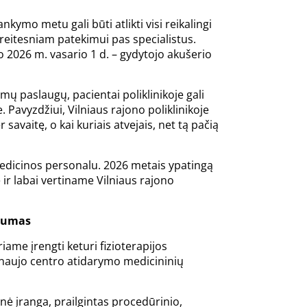
ymo metu gali būti atlikti visi reikalingi
reitesniam patekimui pas specialistus.
o 2026 m. vasario 1 d. – gydytojo akušerio
ų paslaugų, pacientai poliklinikoje gali
. Pavyzdžiui, Vilniaus rajono poliklinikoje
avaitę, o kai kuriais atvejais, net tą pačią
medicinos personalu. 2026 metais ypatingą
ir labai vertiname Vilniaus rajono
amumas
iame įrengti keturi fizioterapijos
ėl naujo centro atidarymo medicininių
nė įranga, prailgintas procedūrinio,