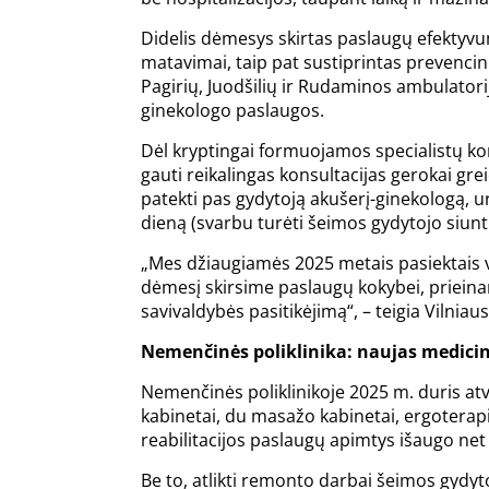
Didelis dėmesys skirtas paslaugų efektyvum
matavimai, taip pat sustiprintas prevencin
Pagirių, Juodšilių ir Rudaminos ambulatori
ginekologo paslaugos.
Dėl kryptingai formuojamos specialistų ko
gauti reikalingas konsultacijas gerokai grei
patekti pas gydytoją akušerį-ginekologą, ur
dieną (svarbu turėti šeimos gydytojo siunt
„Mes džiaugiamės 2025 metais pasiektais v
dėmesį skirsime paslaugų kokybei, prieinam
savivaldybės pasitikėjimą“, – teigia Vilniau
Nemenčinės poliklinika: naujas medicin
Nemenčinės poliklinikoje 2025 m. duris atvė
kabinetai, du masažo kabinetai, ergoterapij
reabilitacijos paslaugų apimtys išaugo net
Be to, atlikti remonto darbai šeimos gydyt