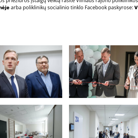
priežiūros įstaigų veiklą rasite Vilniaus rajono polikliniko
arba poliklinikų socialinio tinklo Facebook paskyrose:
nėje
V