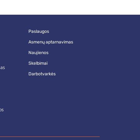
paslaugos
asmenų aptarnavimas
naujienos
skelbimai
mas
darbotvarkės
os