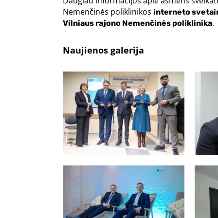
Daugiau informacijos apie asmens sveikatos 
Nemenčinės poliklinikos
interneto svetai
.
Vilniaus rajono Nemenčinės poliklinika
Naujienos galerija