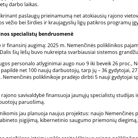
netų darbo laikas.
žtikrinant paslaugų prieinamumą net atokiausių rajono vietov
s vėžio bei širdies ir kraujagyslių ligų patikros programų į
cinos specialistų bendruomenė
ė ir finansinį augimą: 2025 m. Nemenčinės poliklinikos paja
c. Dalis šių lėšų buvo nukreipta svarbiausiai sistemos grandž
laugos personalo atlyginimai augo nuo 9 iki beveik 26 proc., N
 papildė net 100 naujų darbuotojų, tarp jų – 36 gydytojai, 27 s
. Nemenčinės poliklinikoje pradėjo dirbti 5 nauji gydytojai spe
 rajono savivaldybė finansuoja jaunųjų specialistų studijas ir 
arbuotojų paruošimą.
linikomis jau planuoja naujus projektus: naujo Nemenčinės p
bineto įsigijimą, kibernetinio saugumo priemonių diegimą, 