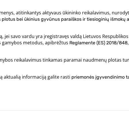
i asmenys, atitinkantys aktyvaus ūkininko reikalavimus, nurod
lotus bei ūkinius gyvūnus paraiškos ir tiesioginių išmokų a
 jei savo vardu yra įregistravęs valdą Lietuvos Respublikos
nės gamybos metodus, apibrėžtus
Reglamente (ES) 2018/848
amybos reikalavimus tinkamas paramai naudmenų plotas turi 
ą aktualią informaciją galite rasti
priemonės įgyvendinimo ta