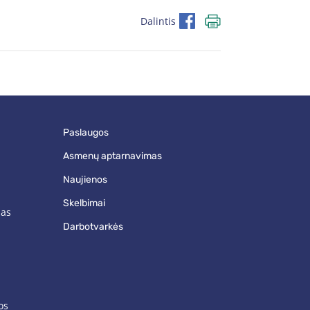
Dalintis
paslaugos
asmenų aptarnavimas
naujienos
skelbimai
mas
darbotvarkės
os