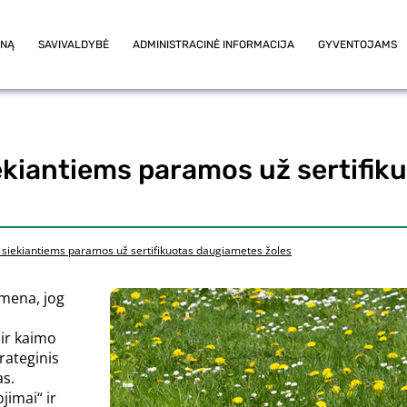
ONĄ
SAVIVALDYBĖ
ADMINISTRACINĖ INFORMACIJA
GYVENTOJAMS
iekiantiems paramos už sertifi
a siekiantiems paramos už sertifikuotas daugiametes žoles
mena, jog
 ir kaimo
rateginis
as.
jimai“ ir