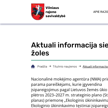
Vilniaus
rajono
APIE RAJ
savivaldybė
Aktuali informacija s
žoles
Aktuali informacij
Pradžia
Titulinio naujienos
Nacionalinė mokėjimo agentūra (NMA) pri
parama pareiškėjams, kurie įgyvendina
įsipareigojimus pagal Lietuvos žemės ūkio
plėtros 2023–2027 m. strateginio plano (St
planas) priemonę „Ekologinis ūkininkavim
Ekologinio ūkininkavimo tęstiniai įsipareigo