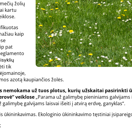
amečių žolių
ai kartu
iklose.
ifikuotas
mažiau kaip
ose
ip pat
l Reglamento
isyklių
ti tik
sėjomainoje,
amos azotą kaupiančios žolės.
 nemokama už tuos plotus, kurių užskaitai pasirinkti ūk
rovė“ veiklose
„Parama už galimybę pieniniams galvijams iš
galimybę galvijams laisvai išeiti į atvirą erdvę, ganyklas“.
ūkininkavimas. Ekologinio ūkininkavimo tęstiniai įsipareigo
;