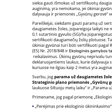
siekia gauti išmokas už sertifikuotų daugi
auginimą, yra nemokama, jei ūkiniai gyvūn
dalyvauja ir priemonės „Gyvūnų gerovė“ ve
Pareiškėjai, siekdami gauti paramą už sert
daugiametes žoles, įsipareigoja laikyti ne 
0,1 sutartinio gyvulio (SG)/ha įsipareigotu
sertifikuoti daugiamečių žolių plotuose. Ta
ūkiniai gyvūnai turi būti sertifikuoti paga
(ES) Nr. 2018/848 ir
Ekologinės gamybos ta
reikalavimus. Ūkinių gyvūnų neprivalu turė
deklaruojantiems laukus, kurie dalyvauja 
kuriuose ne ilgiau kaip 2 metus yra augin
Svarbu, jog
parama už daugiametes žoles
Strateginio plano priemonės „Gyvūnų ge
laukuose šiltuoju metų laiku“ ir „Parama už 
Primename, jog pagal priemonę „Ekologinis 
„Perėjimas prie ekologinio ūkininkavimo“