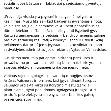
socialiniuose būstuose ir labiausiai pažeidžiamų gyventojų
namuose.
„Prevencija visada yra pigesnė ir saugesnė nei gaisro
gesinimas. Mūsų tikslas – kad kiekvienas gyventojas žinotų,
kaip elgtis saugiai, o namuose veiktų bent paprasčiausias
dūmų detektorius. Tai maža detalė, galinti išgelbėti gyvybę.
Kartu su ugniagesiais gelbėtojais ir bendruomenėmis galime
pasiekti geriausių rezultatų – išmokyti, įspėti ir užkirsti kelią
nelaimėms dar prieš joms įvykstant“, – sako Vilniaus rajono
savivaldybės administracijos direktorius Vytautas Vansavičius.
Susitikimo metu taip pat aptarti hidrantų priežiūros ir
privažiavimo prie vandens telkinių klausimai, kurie yra itin
svarbūs efektyviam ugniagesių darbui gaisrų metu.
Vilniaus rajono ugniagesių savanorių draugijos atstovas
Artūras Vaišnoras informavo, kad įgyvendinant Europos
Sąjungos projektą kartu su Korycino miestu (Lenkija)
planuojama įsigyti papildomos ugniagesių įrangos, kuri
prisidės prie efektyvesnio reagavimo ir bendros gaisrų
prevencijos stiprinimo.