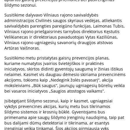
šildymo sezonui.
Susitikime dalyvavo Vilniaus rajono savivaldybės
administracijos Civilinės saugos skyriaus vedėjas, atliekantis
savivaldybės parengties pareigūno funkcijas, Laimonas Tubis,
Vilniaus rajono priešgaisrinės tarnybos direktorius Kęstutis
Velikianecas ir direktoriaus pavaduotojas Vytas Kaziliūnas,
Vilniaus rajono ugniagesių savanorių draugijos atstovas
Artūras Vaišnoras.
Susitikimo metu pristatytas gaisrų prevencijos planas,
kuriame numatytos įvairios švietėjiškos ir praktinės
iniciatyvos, skirtos didinti gyventojų saugumą ir žinias ištikus
nelaimei. Kasmet vis daugiau dėmesio skiriama prevencinėms
akcijoms, tokioms kaip „Nedegink žolės pavasarį“, akcija
moksleiviams „Būk saugus“, jaunųjų ugniagesių būrelių veikla
bei vasaros iniciatyvos „Saugios atostogos vaikams“.
Įsibėgėjant šildymo sezonui, kaip ir kasmet, ugniagesiai
vykdys prevencines akcijas, kurių metu bus tikrinamos
šildymo sistemos ir krosnių būklė. Gyventojams bus
primenama apie saugų šildymo įrenginių naudojimą, taip pat
bus dalijami dūmų detektoriai ir tikrinama, ar esantys
įrenginiai veikia tinkamai. Šios akcijos pirmiausia vyks