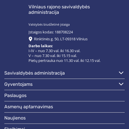
Vilniaus rajono savivaldybės
administracija
Valstybės biudžetinė įstaiga
Įstaigos kodas: 188708224
Rinktinės g. 50, LT-09318 Vilnius
Darbo laikas:
I-IV – nuo 7.30 val. iki 16.30 val.
V – nuo 7.30 val. iki 15.15 val.
Pietų pertrauka nuo 11.30 val. iki 12.15 val.
savivaldybės administracija
gyventojams
paslaugos
asmenų aptarnavimas
naujienos