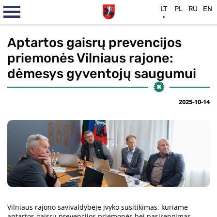
LT
PL
RU
EN
Aptartos gaisrų prevencijos
priemonės Vilniaus rajone:
dėmesys gyventojų saugumui
2025-10-14
Vilniaus rajono savivaldybėje įvyko susitikimas, kuriame
aptartos gaisrų prevencijos priemonės bei pasirengimas