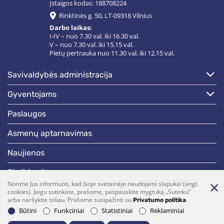
Įstaigos kodas: 188708224
Rinktinės g. 50, LT-09318 Vilnius
Darbo laikas:
I-IV – nuo 7.30 val. iki 16.30 val.
V – nuo 7.30 val. iki 15.15 val.
Pietų pertrauka nuo 11.30 val. iki 12.15 val.
savivaldybės administracija
gyventojams
paslaugos
asmenų aptarnavimas
naujienos
skelbimai
Norime Jus informuoti, kad šioje svetainėje naudojami slapukai (angl.
darbotvarkės
cookies). Jeigu sutinkate, prašome, paspauskite mygtuką „Sutinku“
arba naršykite toliau. Prašome susipažinti su
.
Privatumo politika
Būtini
Funkciniai
Statistiniai
Reklaminiai
Bendraukime