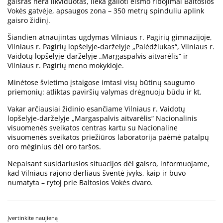
gaisras nėra likviduotas, lieka galioti eismo ribojimai Baltosios
Vokės gatvėje, apsaugos zona – 350 metrų spinduliu aplink
gaisro židinį.
Šiandien atnaujintas ugdymas Vilniaus r. Pagirių gimnazijoje,
Vilniaus r. Pagirių lopšelyje-darželyje „Palėdžiukas“, Vilniaus r.
Vaidotų lopšelyje-darželyje „Margaspalvis aitvarėlis“ ir
Vilniaus r. Pagirių meno mokykloje.
Minėtose švietimo įstaigose imtasi visų būtinų saugumo
priemonių: atliktas paviršių valymas drėgnuoju būdu ir kt.
Vakar arčiausiai židinio esančiame Vilniaus r. Vaidotų
lopšelyje-darželyje „Margaspalvis aitvarėlis“ Nacionalinis
visuomenės sveikatos centras kartu su Nacionaline
visuomenės sveikatos priežiūros laboratorija paėmė patalpų
oro mėginius dėl oro taršos.
Nepaisant susidariusios situacijos dėl gaisro, informuojame,
kad Vilniaus rajono derliaus šventė įvyks, kaip ir buvo
numatyta – rytoj prie Baltosios Vokės dvaro.
Įvertinkite naujieną