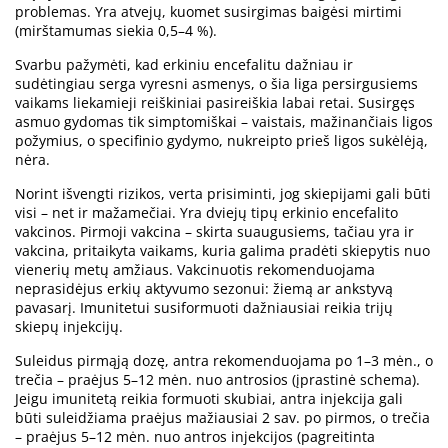
problemas. Yra atvejų, kuomet susirgimas baigėsi mirtimi
(mirštamumas siekia 0,5–4 %).
Svarbu pažymėti, kad erkiniu encefalitu dažniau ir
sudėtingiau serga vyresni asmenys, o šia liga persirgusiems
vaikams liekamieji reiškiniai pasireiškia labai retai. Susirgęs
asmuo gydomas tik simptomiškai – vaistais, mažinančiais ligos
požymius, o specifinio gydymo, nukreipto prieš ligos sukėlėją,
nėra.
Norint išvengti rizikos, verta prisiminti, jog skiepijami gali būti
visi – net ir mažamečiai. Yra dviejų tipų erkinio encefalito
vakcinos. Pirmoji vakcina – skirta suaugusiems, tačiau yra ir
vakcina, pritaikyta vaikams, kuria galima pradėti skiepytis nuo
vienerių metų amžiaus. Vakcinuotis rekomenduojama
neprasidėjus erkių aktyvumo sezonui: žiemą ar ankstyvą
pavasarį. Imunitetui susiformuoti dažniausiai reikia trijų
skiepų injekcijų.
Suleidus pirmąją dozę, antra rekomenduojama po 1–3 mėn., o
trečia – praėjus 5–12 mėn. nuo antrosios (įprastinė schema).
Jeigu imunitetą reikia formuoti skubiai, antra injekcija gali
būti suleidžiama praėjus mažiausiai 2 sav. po pirmos, o trečia
– praėjus 5–12 mėn. nuo antros injekcijos (pagreitinta