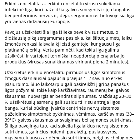
Erkinis encefalitas – erkinio encefalito viruso sukeliama
infekcinė liga, kuri pažeidžia galvos smegenis ir jų dangalus
bei periferinius nervus ir, deja, sergamumas Lietuvoje šia liga
yra vienas didžiausių Europoje.
Pavojus užsikrėsti šia liga išlieka beveik visus metus, o
didžiausią piką sergamumas pasiekia, kai šiltuoju metų laiku
žmonės renkasi laisvalaikį leisti gamtoje, kur gausu ligą
platinančių erkių. Verta paminėti, kad tokia liga galima
užsikrėsti ir vartojant termiškai neapdorotą pieną arba jo
produktus (virusas sunaikinamas virinant pieną 2 minutes).
Užsikrėtus erkiniu encefalitu pirmuosius ligos simptomus
žmogus dažniausiai pajaučia praėjus 1–2 sav. nuo erkės
įsisiurbimo. Šiuo laikotarpiu gali pasireikšti į gripą panašūs
ligos požymiai, tokie kaip karščiavimas, raumenų bei galvos
skausmas, nuovargis ar bendras silpnumas. Maždaug 20–30
% užsikrėtusių asmenų gali susidurti ir su antrąja ligos
banga, kuriai būdingi įvairūs centrinės nervų sistemos
pažeidimo simptomai: pykinimas, vėmimas, karščiavimas (38–
39°C), galvos skausmas ar svaigimas bei sąmonės sutrikimas.
Ši liga pavojinga tuo, kad sukelia ilgalaikius nervų sistemos
sutrikimus, galinčius nulemti paralyžių, pusiausvyros,
mąstymo, klausos ar dėmesio sutrikimus, netgi psichologines