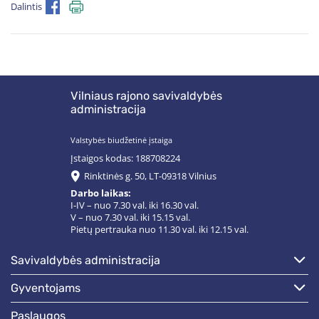
Dalintis
Vilniaus rajono savivaldybės
administracija
Valstybės biudžetinė įstaiga
Įstaigos kodas: 188708224
Rinktinės g. 50, LT-09318 Vilnius
Darbo laikas:
I-IV – nuo 7.30 val. iki 16.30 val.
V – nuo 7.30 val. iki 15.15 val.
Pietų pertrauka nuo 11.30 val. iki 12.15 val.
savivaldybės administracija
gyventojams
paslaugos