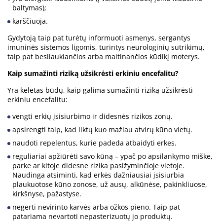
baltymas);
karščiuoja.
Gydytoją taip pat turėtų informuoti asmenys, sergantys
imuninės sistemos ligomis, turintys neurologinių sutrikimų,
taip pat besilaukiančios arba maitinančios kūdikį moterys.
Kaip sumažinti riziką užsikrėsti erkiniu encefalitu?
Yra keletas būdų, kaip galima sumažinti riziką užsikrėsti
erkiniu encefalitu:
vengti erkių įsisiurbimo ir didesnės rizikos zonų.
apsirengti taip, kad liktų kuo mažiau atvirų kūno vietų.
naudoti repelentus, kurie padeda atbaidyti erkes.
reguliariai apžiūrėti savo kūną – ypač po apsilankymo miške,
parke ar kitoje didesne rizika pasižyminčioje vietoje.
Naudinga atsiminti, kad erkės dažniausiai įsisiurbia
plaukuotose kūno zonose, už ausų, alkūnėse, pakinkliuose,
kirkšnyse, pažastyse.
negerti nevirinto karvės arba ožkos pieno. Taip pat
patariama nevartoti nepasterizuotų jo produktų.