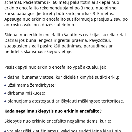
schema). Pacientams iki 60 metų pakartotiniai skiepai nuo
erkinio encefalito rekomenduojami po 3 metų nuo pirmo
kurso pabaigos. Jie turėtų būti kartojami kas 3–5 metus.
Apsauga nuo erkinio encefalito susiformuoja praėjus 2 sav. po
antrosios vakcinos dozės suleidimo.
Skiepai nuo erkinio encefalito šalutines reakcijas sukelia retai.
Dažnai jos būna lengvos ir greitai praeina. Pavyzdžiui,
suaugusiems gali pasireikšti patinimas, paraudimas ar
nedidelis skausmas skiepo vietoje.
Pasiskiepyti nuo erkinio encefalito ypač aktualu, jei:
dažnai būnama vietose, kur didelė tikimybė sutikti erkių;
užsiimama žemdirbyste;
dirbama miškuose;
planuojama atostogauti ar iškylauti miškingose teritorijose.
Kada negalima skiepytis nuo erkinio encefalito?
Skiepytis nuo erkinio encefalito negalima tiems, kurie:
yra alergiški kiaušiniams (į vakcinos sudėtį įeina kiaušinio