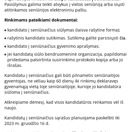
Pasiūlymus galima teikti atvykus į vietos seniūniją arba siųsti
atitinkamos seniūnijos elektroniniu paštu.
Rinkimams pateikiami dokumentai:
kandidato į seniūnaičius siūlymas (laisva rašytine forma);
rašytinis kandidato sutikimas. Sutikimą galite parsisiųsti
.
čia
kandidato į seniūnaičius gyvenimo aprašymas;
jei kandidatą siūlo bendruomeninė organizacija, papildomai
pridedama patvirtinta susirinkimo protokolo kopija arba jo
išrašas.
Kandidatu į seniūnaičius gali būti pilnametis seniūnaitijos
gyventojas, ne vėliau kaip 60 dienų iki rinkimų deklaravęs
gyvenamąją vietą toje seniūnaitijoje, kurioje jo kandidatūra
siūloma į seniūnaičius.
Atkreipiame dėmesį, kad visos kandidatūros renkamos vėl iš
naujo.
Kandidatų į seniūnaičius sąrašus planuojama paskelbti iki
2023 m. gruodžio 16 d.