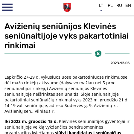
LT
PL
RU
EN
Avižienių seniūnijos Klevinės
seniūnaitijoje vyks pakartotiniai
rinkimai
2023-12-05
Lapkričio 27-29 d. vykusiuosiuose pakartotiniuose rinkimuose
dėl mažo rinkėjų aktyvumo (dalyvavo mažiau nei 5 proc.
seniūniaitijos rinkėjų) Avižienių seniūnijos Klevinės
seniūnaitijoje neišrinktas seniūnaitis. Šioje seniūnaitijoje
pakartotiniai seniūnaičių rinkimai vyks 2023 m. gruodžio 21 d.
14-19 val. seniūnijoje, adresu Sudervės g. 9, Avižienių k.,
Avižienių sen., Vilniaus r.
Iki 2023 m. gruodžio 15 d.
Kleivinės seniūnaitijos gyventojai ir
seniūnaitijoje veiklą vykdančios bendruomeninės
organizacijos kviečiamos
siūlyti kandidatus į seniūnaičius
.