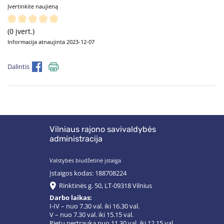
Įvertinkite naujieną
(0 įvert.)
Informacija atnaujinta 2023-12-07
Dalintis
Vilniaus rajono savivaldybės
administracija
Valstybės biudžetinė įstaiga
Įstaigos kodas: 188708224
Rinktinės g. 50, LT-09318 Vilnius
Darbo laikas:
I-IV – nuo 7.30 val. iki 16.30 val.
V – nuo 7.30 val. iki 15.15 val.
Pietų pertrauka nuo 11.30 val. iki 12.15 val.