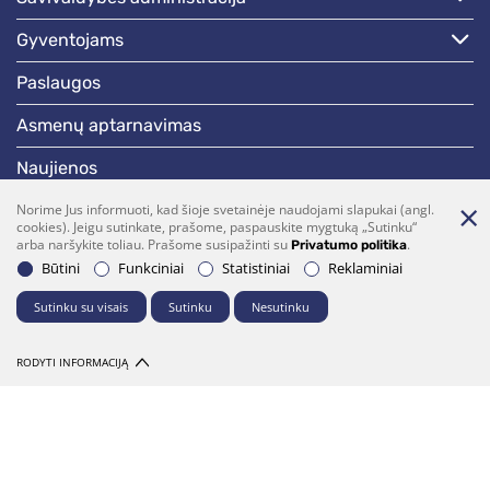
gyventojams
paslaugos
asmenų aptarnavimas
naujienos
skelbimai
Norime Jus informuoti, kad šioje svetainėje naudojami slapukai (angl.
cookies). Jeigu sutinkate, prašome, paspauskite mygtuką „Sutinku“
arba naršykite toliau. Prašome susipažinti su
.
Privatumo politika
darbotvarkės
Būtini
Funkciniai
Statistiniai
Reklaminiai
Sutinku su visais
Sutinku
Nesutinku
Bendraukime
(0 5)  275 1990
vrsa@vrsa.lt
RODYTI INFORMACIJĄ
Facebook
Youtube
Prenumerata
Parašykite mums
© 2026 Visos teisės saugomos. Sprendimas:
UAB "Fresh Media"