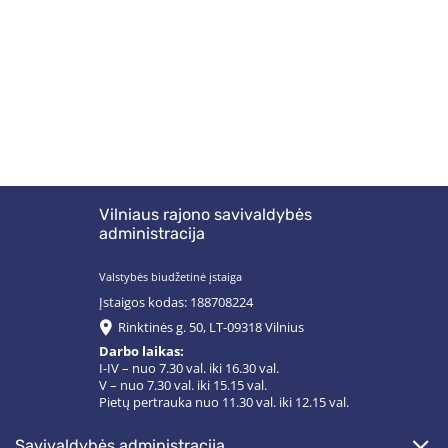
Vilniaus rajono savivaldybės
administracija
Valstybės biudžetinė įstaiga
Įstaigos kodas: 188708224
Rinktinės g. 50, LT-09318 Vilnius
Darbo laikas:
I-IV – nuo 7.30 val. iki 16.30 val.
V – nuo 7.30 val. iki 15.15 val.
Pietų pertrauka nuo 11.30 val. iki 12.15 val.
savivaldybės administracija