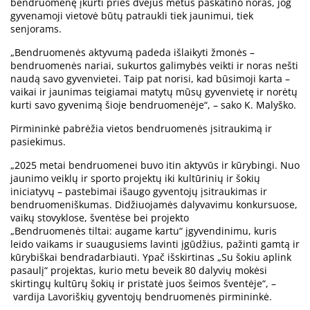
bendruomenę įkurti prieš dvejus metus paskatino noras, jog
gyvenamoji vietovė būtų patraukli tiek jaunimui, tiek
senjorams.
„Bendruomenės aktyvumą padeda išlaikyti žmonės –
bendruomenės nariai, sukurtos galimybės veikti ir noras nešti
naudą savo gyvenvietei. Taip pat norisi, kad būsimoji karta –
vaikai ir jaunimas teigiamai matytų mūsų gyvenvietę ir norėtų
kurti savo gyvenimą šioje bendruomenėje“, – sako K. Malyško.
Pirmininkė pabrėžia vietos bendruomenės įsitraukimą ir
pasiekimus.
„2025 metai bendruomenei buvo itin aktyvūs ir kūrybingi. Nuo
jaunimo veiklų ir sporto projektų iki kultūrinių ir šokių
iniciatyvų – pastebimai išaugo gyventojų įsitraukimas ir
bendruomeniškumas. Didžiuojamės dalyvavimu konkursuose,
vaikų stovyklose, šventėse bei projekto
„Bendruomenės tiltai: augame kartu“ įgyvendinimu, kuris
leido vaikams ir suaugusiems lavinti įgūdžius, pažinti gamtą ir
kūrybiškai bendradarbiauti. Ypač išskirtinas „Su šokiu aplink
pasaulį“ projektas, kurio metu beveik 80 dalyvių mokėsi
skirtingų kultūrų šokių ir pristatė juos šeimos šventėje“, –
vardija Lavoriškių gyventojų bendruomenės pirmininkė.