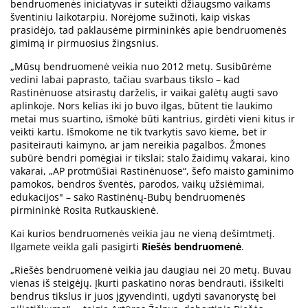
bendruomenės iniciatyvas ir suteikti džiaugsmo vaikams
šventiniu laikotarpiu. Norėjome sužinoti, kaip viskas
prasidėjo, tad paklausėme pirmininkės apie bendruomenės
gimimą ir pirmuosius žingsnius.
„Mūsų bendruomenė veikia nuo 2012 metų. Susibūrėme
vedini labai paprasto, tačiau svarbaus tikslo – kad
Rastinėnuose atsirastų darželis, ir vaikai galėtų augti savo
aplinkoje. Nors kelias iki jo buvo ilgas, būtent tie laukimo
metai mus suartino, išmokė būti kantrius, girdėti vieni kitus ir
veikti kartu. Išmokome ne tik tvarkytis savo kieme, bet ir
pasiteirauti kaimyno, ar jam nereikia pagalbos. Žmones
subūrė bendri pomėgiai ir tikslai: stalo žaidimų vakarai, kino
vakarai, „AP protmūšiai Rastinėnuose“, šefo maisto gaminimo
pamokos, bendros šventės, parodos, vaikų užsiėmimai,
edukacijos" – sako Rastinėnų-Bubų bendruomenės
pirmininkė Rosita Rutkauskienė.
Kai kurios bendruomenės veikia jau ne vieną dešimtmetį.
Ilgamete veikla gali pasigirti
Riešės bendruomenė
.
„Riešės bendruomenė veikia jau daugiau nei 20 metų. Buvau
vienas iš steigėjų. Įkurti paskatino noras bendrauti, išsikelti
bendrus tikslus ir juos įgyvendinti, ugdyti savanorystę bei