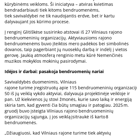
kūrybinėms veikloms. Ši iniciatyva – atviras kvietimas
bendradarbiauti tiek kitoms bendruomenėms,
tiek savivaldybei ne tik naudojantis erdve, bet ir kartu
dalyvaujant jos kūrimo procese.
Į renginį Glitiškėse susirinko atstovai iš 27 Vilniaus rajono
bendruomeninių organizacijų. Aktyviausioms rajono
bendruomenėms buvo įteiktos mero padėkos bei simbolinės
dovanos, taip pagerbiant jų nuoseklų darbą ir indėlį į vietos
gerovę. Jaukią atmosferą renginio metu kūrė Nemenčinės
muzikos mokyklos mokinių pasirodymai.
Idėjos ir darbai: pasakoja bendruomenių nariai
Savivaldybės duomenimis, Vilniaus
rajone turime įregistruotų apie 115 bendruomeninių organizacij
50 iš jų veiklą vykdo aktyviai, dalyvauja projektinėje veikloje ir
pan. Už kiekvienos jų stovi žmonės, kurie savo laiką ir energiją
skiria tam, kad gyventi čia būtų smagiau ir patogiau. 2025 m.
gruodį buvo įsteigta Vilniaus rajono bendruomeninių
organizacijų sąjunga, į jos veiklą įsitraukė iš karto 8
bendruomenės.
„Džiaugiuosi, kad Vilniaus rajone turime tiek aktyvių