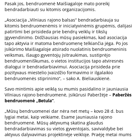
Pasak jos, bendruomenė Maišiagaloje mato poreikį
bendradarbiauti su kitomis organizacijomis.
„Asociacija „Vilniaus rajono balsas“ bendradarbiauja su
kitomis bendruomenėmis ir iniciatyvinėmis grupėmis, dalijasi
patirtimi bei prisideda prie bendrų veiklų ir tikslų
įgyvendinimo. Didžiausias mūsų pasiekimas, kad asociacija
tapo aktyvia ir matoma bendruomenę telkiančia jėga. Po jos
įsikūrimo Maišiagaloje atsirado nuolatinis bendruomeninis
veiksmas, išaugo gyventojų įsitraukimas, sustiprėjo
bendruomeniškumas, o vietos institucijos tapo atviresnės
dialogui ir bendradarbiavimui. Asociacija prisideda prie
pozityvaus miestelio įvaizdžio formavimo ir ilgalaikio
bendruomenės stiprinimo“, – sako A. Bieliauskienė.
Savo mintimis apie veiklą su mumis pasidalino ir jauniausia
Vilniaus rajono bendruomenė, įsikūrusi Paberžėje –
Paberžės
bendruomenė „Betula“
.
„Mūsų bendruomenei dar nėra net metų – kovo 28 d. bus
lygiai metai, kaip veikiame. Esame jauniausia rajono
bendruomenė. Mūsų aktyvumą skatina glaudus
bendradarbiavimas su vietos gyventojais, savivaldybe bei
aktyvus dalyvavimas projektinėje veikloje. Praėję metai mums