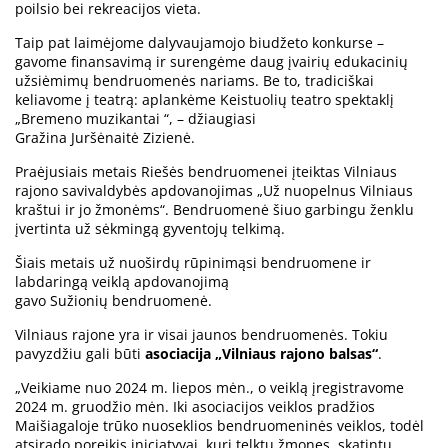
poilsio bei rekreacijos vieta.
Taip pat laimėjome dalyvaujamojo biudžeto konkurse –
gavome finansavimą ir surengėme daug įvairių edukacinių
užsiėmimų bendruomenės nariams. Be to, tradiciškai
keliavome į teatrą: aplankėme Keistuolių teatro spektaklį
„Bremeno muzikantai “, – džiaugiasi
Gražina Juršėnaitė Zizienė.
Praėjusiais metais Riešės bendruomenei įteiktas Vilniaus
rajono savivaldybės apdovanojimas „Už nuopelnus Vilniaus
kraštui ir jo žmonėms“. Bendruomenė šiuo garbingu ženklu
įvertinta už sėkmingą gyventojų telkimą.
Šiais metais už nuoširdų rūpinimąsi bendruomene ir
labdaringą veiklą apdovanojimą
gavo Sužionių bendruomenė.
Vilniaus rajone yra ir visai jaunos bendruomenės. Tokiu
pavyzdžiu gali būti
asociacija „Vilniaus rajono balsas“
.
„Veikiame nuo 2024 m. liepos mėn., o veiklą įregistravome
2024 m. gruodžio mėn. Iki asociacijos veiklos pradžios
Maišiagaloje trūko nuoseklios bendruomeninės veiklos, todėl
atsirado poreikis iniciatyvai, kuri telktų žmones, skatintų