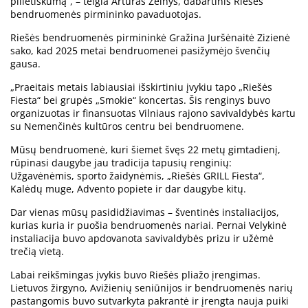
pilietiškumą“, – teigia Artūras Želnys, dabartinis Riešės
bendruomenės pirmininko pavaduotojas.
Riešės bendruomenės pirmininkė Gražina Juršėnaitė Zizienė
sako, kad 2025 metai bendruomenei pasižymėjo švenčių
gausa.
„Praeitais metais labiausiai išskirtiniu įvykiu tapo „Riešės
Fiesta“ bei grupės „Smokie“ koncertas. Šis renginys buvo
organizuotas ir finansuotas Vilniaus rajono savivaldybės kartu
su Nemenčinės kultūros centru bei bendruomene.
Mūsų bendruomenė, kuri šiemet švęs 22 metų gimtadienį,
rūpinasi daugybe jau tradicija tapusių renginių:
Užgavėnėmis, sporto žaidynėmis, „Riešės GRILL Fiesta“,
Kalėdų muge, Advento popiete ir dar daugybe kitų.
Dar vienas mūsų pasididžiavimas – šventinės instaliacijos,
kurias kuria ir puošia bendruomenės nariai. Pernai Velykinė
instaliacija buvo apdovanota savivaldybės prizu ir užėmė
trečią vietą.
Labai reikšmingas įvykis buvo Riešės pliažo įrengimas.
Lietuvos žirgyno, Avižienių seniūnijos ir bendruomenės narių
pastangomis buvo sutvarkyta pakrantė ir įrengta nauja puiki