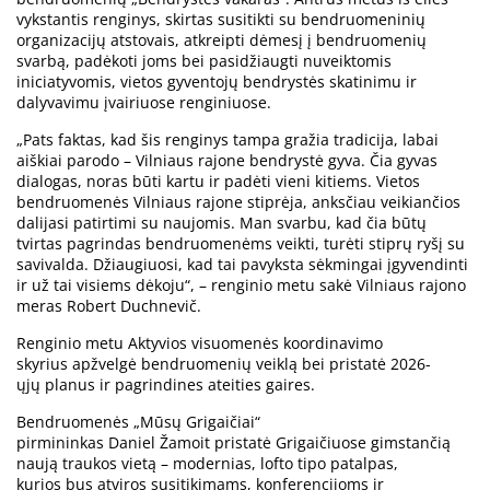
vykstantis renginys, skirtas susitikti su bendruomeninių
organizacijų atstovais, atkreipti dėmesį į bendruomenių
svarbą, padėkoti joms bei pasidžiaugti nuveiktomis
iniciatyvomis, vietos gyventojų bendrystės skatinimu ir
dalyvavimu įvairiuose renginiuose.
„Pats faktas, kad šis renginys tampa gražia tradicija, labai
aiškiai parodo – Vilniaus rajone bendrystė gyva. Čia gyvas
dialogas, noras būti kartu ir padėti vieni kitiems. Vietos
bendruomenės Vilniaus rajone stiprėja, anksčiau veikiančios
dalijasi patirtimi su naujomis. Man svarbu, kad čia būtų
tvirtas pagrindas bendruomenėms veikti, turėti stiprų ryšį su
savivalda. Džiaugiuosi, kad tai pavyksta sėkmingai įgyvendinti
ir už tai visiems dėkoju“, – renginio metu sakė Vilniaus rajono
meras Robert Duchnevič.
Renginio metu Aktyvios visuomenės koordinavimo
skyrius apžvelgė bendruomenių veiklą bei pristatė 2026-
ųjų planus ir pagrindines ateities gaires.
Bendruomenės „Mūsų Grigaičiai“
pirmininkas Daniel Žamoit pristatė Grigaičiuose gimstančią
naują traukos vietą – modernias, lofto tipo patalpas,
kurios bus atviros susitikimams, konferencijoms ir