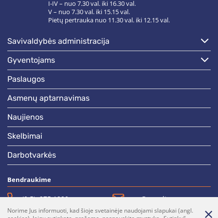
I-IV – nuo 7.30 val. iki 16.30 val.
V – nuo 7.30 val. iki 15.15 val.
Pietų pertrauka nuo 11.30 val. iki 12.15 val.
savivaldybės administracija
gyventojams
paslaugos
asmenų aptarnavimas
naujienos
skelbimai
darbotvarkės
Bendraukime
(0 5)  275 1990
vrsa@vrsa.lt
Norime Jus informuoti, kad šioje svetainėje naudojami slapukai (angl.
Facebook
Youtube