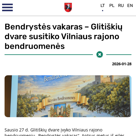
LT
PL
RU
EN
Bendrystės vakaras – Glitiškių
dvare susitiko Vilniaus rajono
bendruomenės
2026-01-28
Sausio 27 d. Glitiškių dvare įvyko Vilniaus rajono
bendruomenių „Bendrystės vakaras“. Antrus metus iš eilės