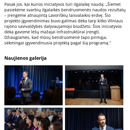
Pasak jos, kai kurios iniciatyvos turi ilgalaikę naudą: „Šiemet
pasiekėme svarbių ilgalaikės bendruomenės naudos rezultatų
– įrengėme atnaujintą Lavoriškių laisvalaikio erdvę. Šio
projekto įgyvendinimas buvo galimas dėka tarp kitko Vilniaus
rajono savivaldybės dalyvaujamojo biudžeto. Šios iniciatyvos
dėka gavome lėšų mažajai infrastruktūrai įrengti.
Džiaugiamės, kad mūsų bendruomenė tapo pirmąja,
sėkmingai įgyvendinusia projektą pagal šią programą.“
Naujienos galerija