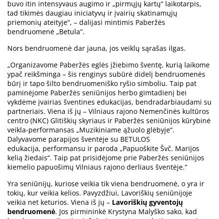
buvo itin intensyvaus augimo ir „pirmųjų kartų“ laikotarpis,
tad tikimės daugiau iniciatyvų ir įvairių skatinamųjų
priemonių ateityje“, – dalijasi mintimis Paberžės
bendruomenė „Betula“.
Nors bendruomenė dar jauna, jos veiklų sąrašas ilgas.
„Organizavome Paberžės eglės įžiebimo šventę, kurią laikome
ypač reikšminga – šis renginys subūrė didelį bendruomenės
būrį ir tapo šilto bendruomeniško ryšio simboliu. Taip pat
paminėjome Paberžės seniūnijos herbo gimtadienį bei
vykdėme įvairias šventines edukacijas, bendradarbiaudami su
partneriais. Viena iš jų – Vilniaus rajono Nemenčinės kultūros
centro (NKC) Glitiškių skyriaus ir Paberžės seniūnijos kūrybinė
veikla-performansas „Muzikiniame ąžuolo glėbyje“.
Dalyvavome parapijos šventėje su BETULOS
edukacija, performansu ir paroda „Papuoškite Švč. Marijos
kelią žiedais“. Taip pat prisidėjome prie Paberžės seniūnijos
kiemelio papuošimų Vilniaus rajono derliaus šventėje.“
Yra seniūnijų, kuriose veikia tik viena bendruomenė, o yra ir
tokių, kur veikia kelios. Pavyzdžiui, Lavoriškių seniūnijoje
veikia net keturios. Viena iš jų –
Lavoriškių gyventojų
bendruomenė
. Jos pirmininkė Krystyna Malyško sako, kad