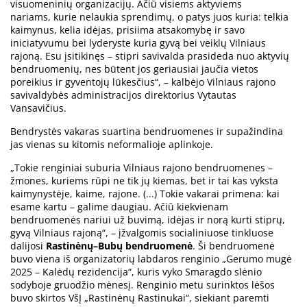
visuomeninių organizacijų. Ačiū visiems aktyviems
nariams, kurie nelaukia sprendimų, o patys juos kuria: telkia
kaimynus, kelia idėjas, prisiima atsakomybę ir savo
iniciatyvumu bei lyderyste kuria gyvą bei veiklų Vilniaus
rajoną. Esu įsitikinęs – stipri savivalda prasideda nuo aktyvių
bendruomenių, nes būtent jos geriausiai jaučia vietos
poreikius ir gyventojų lūkesčius“, – kalbėjo Vilniaus rajono
savivaldybės administracijos direktorius Vytautas
Vansavičius.
Bendrystės vakaras suartina bendruomenes ir supažindina
jas vienas su kitomis neformalioje aplinkoje.
„Tokie renginiai suburia Vilniaus rajono bendruomenes –
žmones, kuriems rūpi ne tik jų kiemas, bet ir tai kas vyksta
kaimynystėje, kaime, rajone. (...) Tokie vakarai primena: kai
esame kartu – galime daugiau. Ačiū kiekvienam
bendruomenės nariui už buvimą, idėjas ir norą kurti stiprų,
gyvą Vilniaus rajoną“, – įžvalgomis socialiniuose tinkluose
dalijosi
Rastinėnų–
Bubų
bendruomenė
. Ši bendruomenė
buvo viena iš organizatorių labdaros renginio „Gerumo mugė
2025 – Kalėdų rezidencija“, kuris vyko Smaragdo slėnio
sodyboje gruodžio mėnesį. Renginio metu surinktos lėšos
buvo skirtos VšĮ „Rastinėnų Rastinukai“, siekiant paremti