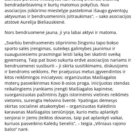
bendradarbiavimą ir kurtų matomus pokyčius. Nuo
asociacijos įsikūrimo miestelyje pastebimai išaugo gyventojų
aktyvumas ir bendruomeninis įsitraukimas“, – sako asociacijos
atstovė Aurelija Bieliauskienė.
Nors bendruomenė jauna, ji yra labai aktyvi ir matoma.
„Svarbiu bendruomenės stiprinimo žingsniu tapo bokso
sporto salės įrengimas, suteikęs galimybes jaunimui ir
suaugusiesiems prasmingai leisti laiką bei skatinti sveiką
gyvenseną. Taip pat buvo sukurta erdvė asociacijos nariams ir
bendruomenei susiburti – ji skirta susitikimams, diskusijoms
ir bendroms veikloms. Per praėjusius metus įgyvendintos ir
kitos reikšmingos iniciatyvos: organizuotas Maišiagalos
moterų pasveikinimas Kovo 8-osios proga, inicijuotas stendas
reikalingiems įrankiams įrengti Maišiagalos kapinėse,
suorganizuotas pažintinis žygis istorinėmis vietinės reikšmės
vietomis, surengta Helovino šventė. Ypatingas dėmesys
skirtas socialinei atsakomybei – organizuotas Kalėdinis
karavanas Maišiagalos seniūnijoje, kurio metu aplankyti
senjorai ir jiems įteiktos dovanos, taip pat aplankyti vaikai,
kuriuos pasveikino Kalėdų Senelis“, – teigia „Vilniaus rajono
balso“ narė.