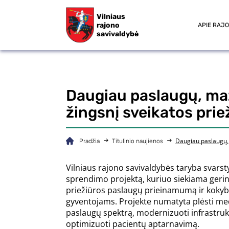
Vilniaus
rajono
APIE RAJ
savivaldybė
Daugiau paslaugų, maži
žingsnį sveikatos prie
Daugiau paslaugų, m
Pradžia
Titulinio naujienos
Vilniaus rajono savivaldybės taryba svarst
sprendimo projektą, kuriuo siekiama gerin
priežiūros paslaugų prieinamumą ir kokyb
gyventojams. Projekte numatyta plėsti med
paslaugų spektrą, modernizuoti infrastruk
optimizuoti pacientų aptarnavimą.