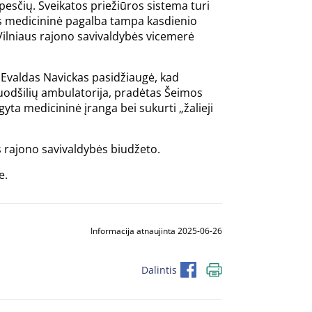
esčių. Sveikatos priežiūros sistema turi
ems medicininė pagalba tampa kasdienio
 Vilniaus rajono savivaldybės vicemerė
 Evaldas Navickas pasidžiaugė, kad
Juodšilių ambulatorija, pradėtas Šeimos
yta medicininė įranga bei sukurti „žalieji
s rajono savivaldybės biudžeto.
e.
Informacija atnaujinta 2025-06-26
Dalintis