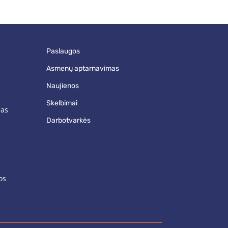
paslaugos
asmenų aptarnavimas
naujienos
skelbimai
mas
darbotvarkės
os