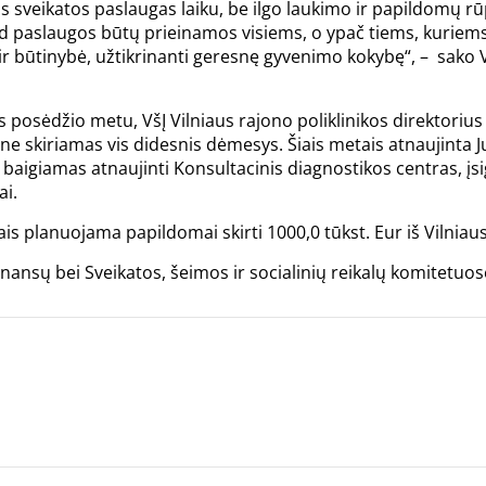
sveikatos paslaugas laiku, be ilgo laukimo ir papildomų rūp
, kad paslaugos būtų prieinamos visiems, o ypač tiems, kuri
 ir būtinybė, užtikrinanti geresnę gyvenimo kokybę“, – sako
posėdžio metu, VšĮ Vilniaus rajono poliklinikos direktorius
ne skiriamas vis didesnis dėmesys. Šiais metais atnaujinta 
aigiamas atnaujinti Konsultacinis diagnostikos centras, įsig
ai.
s planuojama papildomai skirti 1000,0 tūkst. Eur iš Vilniau
ansų bei Sveikatos, šeimos ir socialinių reikalų komitetuos