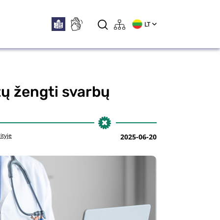
LT
tų žengti svarbų
ityje
2025-06-20