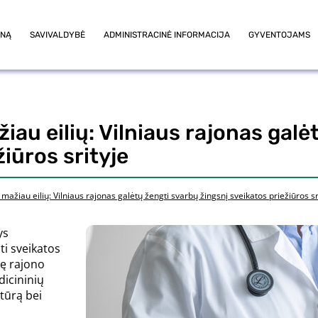
ONĄ
SAVIVALDYBĖ
ADMINISTRACINĖ INFORMACIJA
GYVENTOJAMS
au eilių: Vilniaus rajonas galė
žiūros srityje
ažiau eilių: Vilniaus rajonas galėtų žengti svarbų žingsnį sveikatos priežiūros sr
ys
ti sveikatos
ę rajono
icininių
tūrą bei