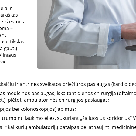
ėja ir
laikiškas
me iš esmės
temą –
ant
ūsų tikslas
bą gautų
Vilniaus
vič.
ičių ir antrines sveikatos priežiūros paslaugas (kardiologo
as medicinos paslaugas, įskaitant dienos chirurgiją (oftalmo
kt.), plėtoti ambulatorinės chirurgijos paslaugas;
ijos bei kolonoskopijos) apimtis;
trumpinti laukimo eiles, sukuriant „žaliuosius koridorius“ 
 ir kai kurių ambulatorijų patalpas bei atnaujinti medicinin