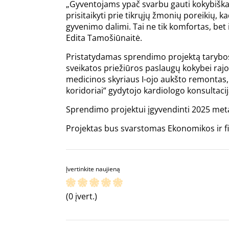
„Gyventojams ypač svarbu gauti kokybiškas 
prisitaikyti prie tikrųjų žmonių poreikių
gyvenimo dalimi. Tai ne tik komfortas, bet
Edita Tamošiūnaitė.
Pristatydamas sprendimo projektą tarybos 
sveikatos priežiūros paslaugų kokybei rajo
medicinos skyriaus I-ojo aukšto remontas, b
koridoriai“ gydytojo kardiologo konsultacij
Sprendimo projektui įgyvendinti 2025 metai
Projektas bus svarstomas Ekonomikos ir fin
Įvertinkite naujieną
(0 įvert.)