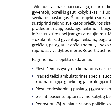
„Vilniaus rajonas sparčiai auga, o kartu did
gyventojų poreikis gauti kokybiškas ir šiuo
sveikatos paslaugas. Šiuo projektu siekia
sustiprinti rajono sveikatos priežiūros sis
pradedant naujų paslaugų teikimu ir baigi
infrastruktūros bei įrangos atnaujinimu. M
– užtikrinti, kad gyventojai reikiamą pagal
greičiau, patogiau ir arčiau namų“, – sako 
rajono savivaldybės meras Robert Duchne
Pagrindiniai projekto uždaviniai:
Plėsti šeimos gydytojo komandos narių ska
Pradėti teikti ambulatorines specializuot
traumatologija, ginekologija, urologija ir 
Plėsti endoskopinių paslaugų (gastroskop
Gerinti pacientų aptarnavimo kokybę bei 
Renovuoti VšĮ Vilniaus rajono poliklinikos