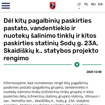
LT
PL
RU
EN
Dėl kitų pagalbinių paskirties
pastato, vandentiekio ir
nuotekų šalinimo tinklų ir kitos
paskirties statinių Sodų g. 23A,
Skaidiškių k., statybos projekto
rengimo
2025-12-08
Informuojame, kad numatomas rengti kitų pagalbinių
paskirties pastato (pagalbinių grupės), vandentiekio ir
nuotekų šalinimo tinklų (inžinerinių tinklų grupės) ir kitos
paskirties (kitų inžinerinių statinių grupės) statinių, Vilniaus r.
sav., Nemėžio sen., Skaidiškių k., Sodų g. 23A, statybos