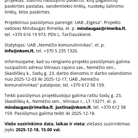
projektas. Statinio naudojimo paskirtis: kitų pagalbinių
paskirties pastatas, vandentiekio tinklų, nuotekų šalinimo
tinklų, kitos paskirties.
Projektinius pasiūlymus parengė: UAB „Eigesa“. Projekto
vadovas Mindaugas Rimeika, el. p.
,
mindaugas@rimeika.lt
tel. +370 616 19 973. PDV L. Tarčiauskienė.
Statytojas: UAB „Nemėžio komunalininkas“, el. p.
,
tel. +370 5 235 1326.
info@nkom.lt
Informuojame, kad su rengiamo projekto pasiūlymais galima
susipažinti adresu Vilniaus rajono sav., Nemėžio sen.,
Skaidiškių k., Sodų g. 23, darbo dienomis ir darbo valandomis
nuo 2025-12-03 iki 2025-12-17, UAB „Nemėžio
komunalininkas“ patalpose, tel. +370 612 58 159.
Teikti pasiūlymus projektuotojui galima raštu Sodų g. 23,
Skaidiškių k., Nemėžio sen., Vilniaus r., LT-13271, el. p.
,
, tel. +370 612 58
mindaugas@rimeika.lt
justina@nkom.lt
159. Pasiūlymus galima teikti iki 2025-12-18.
Viešo susirinkimo data, laikas ir vieta:
viešasis susirinkimas
įvyks
2025-12-18, 15.00 val.