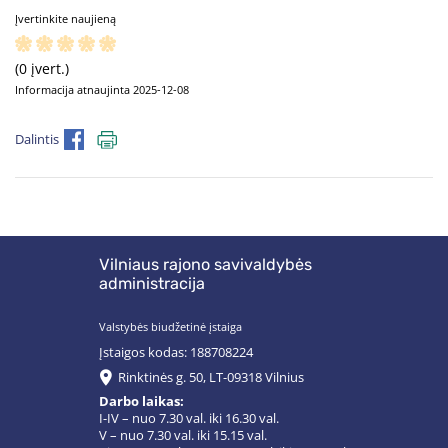
Įvertinkite naujieną
(0 įvert.)
Informacija atnaujinta 2025-12-08
Dalintis
Vilniaus rajono savivaldybės
administracija
Valstybės biudžetinė įstaiga
Įstaigos kodas: 188708224
Rinktinės g. 50, LT-09318 Vilnius
Darbo laikas:
I-IV – nuo 7.30 val. iki 16.30 val.
V – nuo 7.30 val. iki 15.15 val.