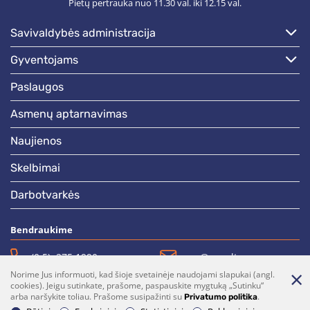
Pietų pertrauka nuo 11.30 val. iki 12.15 val.
savivaldybės administracija
gyventojams
paslaugos
asmenų aptarnavimas
naujienos
skelbimai
darbotvarkės
Bendraukime
(0 5)  275 1990
vrsa@vrsa.lt
Norime Jus informuoti, kad šioje svetainėje naudojami slapukai (angl.
Facebook
Youtube
cookies). Jeigu sutinkate, prašome, paspauskite mygtuką „Sutinku“
arba naršykite toliau. Prašome susipažinti su
.
Privatumo politika