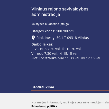
Vilniaus rajono savivaldybės
administracija
Valstybės biudžetinė įstaiga
Įstaigos kodas: 188708224
Rinktinės g. 50, LT-09318 Vilnius
Darbo laikas:
I-IV – nuo 7.30 val. iki 16.30 val.
V – nuo 7.30 val. iki 15.15 val.
Pietų pertrauka nuo 11.30 val. iki 12.15 val.
Bendraukime
Norime Jus informuoti, kad šioje svetainėje naudojami sla
(0 5)  275 1990
vrsa@vrsa.
.
Privatumo politika