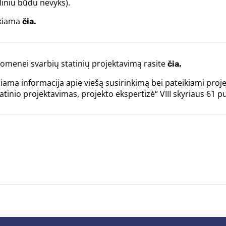
liniu būdu nevyks).
ikiama
čia.
menei svarbių statinių projektavimą rasite
čia.
biama informacija apie viešą susirinkimą bei pateikiami proj
tinio projektavimas, projekto ekspertizė“ VIII skyriaus 61 p