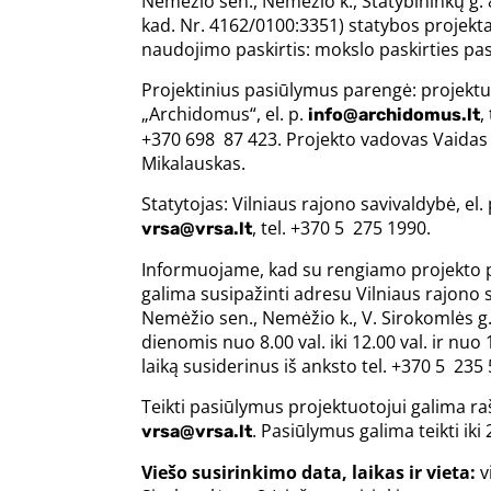
Nemėžio sen., Nemėžio k., Statybininkų g. 
kad. Nr. 4162/0100:3351) statybos projekta
naudojimo paskirtis: mokslo paskirties pas
Projektinius pasiūlymus parengė: projekt
„Archidomus“, el. p.
,
info@archidomus.lt
+370 698 87 423. Projekto vadovas Vaidas
Mikalauskas.
Statytojas: Vilniaus rajono savivaldybė, el.
, tel. +370 5 275 1990.
vrsa@vrsa.lt
Informuojame, kad su rengiamo projekto 
galima susipažinti adresu Vilniaus rajono s
Nemėžio sen., Nemėžio k., V. Sirokomlės g.
dienomis nuo 8.00 val. iki 12.00 val. ir nuo 12
laiką susiderinus iš anksto tel. +370 5 235
Teikti pasiūlymus projektuotojui galima raš
. Pasiūlymus galima teikti iki
vrsa@vrsa.lt
Viešo susirinkimo data, laikas ir vieta:
v