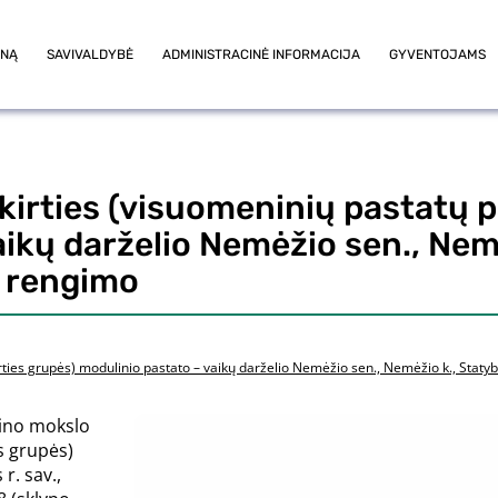
ONĄ
SAVIVALDYBĖ
ADMINISTRACINĖ INFORMACIJA
GYVENTOJAMS
kirties (visuomeninių pastatų p
aikų darželio Nemėžio sen., Nem
o rengimo
rties grupės) modulinio pastato – vaikų darželio Nemėžio sen., Nemėžio k., Statyb
ino mokslo
s grupės)
r. sav.,