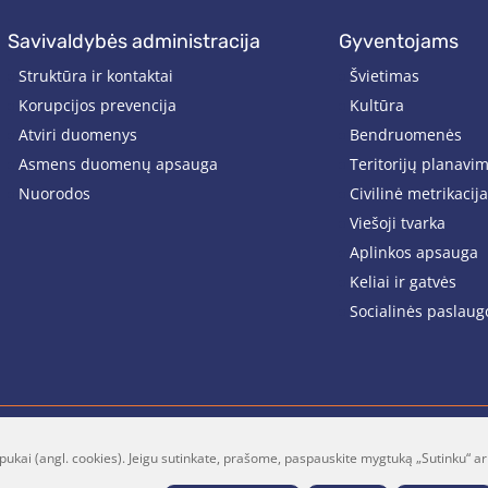
savivaldybės administracija
gyventojams
Struktūra ir kontaktai
Švietimas
Korupcijos prevencija
Kultūra
Atviri duomenys
Bendruomenės
Asmens duomenų apsauga
Teritorijų planavi
Nuorodos
Civilinė metrikacija
Viešoji tvarka
Aplinkos apsauga
Keliai ir gatvės
Socialinės paslaug
pukai (angl. cookies). Jeigu sutinkate, prašome, paspauskite mygtuką „Sutinku“ ar
lt
Facebook
Youtube
P