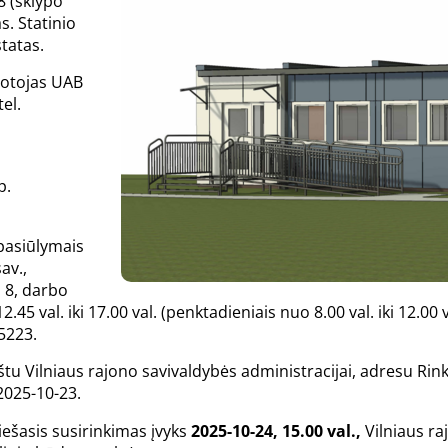
8 (sklypo
s. Statinio
tatas.
uotojas UAB
 tel.
 p.
pasiūlymais
av.,
 8, darbo
.45 val. iki 17.00 val. (penktadieniais nuo 8.00 val. iki 12.00 val
 5223.
tu Vilniaus rajono savivaldybės administracijai, adresu Rinkti
 2025-10-23.
iešasis susirinkimas įvyks
2025-10-24, 15.00 val.,
Vilniaus ra