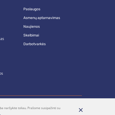
paslaugos
asmenų aptarnavimas
naujienos
skelbimai
mas
darbotvarkės
os
ba naršykite toliau. Prašome susipažinti su
renumerata
Parašykite mums