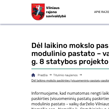
Vilniaus
rajono
APIE RAJ
savivaldybė
Dėl laikino mokslo pas
modulinio pastato – v
g. 8 statybos projekt
Pradžia
Titulinio naujienos
Dėl laikino mokslo paskirties (visuomeninių pastatų paski
Informuojame, kad numatomas rengti laik
paskirties (visuomeninių pastatų paskirtie
modulinio pastato – vaikų darželio Vilniaus 