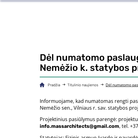
Dėl numatomo paslaug
Nemėžio k. statybos 
Dėl numatomo pasl
Pradžia
Titulinio naujienos
Informuojame, kad numatomas rengti pasla
Nemėžio sen., Vilniaus r. sav. statybos pro
Projektinius pasiūlymus parengė: projektu
, tel. +
info.massarchitects@gmail.com
Statytojas: Fizinis asmuo (vardo ir pavardė