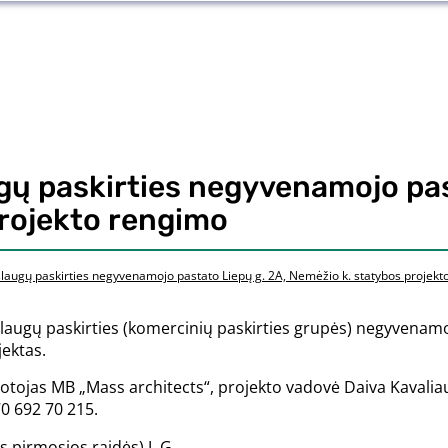
ų paskirties negyvenamojo past
projekto rengimo
augų paskirties negyvenamojo pastato Liepų g. 2A, Nemėžio k. statybos projekt
ugų paskirties (komercinių paskirties grupės) negyvenamoj
jektas.
otojas MB „Mass architects“, projekto vadovė Daiva Kavaliau
370 692 70 215.
s pirmosios raidės) J. G.