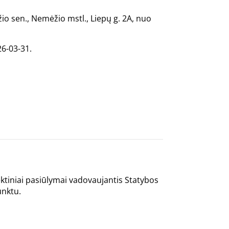
o sen., Nemėžio mstl., Liepų g. 2A, nuo
26-03-31.
ektiniai pasiūlymai vadovaujantis Statybos
unktu.