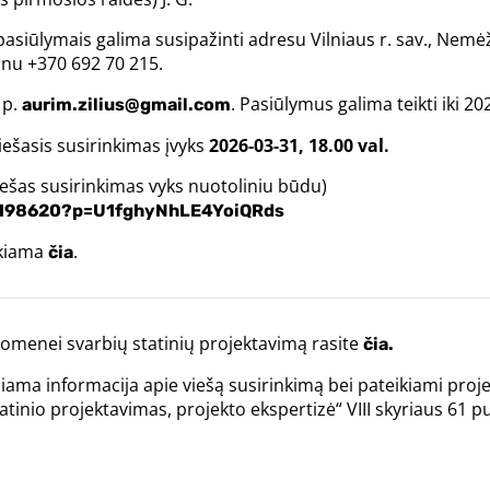
iūlymais galima susipažinti adresu Vilniaus r. sav., Nemėži
efonu +370 692 70 215.
 p.
. Pasiūlymus galima teikti iki 20
aurim.zilius@gmail.com
iešasis susirinkimas įvyks
2026-03-31, 18.00 val.
viešas susirinkimas vyks nuotoliniu būdu)
6198620?p=U1fghyNhLE4YoiQRds
ikiama
.
čia
menei svarbių statinių projektavimą rasite
čia.
biama informacija apie viešą susirinkimą bei pateikiami proj
tinio projektavimas, projekto ekspertizė“ VIII skyriaus 61 p