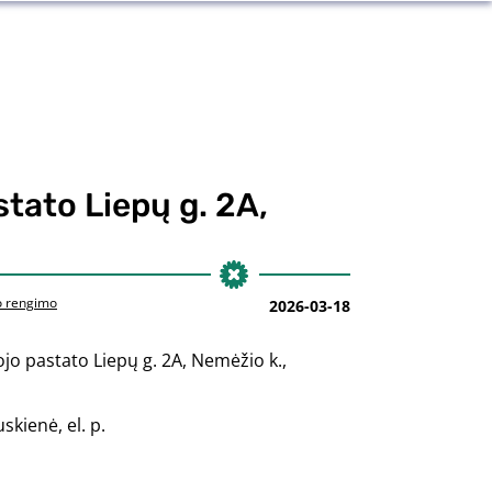
ato Liepų g. 2A,
o rengimo
2026-03-18
o pastato Liepų g. 2A, Nemėžio k.,
skienė, el. p.