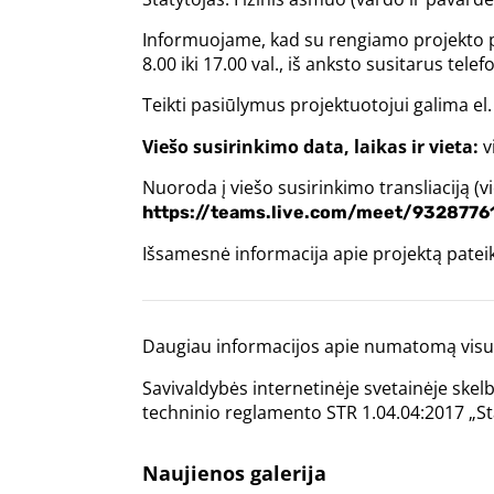
Informuojame, kad su rengiamo projekto pas
8.00 iki 17.00 val., iš anksto susitarus tel
Teikti pasiūlymus projektuotojui galima el.
Viešo susirinkimo data, laikas ir vieta:
v
Nuoroda į viešo susirinkimo transliaciją (
https://teams.live.com/meet/932877
Išsamesnė informacija apie projektą pate
Daugiau informacijos apie numatomą visuo
Savivaldybės internetinėje svetainėje skel
techninio reglamento STR 1.04.04:2017 „Sta
Naujienos galerija