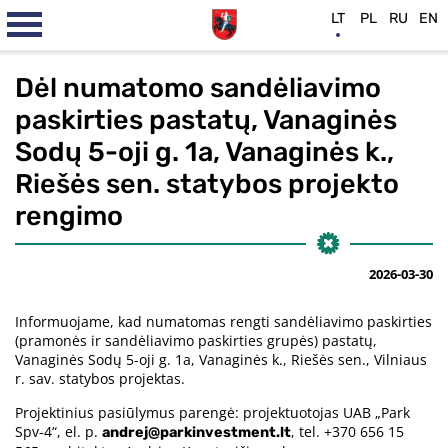
LT
PL
RU
EN
Dėl numatomo sandėliavimo
paskirties pastatų, Vanaginės
Sodų 5-oji g. 1a, Vanaginės k.,
Riešės sen. statybos projekto
rengimo
2026-03-30
Informuojame, kad numatomas rengti sandėliavimo paskirties
(pramonės ir sandėliavimo paskirties grupės) pastatų,
Vanaginės Sodų 5-oji g. 1a, Vanaginės k., Riešės sen., Vilniaus
r. sav. statybos projektas.
Projektinius pasiūlymus parengė: projektuotojas UAB „Park
Spv-4“, el. p.
, tel. +370 656 15
andrej@parkinvestment.lt