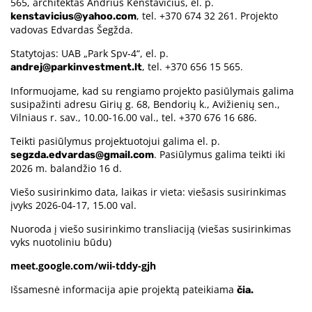
565, architektas Andrius Kenstavičius, el. p.
, tel. +370 674 32 261. Projekto
kenstavicius@yahoo.com
vadovas Edvardas Šegžda.
Statytojas: UAB „Park Spv-4“, el. p.
, tel. +370 656 15 565.
andrej@parkinvestment.lt
Informuojame, kad su rengiamo projekto pasiūlymais galima
susipažinti adresu Girių g. 68, Bendorių k., Avižienių sen.,
Vilniaus r. sav., 10.00-16.00 val., tel. +370 676 16 686.
Teikti pasiūlymus projektuotojui galima el. p.
. Pasiūlymus galima teikti iki
segzda.edvardas@gmail.com
2026 m. balandžio 16 d.
Viešo susirinkimo data, laikas ir vieta: viešasis susirinkimas
įvyks 2026-04-17, 15.00 val.
Nuoroda į viešo susirinkimo transliaciją (viešas susirinkimas
vyks nuotoliniu būdu)
meet.google.com/wii-tddy-gjh
Išsamesnė informacija apie projektą pateikiama
čia.