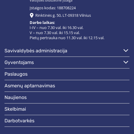
Valstybės biudžetinė įstaiga
Įstaigos kodas: 188708224
Rinktinės g. 50, LT-09318 Vilnius
Darbo laikas:
I-IV – nuo 7.30 val. iki 16.30 val.
V – nuo 7.30 val. iki 15.15 val.
Pietų pertrauka nuo 11.30 val. iki 12.15 val.
savivaldybės administracija
gyventojams
paslaugos
asmenų aptarnavimas
naujienos
skelbimai
darbotvarkės