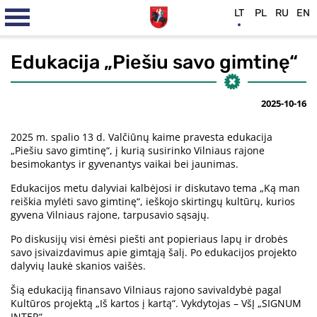
LT
PL
RU
EN
Edukacija „Piešiu savo gimtinę“
2025-10-16
2025 m. spalio 13 d. Valčiūnų kaime pravesta edukacija
„Piešiu savo gimtinę“, į kurią susirinko Vilniaus rajone
besimokantys ir gyvenantys vaikai bei jaunimas.
Edukacijos metu dalyviai kalbėjosi ir diskutavo tema „Ką man
reiškia mylėti savo gimtinę“, ieškojo skirtingų kultūrų, kurios
gyvena Vilniaus rajone, tarpusavio sąsajų.
Po diskusijų visi ėmėsi piešti ant popieriaus lapų ir drobės
savo įsivaizdavimus apie gimtąją šalį. Po edukacijos projekto
dalyvių laukė skanios vaišės.
Šią edukaciją finansavo Vilniaus rajono savivaldybė pagal
Kultūros projektą „Iš kartos į kartą“. Vykdytojas – VšĮ „SIGNUM
INTER“.