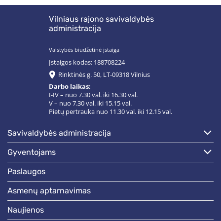
Vilniaus rajono savivaldybės
administracija
Valstybės biudžetinė įstaiga
Įstaigos kodas: 188708224
Rinktinės g. 50, LT-09318 Vilnius
Darbo laikas:
I-IV – nuo 7.30 val. iki 16.30 val.
V – nuo 7.30 val. iki 15.15 val.
Pietų pertrauka nuo 11.30 val. iki 12.15 val.
savivaldybės administracija
gyventojams
paslaugos
asmenų aptarnavimas
naujienos