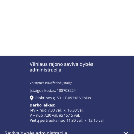
Vilniaus rajono savivaldybės
administracija
Valstybės biudžetinė įstaiga
Įstaigos kodas: 188708224
Rinktinės g. 50, LT-09318 Vilnius
Darbo laikas:
I-IV – nuo 7.30 val. iki 16.30 val.
V – nuo 7.30 val. iki 15.15 val.
Pietų pertrauka nuo 11.30 val. iki 12.15 val.
savivaldybės administracija