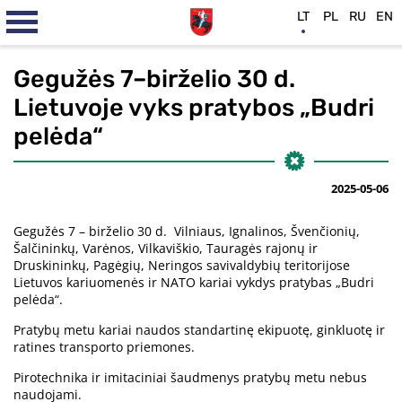
LT
PL
RU
EN
Gegužės 7–birželio 30 d.
Lietuvoje vyks pratybos „Budri
pelėda“
2025-05-06
Gegužės 7 – birželio 30 d. Vilniaus, Ignalinos, Švenčionių,
Šalčininkų, Varėnos, Vilkaviškio, Tauragės rajonų ir
Druskininkų, Pagėgių, Neringos savivaldybių teritorijose
Lietuvos kariuomenės ir NATO kariai vykdys pratybas „Budri
pelėda“.
Pratybų metu kariai naudos standartinę ekipuotę, ginkluotę ir
ratines transporto priemones.
Pirotechnika ir imitaciniai šaudmenys pratybų metu nebus
naudojami.