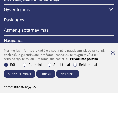
gyventojams
paslaugos
asmenų aptarnavimas
naujienos
skelbimai
Norime Jus informuoti, kad šioje svetainėje naudojami slapukai (angl.
cookies). Jeigu sutinkate, prašome, paspauskite mygtuką „Sutinku“
arba naršykite toliau. Prašome susipažinti su
.
Privatumo politika
darbotvarkės
Būtini
Funkciniai
Statistiniai
Reklaminiai
Sutinku su visais
Sutinku
Nesutinku
Bendraukime
(0 5)  275 1990
vrsa@vrsa.lt
RODYTI INFORMACIJĄ
Facebook
Youtube
Prenumerata
Parašykite mums
© 2026 Visos teisės saugomos. Sprendimas:
UAB "Fresh Media"