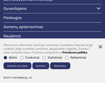
gyventojams
paslaugos
asmenų aptarnavimas
naujienos
skelbimai
Norime Jus informuoti, kad šioje svetainėje naudojami slapukai (angl.
cookies). Jeigu sutinkate, prašome, paspauskite mygtuką „Sutinku“
arba naršykite toliau. Prašome susipažinti su
.
Privatumo politika
darbotvarkės
Būtini
Funkciniai
Statistiniai
Reklaminiai
Sutinku su visais
Sutinku
Nesutinku
Bendraukime
(0 5)  275 1990
vrsa@vrsa.lt
RODYTI INFORMACIJĄ
Facebook
Youtube
Prenumerata
Parašykite mums
© 2026 Visos teisės saugomos. Sprendimas:
UAB "Fresh Media"