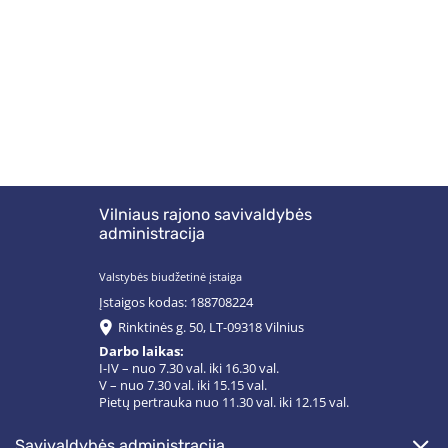
Vilniaus rajono savivaldybės
administracija
Valstybės biudžetinė įstaiga
Įstaigos kodas: 188708224
Rinktinės g. 50, LT-09318 Vilnius
Darbo laikas:
I-IV – nuo 7.30 val. iki 16.30 val.
V – nuo 7.30 val. iki 15.15 val.
Pietų pertrauka nuo 11.30 val. iki 12.15 val.
savivaldybės administracija