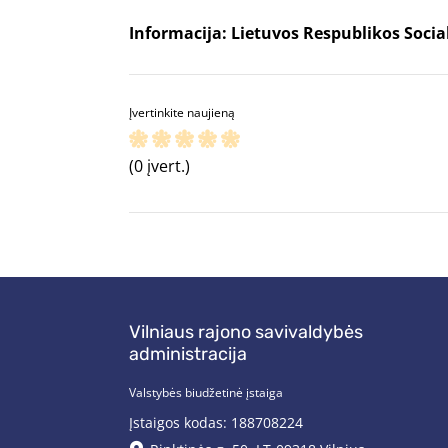
Informacija: Lietuvos Respublikos Socia
Įvertinkite naujieną
(0 įvert.)
Vilniaus rajono savivaldybės
administracija
Valstybės biudžetinė įstaiga
Įstaigos kodas: 188708224