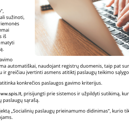
“,
li sužinoti,
priemonės
temai
 iš
 matyti
ą.
gavimo
ma automatiškai, naudojant registrų duomenis, taip pat s
u ir greičiau įvertinti asmens atitiktį paslaugų teikimo sąlyg
titinka konkrečios paslaugos gavimo kriterijus.
, prisijungti prie sistemos ir užpildyti sutikimą, ku
ww.spis.lt
ių paslaugų sąrašą.
ektą „Socialinių paslaugų prieinamumo didinimas“, kurio tik
ojams.