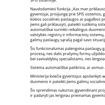
SPIS sistemoje.
Naudodamiesi funkcija „Kas man priklauso
gyventojai, prisijungę prie SPIS sistemos, ga
kokios socialinės paslaugos ar pagalbos 
jiems gali priklausyti, pateikti sutikimą sis
automatiškai surinkti reikalingus duomenis
valstybės registrų ir informacinių sistemų,
galimų paslaugų sąrašą pagal savo situacij
Šis funkcionalumas palengvina paslaugų 
procesą, nes dalis prašymų formų užpildo
bei savivaldybių specialistams, nes lengvia
Sistema automatiškai patikrina, ar asmuo a
Ministerija kviečia gyventojus apsilankyti
w
duomenis ir pateikti jiems galimų socialin
Šis sprendimas sukurtas įgyvendinant proj
ir padaryti jas lengviau prieinamas gyvent