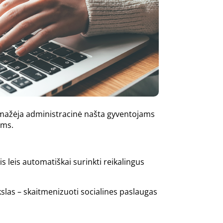
umažėja administracinė našta gyventojams
oms.
ris leis automatiškai surinkti reikalingus
slas – skaitmenizuoti socialines paslaugas