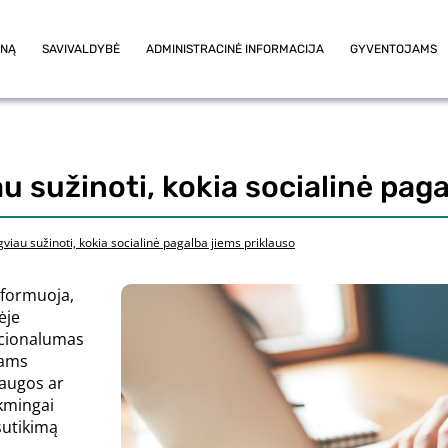
ONĄ
SAVIVALDYBĖ
ADMINISTRACINĖ INFORMACIJA
GYVENTOJAMS
au sužinoti, kokia socialinė pag
gviau sužinoti, kokia socialinė pagalba jiems priklauso
nformuoja,
ėje
nkcionalumas
jams
laugos ar
ėkmingai
sutikimą