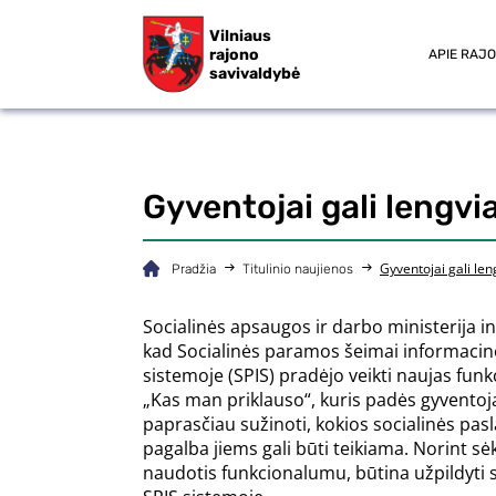
Vilniaus
rajono
APIE RAJ
savivaldybė
Gyventojai gali lengvi
Gyventojai gali len
Pradžia
Titulinio naujienos
Socialinės apsaugos ir darbo ministerija i
kad Socialinės paramos šeimai informacin
sistemoje (SPIS) pradėjo veikti naujas fu
„Kas man priklauso“, kuris padės gyvento
paprasčiau sužinoti, kokios socialinės pas
pagalba jiems gali būti teikiama. Norint s
naudotis funkcionalumu, būtina užpildyti 