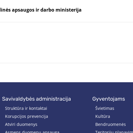
linės apsaugos ir darbo ministerija
savivaldybės administracija
gyventojams
Struktūra ir kontaktai
Švietimas
Korupcijos prevencija
Kultūra
Atviri duomenys
Bendruomenės
Asmens duomenų apsauga
Teritorijų planavi