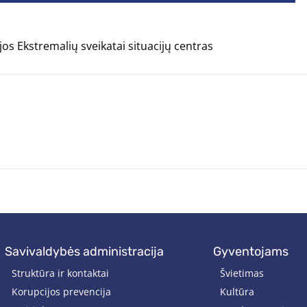
jos Ekstremalių sveikatai situacijų centras
savivaldybės administracija
gyventojams
Struktūra ir kontaktai
Švietimas
Korupcijos prevencija
Kultūra