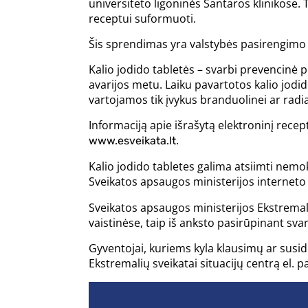
universiteto ligoninės Santaros klinikose.
receptui suformuoti.
Šis sprendimas yra valstybės pasirengimo u
Kalio jodido tabletės – svarbi prevencinė 
avarijos metu. Laiku pavartotos kalio jodi
vartojamos tik įvykus branduolinei ar radia
Informaciją apie išrašytą elektroninį recep
.
www.esveikata.lt
Kalio jodido tabletes galima atsiimti nemo
Sveikatos apsaugos ministerijos interneto
Sveikatos apsaugos ministerijos Ekstremalių
vaistinėse, taip iš anksto pasirūpinant sv
Gyventojai, kuriems kyla klausimų ar susid
Ekstremalių sveikatai situacijų centrą el. p