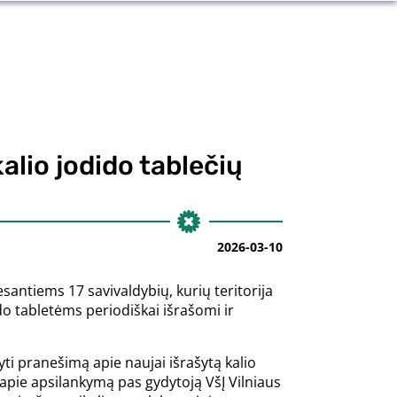
lio jodido tablečių
2026-03-10
santiems 17 savivaldybių, kurių teritorija
do tabletėms periodiškai išrašomi ir
ti pranešimą apie naujai išrašytą kalio
apie apsilankymą pas gydytoją VšĮ Vilniaus