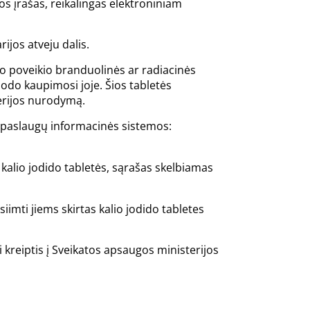
os įrašas, reikalingas elektroniniam
ijos atveju dalis.
do poveikio branduolinės ar radiacinės
odo kaupimosi joje. Šios tabletės
terijos nurodymą.
os paslaugų informacinės sistemos:
kalio jodido tabletės, sąrašas skelbiamas
iimti jiems skirtas kalio jodido tabletes
 kreiptis į Sveikatos apsaugos ministerijos