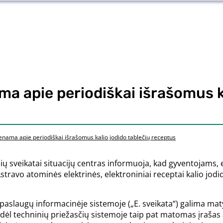
 apie periodiškai išrašomus ka
ama apie periodiškai išrašomus kalio jodido tablečių receptus
ų sveikatai situacijų centras informuoja, kad gyventojams, e
travo atominės elektrinės, elektroniniai receptai kalio jodi
 paslaugų informacinėje sistemoje („E. sveikata“) galima maty
dėl techninių priežasčių sistemoje taip pat matomas įrašas 