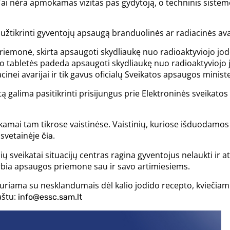
 Tai nėra apmokamas vizitas pas gydytoją, o techninis sistem
žtikrinti gyventojų apsaugą branduolinės ar radiacinės avar
priemonė, skirta apsaugoti skydliaukę nuo radioaktyviojo jo
do tabletės padeda apsaugoti skydliaukę nuo radioaktyviojo j
cinei avarijai ir tik gavus oficialų Sveikatos apsaugos minis
tą galima pasitikrinti prisijungus prie Elektroninės sveikat
kamai tam tikrose vaistinėse. Vaistinių, kuriose išduodamos 
 svetainėje
.
čia
 sveikatai situacijų centras ragina gyventojus nelaukti ir ats
arbia apsaugos priemone sau ir savo artimiesiems.
uriama su nesklandumais dėl kalio jodido recepto, kviečiami
aštu:
info@essc.sam.lt