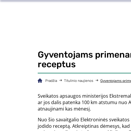
Gyventojams primenama
receptus
Gyventojams primen
Pradžia
Titulinio naujienos
Sveikatos apsaugos ministerijos Ekstremali
ar jos dalis patenka 100 km atstumu nuo As
atnaujinami kas mėnesį.
Nuo šio savaitgalio Elektroninės sveikatos
jodido receptą. Atkreiptinas dėmesys, kad 