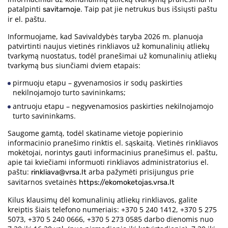
patalpinti
. Taip pat jie netrukus bus išsiųsti paštu
savitarnoje
ir el. paštu.
Informuojame, kad Savivaldybės taryba 2026 m. planuoja
patvirtinti naujus vietinės rinkliavos už komunalinių atliekų
tvarkymą nuostatus, todėl pranešimai už komunalinių atliekų
tvarkymą bus siunčiami dviem etapais:
pirmuoju etapu – gyvenamosios ir sodų paskirties
nekilnojamojo turto savininkams;
antruoju etapu – negyvenamosios paskirties nekilnojamojo
turto savininkams.
Saugome gamtą, todėl skatiname vietoje popierinio
informacinio pranešimo rinktis el. sąskaitą. Vietinės rinkliavos
mokėtojai, norintys gauti informacinius pranešimus el. paštu,
apie tai kviečiami informuoti rinkliavos administratorius el.
paštu:
arba pažymėti prisijungus prie
rinkliava@vrsa.lt
savitarnos svetainės
https://ekomoketojas.vrsa.lt
Kilus klausimų dėl komunalinių atliekų rinkliavos, galite
kreiptis šiais telefono numeriais: +370 5 240 1412, +370 5 275
5073, +370 5 240 0666, +370 5 273 0585 darbo dienomis nuo