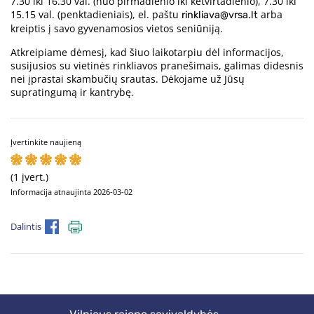
7.30 iki 16.30 val. (nuo pirmadienio iki ketvirtadienio), 7.30 iki
15.15 val. (penktadieniais), el. paštu
arba
rinkliava@vrsa.lt
kreiptis į savo gyvenamosios vietos seniūniją.
Atkreipiame dėmesį, kad šiuo laikotarpiu dėl informacijos,
susijusios su vietinės rinkliavos pranešimais, galimas didesnis
nei įprastai skambučių srautas. Dėkojame už Jūsų
supratingumą ir kantrybę.
Įvertinkite naujieną
(1 įvert.)
Informacija atnaujinta 2026-03-02
Dalintis