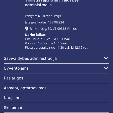
Vilniaus rajono savivaldybės
administracija
Valstybės biudžetinė įstaiga
Įstaigos kodas: 188708224
Rinktinės g. 50, LT-09318 Vilnius
Darbo laikas:
I-IV – nuo 7.30 val. iki 16.30 val.
V – nuo 7.30 val. iki 15.15 val.
Pietų pertrauka nuo 11.30 val. iki 12.15 val.
savivaldybės administracija
gyventojams
paslaugos
asmenų aptarnavimas
naujienos
skelbimai