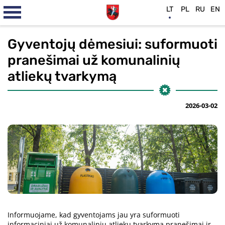
LT
PL
RU
EN
Gyventojų dėmesiui: suformuoti
pranešimai už komunalinių
atliekų tvarkymą
2026-03-02
Informuojame, kad gyventojams jau yra suformuoti
informaciniai už komunalinių atliekų tvarkymą pranešimai ir