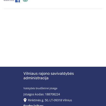
Vilniaus rajono savivaldybės
administracija
Valstybės biudžetinė įstaiga
Įstaigos kodas: 188708224
Rinktinės g. 50, LT-09318 Vilnius
Darbo laikas: