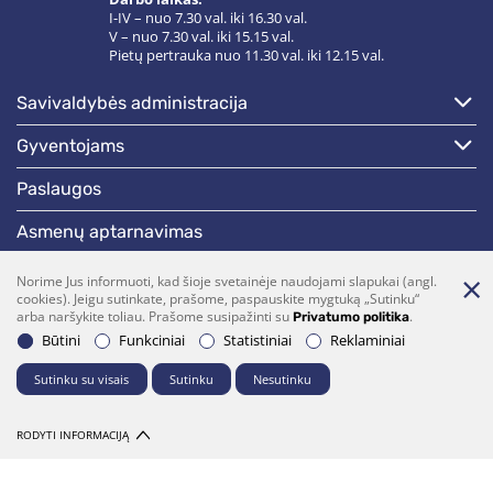
I-IV – nuo 7.30 val. iki 16.30 val.
V – nuo 7.30 val. iki 15.15 val.
Pietų pertrauka nuo 11.30 val. iki 12.15 val.
savivaldybės administracija
gyventojams
paslaugos
asmenų aptarnavimas
naujienos
Norime Jus informuoti, kad šioje svetainėje naudojami slapukai (angl.
cookies). Jeigu sutinkate, prašome, paspauskite mygtuką „Sutinku“
skelbimai
arba naršykite toliau. Prašome susipažinti su
.
Privatumo politika
Būtini
Funkciniai
Statistiniai
Reklaminiai
darbotvarkės
Sutinku su visais
Sutinku
Nesutinku
Bendraukime
RODYTI INFORMACIJĄ
(0 5)  275 1990
vrsa@vrsa.lt