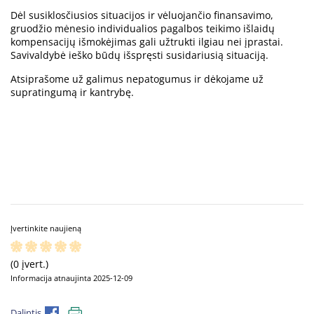
Dėl susiklosčiusios situacijos ir vėluojančio finansavimo,
gruodžio mėnesio individualios pagalbos teikimo išlaidų
kompensacijų išmokėjimas gali užtrukti ilgiau nei įprastai.
Savivaldybė ieško būdų išspręsti susidariusią situaciją.
Atsiprašome už galimus nepatogumus ir dėkojame už
supratingumą ir kantrybę.
Įvertinkite naujieną
(0 įvert.)
Informacija atnaujinta 2025-12-09
Dalintis