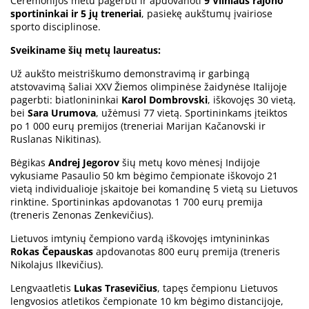
Ceremonijos metu pagerbti ir apdovanoti
9 Vilniaus rajono
sportininkai ir 5 jų treneriai
, pasiekę aukštumų įvairiose
sporto disciplinose.
Sveikiname šių metų laureatus:
Už aukšto meistriškumo demonstravimą ir garbingą
atstovavimą šaliai XXV Žiemos olimpinėse žaidynėse Italijoje
pagerbti: biatlonininkai
Karol Dombrovski
, iškovojęs 30 vietą,
bei
Sara Urumova
, užėmusi 77 vietą. Sportininkams įteiktos
po 1 000 eurų premijos (treneriai Marijan Kačanovski ir
Ruslanas Nikitinas).
Bėgikas
Andrej Jegorov
šių metų kovo mėnesį Indijoje
vykusiame Pasaulio 50 km bėgimo čempionate iškovojo 21
vietą individualioje įskaitoje bei komandinę 5 vietą su Lietuvos
rinktine. Sportininkas apdovanotas 1 700 eurų premija
(treneris Zenonas Zenkevičius).
Lietuvos imtynių čempiono vardą iškovojęs imtynininkas
Rokas Čepauskas
apdovanotas 800 eurų premija (treneris
Nikolajus Ilkevičius).
Lengvaatletis
Lukas Trasevičius
, tapęs čempionu Lietuvos
lengvosios atletikos čempionate 10 km bėgimo distancijoje,