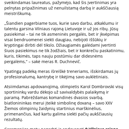
sveikindamas laureatus, pažymėjo, kad šis įvertinimas yra
pelnytas pripažinimas už nenuilstamą darbą ir aukščiausią
meistriškumą.
„Šiandien pagerbiame tuos, kurie savo darbu, atkaklumu ir
talentu garsina Vilniaus rajoną Lietuvoje ir už jos ribų. Jūsų
pasiekimai – tai ne tik asmeninės pergalės, bet ir įkvėpimas
visai bendruomenei siekti daugiau, nebijoti iššūkių ir
kryptingai dirbti dėl tikslo. Džiaugiamės galėdami įvertinti
šiuos pasiekimus ne tik žodžiais, bet ir konkrečiu paskatinimu,
kuris, tikimės, taps nauju postūmiu dar didesnėms
pergalėms,“ – sakė meras R. Duchnevič.
Ypatingą padėką meras išreiškė treneriams, išskirdamas jų
profesionalumą, kantrybę ir tikėjimą savo auklėtiniais.
Atsiimdamas apdovanojimą, olimpietis Karol Dombrovski visų
sportininkų vardu dėkojo už savivaldybės palaikymą ir
paramą. Pabrėždamas komandinės dvasios svarbą,
biatlonininkas merui įteikė simbolinę dovaną – savo XXV
Žiemos olimpinių žaidynių startinius marškinėlius,
primenančius, kad kartu galima siekti pačių aukščiausių
rezultatų.