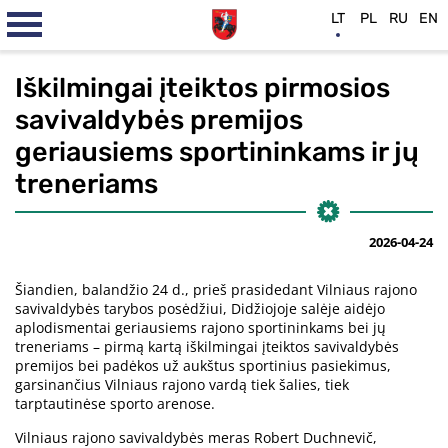
LT
PL
RU
EN
Iškilmingai įteiktos pirmosios
savivaldybės premijos
geriausiems sportininkams ir jų
treneriams
2026-04-24
Šiandien, balandžio 24 d., prieš prasidedant Vilniaus rajono
savivaldybės tarybos posėdžiui, Didžiojoje salėje aidėjo
aplodismentai geriausiems rajono sportininkams bei jų
treneriams – pirmą kartą iškilmingai įteiktos savivaldybės
premijos bei padėkos už aukštus sportinius pasiekimus,
garsinančius Vilniaus rajono vardą tiek šalies, tiek
tarptautinėse sporto arenose.
Vilniaus rajono savivaldybės meras Robert Duchnevič,