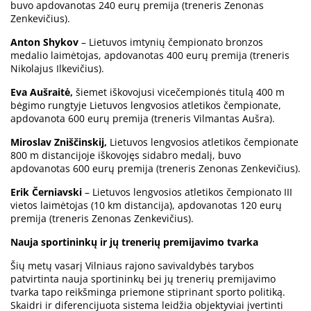
buvo apdovanotas 240 eurų premija (treneris Zenonas
Zenkevičius).
Anton Shykov
– Lietuvos imtynių čempionato bronzos
medalio laimėtojas, apdovanotas 400 eurų premija (treneris
Nikolajus Ilkevičius).
Eva Aušraitė,
šiemet iškovojusi vicečempionės titulą 400 m
bėgimo rungtyje Lietuvos lengvosios atletikos čempionate,
apdovanota 600 eurų premija (treneris Vilmantas Aušra).
Miroslav Zniščinskij,
Lietuvos lengvosios atletikos čempionate
800 m distancijoje iškovojęs sidabro medalį, buvo
apdovanotas 600 eurų premija (treneris Zenonas Zenkevičius).
Erik Černiavski
– Lietuvos lengvosios atletikos čempionato III
vietos laimėtojas (10 km distancija), apdovanotas 120 eurų
premija (treneris Zenonas Zenkevičius).
Nauja sportininkų ir jų trenerių premijavimo tvarka
Šių metų vasarį Vilniaus rajono savivaldybės tarybos
patvirtinta nauja sportininkų bei jų trenerių premijavimo
tvarka tapo reikšminga priemone stiprinant sporto politiką.
Skaidri ir diferencijuota sistema leidžia objektyviai įvertinti