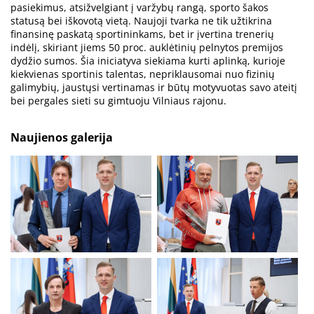
pasiekimus, atsižvelgiant į varžybų rangą, sporto šakos
statusą bei iškovotą vietą. Naujoji tvarka ne tik užtikrina
finansinę paskatą sportininkams, bet ir įvertina trenerių
indėlį, skiriant jiems 50 proc. auklėtinių pelnytos premijos
dydžio sumos. Šia iniciatyva siekiama kurti aplinką, kurioje
kiekvienas sportinis talentas, nepriklausomai nuo fizinių
galimybių, jaustųsi vertinamas ir būtų motyvuotas savo ateitį
bei pergales sieti su gimtuoju Vilniaus rajonu.
Naujienos galerija