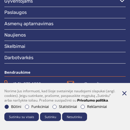
gyventojams
paslaugos
asmenų aptarnavimas
naujienos
skelbimai
darbotvarkės
Bendraukime
(0 5)  275 1990
vrsa@vrsa.lt
Norime Jus informuoti, kad šioje svetainėje naudojami slapukai (angl.
Facebook
Youtube
cookies). Jeigu sutinkate, prašome, paspauskite mygtuką „Sutinku“
arba naršykite toliau. Prašome susipažinti su
.
Privatumo politika
Prenumerata
Parašykite mums
Būtini
Funkciniai
Statistiniai
Reklaminiai
Sutinku su visais
Sutinku
Nesutinku
© 2026 Visos teisės saugomos. Sprendimas:
UAB "Fresh Media"