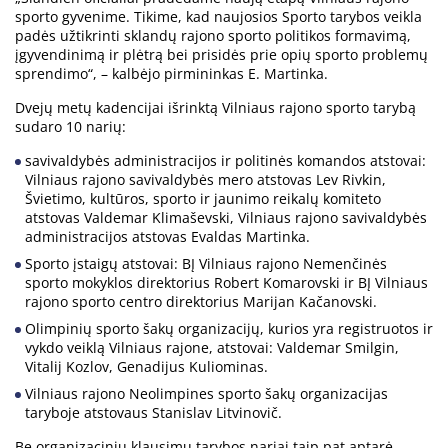
sporto gyvenime. Tikime, kad naujosios Sporto tarybos veikla
padės užtikrinti sklandų rajono sporto politikos formavimą,
įgyvendinimą ir plėtrą bei prisidės prie opių sporto problemų
sprendimo“, – kalbėjo pirmininkas E. Martinka.
Dvejų metų kadencijai išrinktą Vilniaus rajono sporto tarybą
sudaro 10 narių:
savivaldybės administracijos ir politinės komandos atstovai:
Vilniaus rajono savivaldybės mero atstovas Lev Rivkin,
Švietimo, kultūros, sporto ir jaunimo reikalų komiteto
atstovas Valdemar Klimaševski, Vilniaus rajono savivaldybės
administracijos atstovas Evaldas Martinka.
Sporto įstaigų atstovai: BĮ Vilniaus rajono Nemenčinės
sporto mokyklos direktorius Robert Komarovski ir BĮ Vilniaus
rajono sporto centro direktorius Marijan Kačanovski.
Olimpinių sporto šakų organizacijų, kurios yra registruotos ir
vykdo veiklą Vilniaus rajone, atstovai: Valdemar Smilgin,
Vitalij Kozlov, Genadijus Kuliominas.
Vilniaus rajono Neolimpines sporto šakų organizacijas
taryboje atstovaus Stanislav Litvinovič.
Be organizacinių klausimų tarybos nariai taip pat aptarė