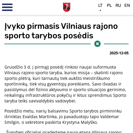
LT
PL
RU
EN
Įvyko pirmasis Vilniaus rajono
sporto tarybos posėdis
2025-12-05
Gruodžio 3 d. į pirmąjį posėdį rinkosi naujai suformuota
Vilniaus rajono sporto taryba, kurios misija – skatinti rajono
sporto plėtrą, kuri tarnautų tiek aukšto meistriškumo
sportininkų, tiek visų gyventojų poreikiams. Savo išvadas ir
pasiūlymus dėl fizinio aktyvumo ir sporto situacijos gerinimo,
reikalingų infrastruktūros pokyčių ir kitus sprendimus Sporto
taryba teiks savivaldybės vadovybei.
Posėdžio metu, narių balsavimu Sporto tarybos pirmininku
išrinktas Evaldas Martinka, jo pavaduotoju tapo Valdemar
Smilgin, o sekretore paskirta Krystyna Malyško.
„Šiandien oficialiai pradedame naują etapą Vilniaus rajono