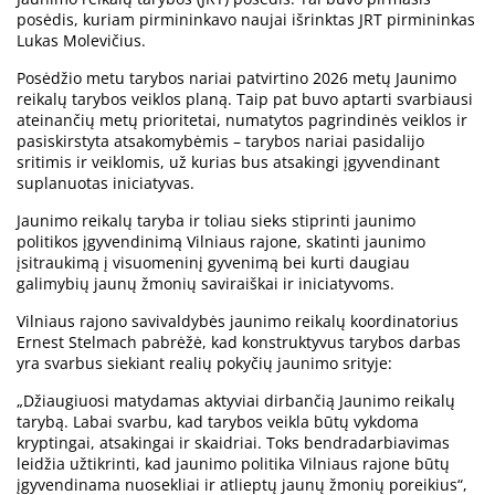
posėdis, kuriam pirmininkavo naujai išrinktas JRT pirmininkas
Lukas Molevičius.
Posėdžio metu tarybos nariai patvirtino 2026 metų Jaunimo
reikalų tarybos veiklos planą. Taip pat buvo aptarti svarbiausi
ateinančių metų prioritetai, numatytos pagrindinės veiklos ir
pasiskirstyta atsakomybėmis – tarybos nariai pasidalijo
sritimis ir veiklomis, už kurias bus atsakingi įgyvendinant
suplanuotas iniciatyvas.
Jaunimo reikalų taryba ir toliau sieks stiprinti jaunimo
politikos įgyvendinimą Vilniaus rajone, skatinti jaunimo
įsitraukimą į visuomeninį gyvenimą bei kurti daugiau
galimybių jaunų žmonių saviraiškai ir iniciatyvoms.
Vilniaus rajono savivaldybės jaunimo reikalų koordinatorius
Ernest Stelmach pabrėžė, kad konstruktyvus tarybos darbas
yra svarbus siekiant realių pokyčių jaunimo srityje:
„Džiaugiuosi matydamas aktyviai dirbančią Jaunimo reikalų
tarybą. Labai svarbu, kad tarybos veikla būtų vykdoma
kryptingai, atsakingai ir skaidriai. Toks bendradarbiavimas
leidžia užtikrinti, kad jaunimo politika Vilniaus rajone būtų
įgyvendinama nuosekliai ir atlieptų jaunų žmonių poreikius“,