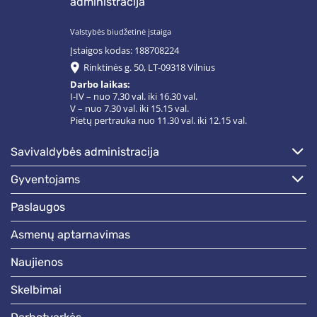
administracija
Valstybės biudžetinė įstaiga
Įstaigos kodas: 188708224
Rinktinės g. 50, LT-09318 Vilnius
Darbo laikas:
I-IV – nuo 7.30 val. iki 16.30 val.
V – nuo 7.30 val. iki 15.15 val.
Pietų pertrauka nuo 11.30 val. iki 12.15 val.
savivaldybės administracija
gyventojams
paslaugos
asmenų aptarnavimas
naujienos
skelbimai