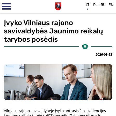
LT
PL
RU
EN
Įvyko Vilniaus rajono
savivaldybės Jaunimo reikalų
tarybos posėdis
2026-03-13
Vilniaus rajono savivaldybėje įvyko antrasis šios kadencijos
Jaunimo reikalų tarybos (JRT) posėdis. Tai buvo pirmasis