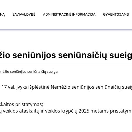
ONĄ
SAVIVALDYBĖ
ADMINISTRACINĖ INFORMACIJA
GYVENTOJAMS
žio seniūnijos seniūnaičių suei
emėžio seniūnijos seniūnaičių sueiga
 17 val. įvyks išplėstinė Nemėžio seniūnijos seniūnaičių suei
skaitos pristatymas;
 veiklos ataskaitų ir veiklos krypčių 2025 metams pristatym