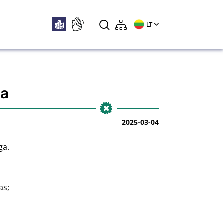
LT
ga
2025-03-04
ga.
as;