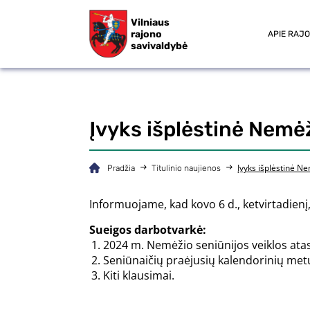
Vilniaus
rajono
APIE RAJ
savivaldybė
Įvyks išplėstinė Nemė
Įvyks išplėstinė N
Pradžia
Titulinio naujienos
Informuojame, kad kovo 6 d., ketvirtadienį,
Sueigos darbotvarkė:
2024 m. Nemėžio seniūnijos veiklos ata
Seniūnaičių praėjusių kalendorinių metų
Kiti klausimai.