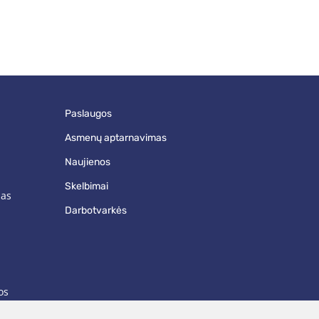
paslaugos
asmenų aptarnavimas
naujienos
skelbimai
mas
darbotvarkės
os