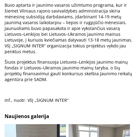
Buvo aptarta ir jaunimo vasaros užimtumo programa, kur ir
šiemet Vilniaus rajono savivaldybės administracija skiria
mėnesinę subsidiją darbdaviams, įdarbinant 14-19 metų
jaunimą vasaros laikotarpiu – liepos ir rugpjūčio mėnesiais.
Jaunuoliams buvo papasakota ir apie vykstančius vasarą
Lietuvos–Lenkijos bei Lietuvos–Ukrainos jaunimo mainus
Lietuvoje, į kuriuos kviečiamas dalyvauti 13-18 metų jaunimas.
VšĮ „SIGNUM INTER“ organizacija tokius projektus vykdo jau
penktus metus.
Šiuos projektus finansuoja Lietuvos–Lenkijos jaunimo mainų
fondas ir Lietuvos–Ukrainos jaunimo mainų taryba, o šių
projektų finansavimui gauti konkursus skelbia Jaunimo reikalų
agentūra prie SADM.
Inf., nuotr. VšĮ „SIGNUM INTER“
Naujienos galerija