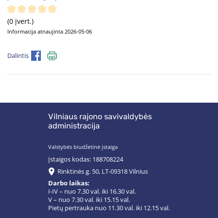
(0 įvert.)
Informacija atnaujinta 2026-05-06
Dalintis
Vilniaus rajono savivaldybės
administracija
Valstybės biudžetinė įstaiga
Įstaigos kodas: 188708224
Rinktinės g. 50, LT-09318 Vilnius
Darbo laikas:
I-IV – nuo 7.30 val. iki 16.30 val.
V – nuo 7.30 val. iki 15.15 val.
Pietų pertrauka nuo 11.30 val. iki 12.15 val.