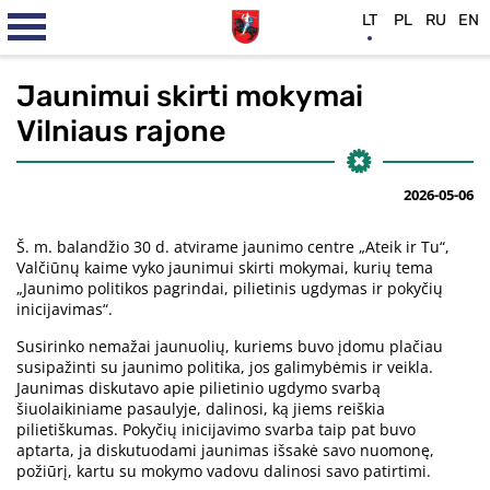
LT
PL
RU
EN
Jaunimui skirti mokymai
Vilniaus rajone
2026-05-06
Š. m. balandžio 30 d. atvirame jaunimo centre „Ateik ir Tu“,
Valčiūnų kaime vyko jaunimui skirti mokymai, kurių tema
„Jaunimo politikos pagrindai, pilietinis ugdymas ir pokyčių
inicijavimas“.
Susirinko nemažai jaunuolių, kuriems buvo įdomu plačiau
susipažinti su jaunimo politika, jos galimybėmis ir veikla.
Jaunimas diskutavo apie pilietinio ugdymo svarbą
šiuolaikiniame pasaulyje, dalinosi, ką jiems reiškia
pilietiškumas. Pokyčių inicijavimo svarba taip pat buvo
aptarta, ja diskutuodami jaunimas išsakė savo nuomonę,
požiūrį, kartu su mokymo vadovu dalinosi savo patirtimi.