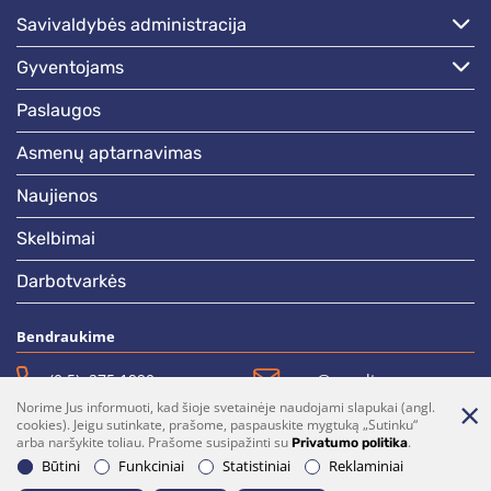
savivaldybės administracija
gyventojams
paslaugos
asmenų aptarnavimas
naujienos
skelbimai
darbotvarkės
Bendraukime
(0 5)  275 1990
vrsa@vrsa.lt
Norime Jus informuoti, kad šioje svetainėje naudojami slapukai (angl.
Facebook
Youtube
cookies). Jeigu sutinkate, prašome, paspauskite mygtuką „Sutinku“
arba naršykite toliau. Prašome susipažinti su
.
Privatumo politika
Prenumerata
Parašykite mums
Būtini
Funkciniai
Statistiniai
Reklaminiai