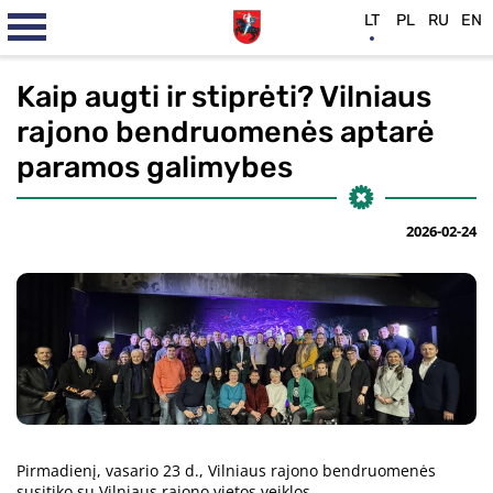
LT
PL
RU
EN
Kaip augti ir stiprėti? Vilniaus
rajono bendruomenės aptarė
paramos galimybes
2026-02-24
Pirmadienį, vasario 23 d., Vilniaus rajono bendruomenės
susitiko su Vilniaus rajono vietos veiklos