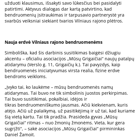
užduoti klausimus, išsakyti savo lūkesčius bei pasidalyti
patirtimi. Aktyvus dialogas dar kartą patvirtino, kad
bendruomenių įsitraukimas ir tarpusavio partnerystė yra
svarbūs veiksniai siekiant tvarios Vilniaus rajono plėtros.
Nauja erdvė Vil
niaus rajono bendruomenėms
Simboliška, kad šis darbinis susitikimas baigėsi džiugiu
akcentu – oficialiu asociacijos „Mūsų Grigaičiai“ naujų patalpų
atidarymu (Verslo g. 11, Grigaičių k.). Tai pavyzdys, kaip
bendruomenės iniciatyvumas virsta realia, fizine erdve
bendroms veikloms.
„Įvyko tai, ko laukėme – mūsų bendruomenės namų
atidarymas. Tai buvo ne tik simbolinis juostos perkirpimas.
Tai buvo susitikimai, pokalbiai, idėjos ir
tikras bendruomeniškumo jausmas. Ačiū kiekvienam, kuris
atėjo. Ačiū už palaikymą, už pasitikėjimą ir už tai, kad kuriame
šią vietą kartu. Tai tik pradžia. Prasideda gyvas „Mūsų
Grigaičiai“ ritmas – nuo žmonių žmonėms. Vieta, kur gera
sugrįžti“, – sakė asociacijos „Mūsų Grigaičiai“ pirmininkas
Daniel Žamoit.