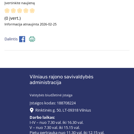
Įvertinkite naujieną
(0 įvert.)
Informacija atnaujinta 2026-02-25
Dalintis
Vilniaus rajono savivaldybės
administracija
Valstybės biudžetinė įstaiga
Įstaigos kodas: 188708224
Rinktinės g. 50, LT-09318 Vilnius
Darbo laikas:
I-IV – nuo 7.30 val. iki 16.30 val.
V – nuo 7.30 val. iki 15.15 val.
Pietų pertrauka nuo 11.30 val. iki 12.15 val.