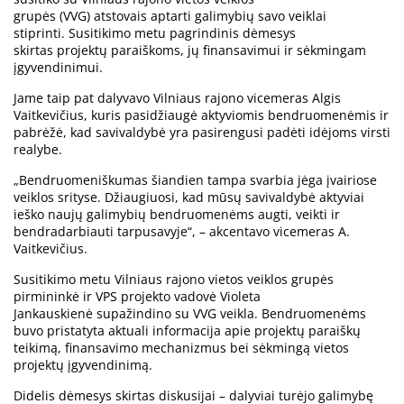
grupės (VVG) atstovais aptarti galimybių savo veiklai
stiprinti. Susitikimo metu pagrindinis dėmesys
skirtas projektų paraiškoms, jų finansavimui ir sėkmingam
įgyvendinimui.
Jame taip pat dalyvavo Vilniaus rajono vicemeras Algis
Vaitkevičius, kuris pasidžiaugė aktyviomis bendruomenėmis ir
pabrėžė, kad savivaldybė yra pasirengusi padėti idėjoms virsti
realybe.
„Bendruomeniškumas šiandien tampa svarbia jėga įvairiose
veiklos srityse. Džiaugiuosi, kad mūsų savivaldybė aktyviai
ieško naujų galimybių bendruomenėms augti, veikti ir
bendradarbiauti tarpusavyje“, – akcentavo vicemeras A.
Vaitkevičius.
Susitikimo metu Vilniaus rajono vietos veiklos grupės
pirmininkė ir VPS projekto vadovė Violeta
Jankauskienė supažindino su VVG veikla. Bendruomenėms
buvo pristatyta aktuali informacija apie projektų paraiškų
teikimą, finansavimo mechanizmus bei sėkmingą vietos
projektų įgyvendinimą.
Didelis dėmesys skirtas diskusijai – dalyviai turėjo galimybę