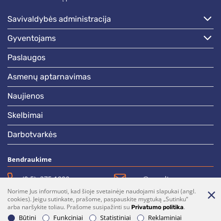
savivaldybės administracija
gyventojams
paslaugos
asmenų aptarnavimas
naujienos
skelbimai
darbotvarkės
Bendraukime
(0 5)  275 1990
vrsa@vrsa.lt
Norime Jus informuoti, kad šioje svetainėje naudojami slapukai (angl.
Facebook
Youtube
cookies). Jeigu sutinkate, prašome, paspauskite mygtuką „Sutinku“
arba naršykite toliau. Prašome susipažinti su
.
Privatumo politika
Prenumerata
Parašykite mums
Būtini
Funkciniai
Statistiniai
Reklaminiai