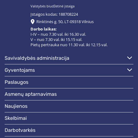
Valstybės biudžetinė įstaiga
Įstaigos kodas: 188708224
Rinktinės g. 50, LT-09318 Vilnius
Darbo laikas:
I-IV – nuo 7.30 val. iki 16.30 val.
V – nuo 7.30 val. iki 15.15 val.
Pietų pertrauka nuo 11.30 val. iki 12.15 val.
savivaldybės administracija
gyventojams
paslaugos
asmenų aptarnavimas
naujienos
skelbimai
darbotvarkės