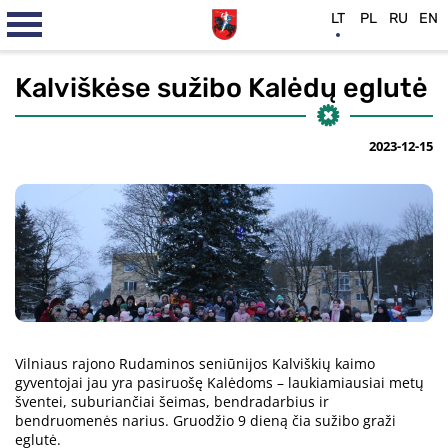
LT
PL
RU
EN
Kalviškėse sužibo Kalėdų eglutė
2023-12-15
Vilniaus rajono Rudaminos seniūnijos Kalviškių kaimo
gyventojai jau yra pasiruošę Kalėdoms – laukiamiausiai metų
šventei, suburiančiai šeimas, bendradarbius ir
bendruomenės narius. Gruodžio 9 dieną čia sužibo graži
eglutė.