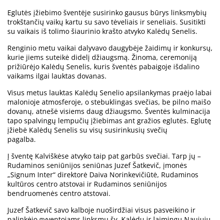
Eglutės įžiebimo šventėje susirinko gausus būrys linksmybių
trokštančių vaikų kartu su savo tėveliais ir seneliais. Susitikti
su vaikais iš tolimo šiaurinio krašto atvyko Kalėdų Senelis.
Renginio metu vaikai dalyvavo daugybėje žaidimų ir konkursų,
kurie jiems suteikė didelį džiaugsmą. Žinoma, ceremoniją
prižiūrėjo Kalėdų Senelis, kuris šventės pabaigoje išdalino
vaikams ilgai lauktas dovanas.
Visus metus lauktas Kalėdų Senelio apsilankymas praėjo labai
malonioje atmosferoje, o stebuklingas svečias, be pilno maišo
dovanų, atnešė visiems daug džiaugsmo. Šventės kulminacija
tapo spalvingų lempučių įžiebimas ant gražios eglutės. Eglutę
įžiebė Kalėdų Senelis su visų susirinkusių svečių
pagalba.
Į šventę Kalviškėse atvyko taip pat garbūs svečiai. Tarp jų –
Rudaminos seniūnijos seniūnas Juzef Šatkevič, įmonės
„Signum Inter“ direktorė Daiva Norinkevičiūtė, Rudaminos
kultūros centro atstovai ir Rudaminos seniūnijos
bendruomenės centro atstovai.
Juzef Šatkevič savo kalboje nuoširdžiai visus pasveikino ir
palinkėjo gyventojams linksmų šv. Kalėdų ir laimingų Naujųjų