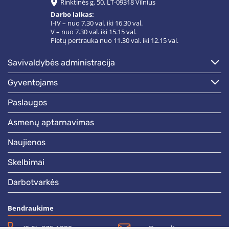
Rinktinės g. 50, LT-09318 Vilnius
Darbo laikas:
I-IV – nuo 7.30 val. iki 16.30 val.
V – nuo 7.30 val. iki 15.15 val.
Pietų pertrauka nuo 11.30 val. iki 12.15 val.
savivaldybės administracija
gyventojams
paslaugos
asmenų aptarnavimas
naujienos
skelbimai
darbotvarkės
Bendraukime
(0 5)  275 1990
vrsa@vrsa.lt