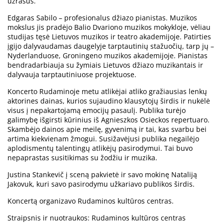
užrašus.
Edgaras Sabilo – profesionalus džiazo pianistas. Muzikos
mokslus jis pradėjo Balio Dvariono muzikos mokykloje, vėliau
studijas tęsė Lietuvos muzikos ir teatro akademijoje. Patirties
įgijo dalyvaudamas daugelyje tarptautinių stažuočių, tarp jų –
Nyderlanduose, Groningeno muzikos akademijoje. Pianistas
bendradarbiauja su žymiais Lietuvos džiazo muzikantais ir
dalyvauja tarptautiniuose projektuose.
Koncerto Rudaminoje metu atlikėjai atliko gražiausias lenkų
aktorines dainas, kurios sujaudino klausytojų širdis ir nukėlė
visus į nepakartojamą emocijų pasaulį. Publika turėjo
galimybę išgirsti kūrinius iš Agnieszkos Osieckos repertuaro.
Skambėjo dainos apie meilę, gyvenimą ir tai, kas svarbu bei
artima kiekvienam žmogui. Susižavėjusi publika negailėjo
aplodismentų talentingų atlikėjų pasirodymui. Tai buvo
nepaprastas susitikimas su žodžiu ir muzika.
Justina Stankevič į sceną pakvietė ir savo mokinę Nataliją
Jakovuk, kuri savo pasirodymu užkariavo publikos širdis.
Koncertą organizavo Rudaminos kultūros centras.
Straipsnis ir nuotraukos: Rudaminos kultūros centras