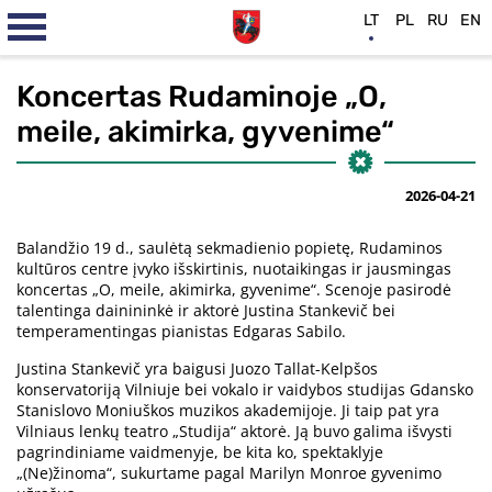
LT
PL
RU
EN
Koncertas Rudaminoje „O,
meile, akimirka, gyvenime“
2026-04-21
Balandžio 19 d., saulėtą sekmadienio popietę, Rudaminos
kultūros centre įvyko išskirtinis, nuotaikingas ir jausmingas
koncertas „O, meile, akimirka, gyvenime“. Scenoje pasirodė
talentinga dainininkė ir aktorė Justina Stankevič bei
temperamentingas pianistas Edgaras Sabilo.
Justina Stankevič yra baigusi Juozo Tallat-Kelpšos
konservatoriją Vilniuje bei vokalo ir vaidybos studijas Gdansko
Stanislovo Moniuškos muzikos akademijoje. Ji taip pat yra
Vilniaus lenkų teatro „Studija“ aktorė. Ją buvo galima išvysti
pagrindiniame vaidmenyje, be kita ko, spektaklyje
„(Ne)žinoma“, sukurtame pagal Marilyn Monroe gyvenimo