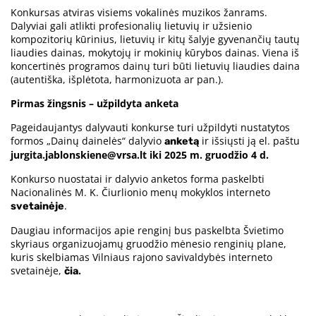
Konkursas atviras visiems vokalinės muzikos žanrams.
Dalyviai gali atlikti profesionalių lietuvių ir užsienio
kompozitorių kūrinius, lietuvių ir kitų šalyje gyvenančių tautų
liaudies dainas, mokytojų ir mokinių kūrybos dainas. Viena iš
koncertinės programos dainų turi būti lietuvių liaudies daina
(autentiška, išplėtota, harmonizuota ar pan.).
Pirmas žingsnis – užpildyta anketa
Pageidaujantys dalyvauti konkurse turi užpildyti nustatytos
formos „Dainų dainelės“ dalyvio
ir išsiųsti ją el. paštu
anketą
jurgita.jablonskiene@vrsa.lt iki 2025 m. gruodžio 4 d.
Konkurso nuostatai ir dalyvio anketos forma paskelbti
Nacionalinės M. K. Čiurlionio menų mokyklos interneto
.
svetainėje
Daugiau informacijos apie renginį bus paskelbta Švietimo
skyriaus organizuojamų gruodžio mėnesio renginių plane,
kuris skelbiamas Vilniaus rajono savivaldybės interneto
svetainėje,
.
čia