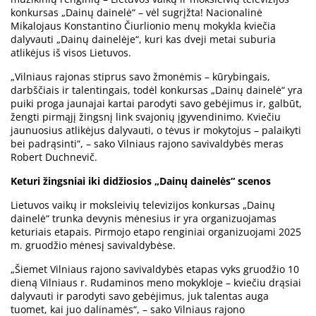
konkursas „Dainų dainelė“ – vėl sugrįžta! Nacionalinė
Mikalojaus Konstantino Čiurlionio menų mokykla kviečia
dalyvauti „Dainų dainelėje“, kuri kas dveji metai suburia
atlikėjus iš visos Lietuvos.
„Vilniaus rajonas stiprus savo žmonėmis – kūrybingais,
darbščiais ir talentingais, todėl konkursas „Dainų dainelė“ yra
puiki proga jaunajai kartai parodyti savo gebėjimus ir, galbūt,
žengti pirmąjį žingsnį link svajonių įgyvendinimo. Kviečiu
jaunuosius atlikėjus dalyvauti, o tėvus ir mokytojus – palaikyti
bei padrąsinti“, – sako Vilniaus rajono savivaldybės meras
Robert Duchnevič.
Keturi žingsniai iki didžiosios „Dainų dainelės“ scenos
Lietuvos vaikų ir moksleivių televizijos konkursas „Dainų
dainelė“ trunka devynis mėnesius ir yra organizuojamas
keturiais etapais. Pirmojo etapo renginiai organizuojami 2025
m. gruodžio mėnesį savivaldybėse.
„Šiemet Vilniaus rajono savivaldybės etapas vyks gruodžio 10
dieną Vilniaus r. Rudaminos meno mokykloje – kviečiu drąsiai
dalyvauti ir parodyti savo gebėjimus, juk talentas auga
tuomet, kai juo dalinamės“, – sako Vilniaus rajono