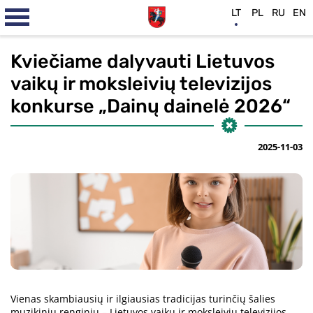
LT
PL
RU
EN
Kviečiame dalyvauti Lietuvos
vaikų ir moksleivių televizijos
konkurse „Dainų dainelė 2026“
2025-11-03
Vienas skambiausių ir ilgiausias tradicijas turinčių šalies
muzikinių renginių – Lietuvos vaikų ir moksleivių televizijos