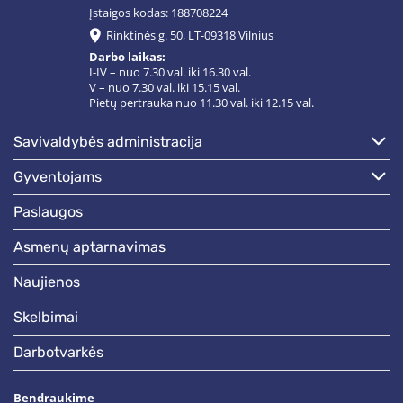
Įstaigos kodas: 188708224
Rinktinės g. 50, LT-09318 Vilnius
Darbo laikas:
I-IV – nuo 7.30 val. iki 16.30 val.
V – nuo 7.30 val. iki 15.15 val.
Pietų pertrauka nuo 11.30 val. iki 12.15 val.
savivaldybės administracija
gyventojams
paslaugos
asmenų aptarnavimas
naujienos
skelbimai
darbotvarkės
Bendraukime