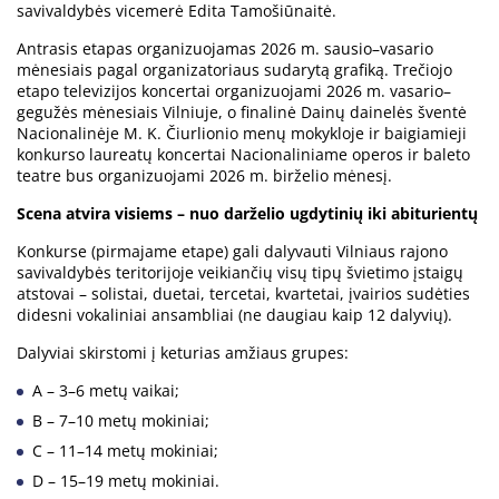
savivaldybės vicemerė Edita Tamošiūnaitė.
Antrasis etapas organizuojamas 2026 m. sausio–vasario
mėnesiais pagal organizatoriaus sudarytą grafiką. Trečiojo
etapo televizijos koncertai organizuojami 2026 m. vasario–
gegužės mėnesiais Vilniuje, o finalinė Dainų dainelės šventė
Nacionalinėje M. K. Čiurlionio menų mokykloje ir baigiamieji
konkurso laureatų koncertai Nacionaliniame operos ir baleto
teatre bus organizuojami 2026 m. birželio mėnesį.
Scena atvira visiems – nuo darželio ugdytinių iki abiturientų
Konkurse (pirmajame etape) gali dalyvauti Vilniaus rajono
savivaldybės teritorijoje veikiančių visų tipų švietimo įstaigų
atstovai – solistai, duetai, tercetai, kvartetai, įvairios sudėties
didesni vokaliniai ansambliai (ne daugiau kaip 12 dalyvių).
Dalyviai skirstomi į keturias amžiaus grupes:
A – 3–6 metų vaikai;
B – 7–10 metų mokiniai;
C – 11–14 metų mokiniai;
D – 15–19 metų mokiniai.