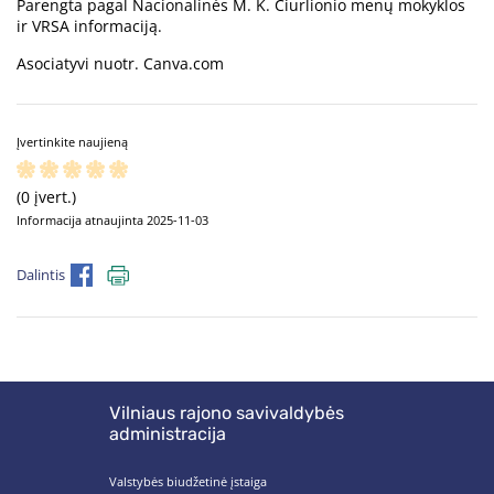
Parengta pagal Nacionalinės M. K. Čiurlionio menų mokyklos
ir VRSA informaciją.
Asociatyvi nuotr. Canva.com
Įvertinkite naujieną
(0 įvert.)
Informacija atnaujinta 2025-11-03
Dalintis
Vilniaus rajono savivaldybės
administracija
Valstybės biudžetinė įstaiga