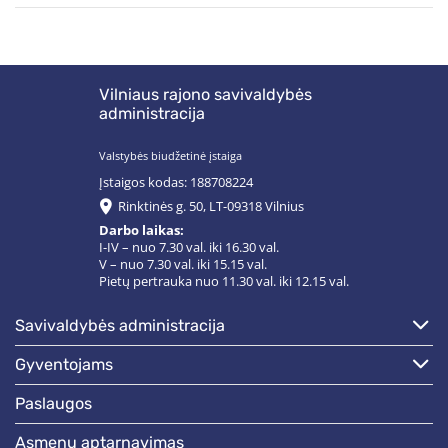
Vilniaus rajono savivaldybės
administracija
Valstybės biudžetinė įstaiga
Įstaigos kodas: 188708224
Rinktinės g. 50, LT-09318 Vilnius
Darbo laikas:
I-IV – nuo 7.30 val. iki 16.30 val.
V – nuo 7.30 val. iki 15.15 val.
Pietų pertrauka nuo 11.30 val. iki 12.15 val.
savivaldybės administracija
gyventojams
paslaugos
asmenų aptarnavimas