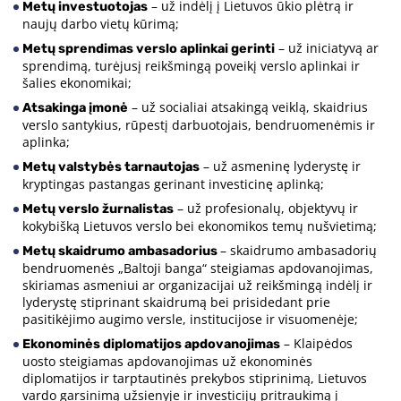
– už indėlį į Lietuvos ūkio plėtrą ir
Metų investuotojas
naujų darbo vietų kūrimą;
– už iniciatyvą ar
Metų sprendimas verslo aplinkai gerinti
sprendimą, turėjusį reikšmingą poveikį verslo aplinkai ir
šalies ekonomikai;
– už socialiai atsakingą veiklą, skaidrius
Atsakinga įmonė
verslo santykius, rūpestį darbuotojais, bendruomenėmis ir
aplinka;
– už asmeninę lyderystę ir
Metų valstybės tarnautojas
kryptingas pastangas gerinant investicinę aplinką;
– už profesionalų, objektyvų ir
Metų verslo žurnalistas
kokybišką Lietuvos verslo bei ekonomikos temų nušvietimą;
– skaidrumo ambasadorių
Metų skaidrumo ambasadorius
bendruomenės „Baltoji banga“ steigiamas apdovanojimas,
skiriamas asmeniui ar organizacijai už reikšmingą indėlį ir
lyderystę stiprinant skaidrumą bei prisidedant prie
pasitikėjimo augimo versle, institucijose ir visuomenėje;
– Klaipėdos
Ekonominės diplomatijos apdovanojimas
uosto steigiamas apdovanojimas už ekonominės
diplomatijos ir tarptautinės prekybos stiprinimą, Lietuvos
vardo garsinimą užsienyje ir investicijų pritraukimą į