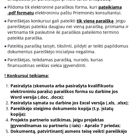
Pildoma tik elektroninė paraiškos forma, kuri
pateikiama
.pdf formatu
elektroniniu paštu Priemonės konsultantui.
Pareiškėjas konkursui gali pateikti
tik vieną paraišką
. Jeigu
pareiškėjas pateikia daugiau nei vieną paraišką, priimama ir
vertinama tik paskutinė iki paraiškos pateikimo termino
pateikta paraiška.
Pateiktą paraišką taisyti, tikslinti, pildyti ar teikti papildomus
dokumentus pareiškėjo iniciatyva negalima.
Pareiškėjas, teikdamas paraišką, nurodo, kurias
finansuotinas veiklas siekia įgyvendinti.
! Konkursui teikiama:
Pasirašyta (skenuota arba pasirašyta kvalifikuotu
elektroniniu parašu) paraiškos forma su darbine jos
Word versija (.doc, .docx);
Pasirašyta sąmata su darbine jos Excel versija (.xls, .xlsx);
Pareiškėjo steigimo dokumento kopija (t.y. įstatų
kopija);
Projekto partnerio sutikimas, jeigu projektas
įgyvendinamas su partneriu (-iais) - Aprašo 7 priedas;
Dokumentą, patvirtinantį asmens teisę veikti pareiškėjo