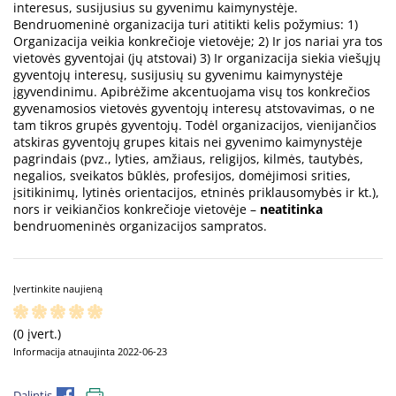
interesus, susijusius su gyvenimu kaimynystėje.
Bendruomeninė organizacija turi atitikti kelis požymius: 1)
Organizacija veikia konkrečioje vietovėje; 2) Ir jos nariai yra tos
vietovės gyventojai (jų atstovai) 3) Ir organizacija siekia viešųjų
gyventojų interesų, susijusių su gyvenimu kaimynystėje
įgyvendinimu. Apibrėžime akcentuojama visų tos konkrečios
gyvenamosios vietovės gyventojų interesų atstovavimas, o ne
tam tikros grupės gyventojų. Todėl organizacijos, vienijančios
atskiras gyventojų grupes kitais nei gyvenimo kaimynystėje
pagrindais (pvz., lyties, amžiaus, religijos, kilmės, tautybės,
negalios, sveikatos būklės, profesijos, domėjimosi srities,
įsitikinimų, lytinės orientacijos, etninės priklausomybės ir kt.),
nors ir veikiančios konkrečioje vietovėje –
neatitinka
bendruomeninės organizacijos sampratos.
Įvertinkite naujieną
(0 įvert.)
Informacija atnaujinta 2022-06-23
Dalintis