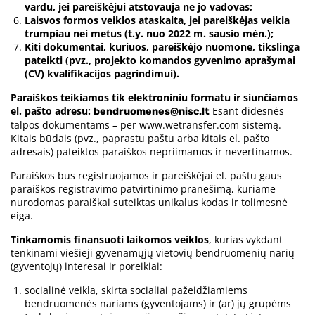
vardu, jei pareiškėjui atstovauja ne jo vadovas;
Laisvos formos veiklos ataskaita, jei pareiškėjas veikia
trumpiau nei metus (t.y. nuo 2022 m. sausio mėn.);
Kiti dokumentai, kuriuos, pareiškėjo nuomone, tikslinga
pateikti (pvz., projekto komandos gyvenimo aprašymai
(CV) kvalifikacijos pagrindimui).
Paraiškos teikiamos tik elektroniniu formatu ir siunčiamos
el. pašto adresu:
Esant didesnės
bendruomenes@nisc.lt
talpos dokumentams – per www.wetransfer.com sistemą.
Kitais būdais (pvz., paprastu paštu arba kitais el. pašto
adresais) pateiktos paraiškos nepriimamos ir nevertinamos.
Paraiškos bus registruojamos ir pareiškėjai el. paštu gaus
paraiškos registravimo patvirtinimo pranešimą, kuriame
nurodomas paraiškai suteiktas unikalus kodas ir tolimesnė
eiga.
Tinkamomis finansuoti laikomos veiklos
, kurias vykdant
tenkinami viešieji gyvenamųjų vietovių bendruomenių narių
(gyventojų) interesai ir poreikiai:
socialinė veikla, skirta socialiai pažeidžiamiems
bendruomenės nariams (gyventojams) ir (ar) jų grupėms