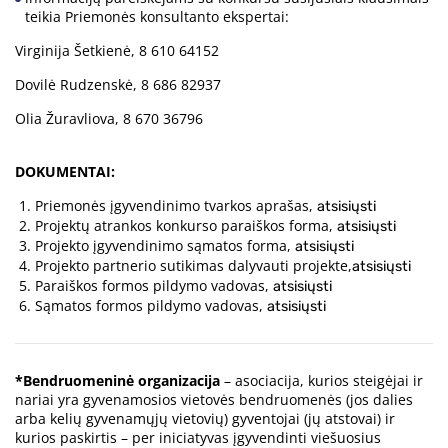
teikia Priemonės konsultanto ekspertai:
Virginija Šetkienė, 8 610 64152
Dovilė Rudzenskė, 8 686 82937
Olia Žuravliova, 8 670 36796
DOKUMENTAI:
Priemonės įgyvendinimo tvarkos aprašas,
atsisiųsti
Projektų atrankos konkurso paraiškos forma,
atsisiųsti
Projekto įgyvendinimo sąmatos forma,
atsisiųsti
Projekto partnerio sutikimas dalyvauti projekte,
atsisiųsti
Paraiškos formos pildymo vadovas,
atsisiųsti
Sąmatos formos pildymo vadovas,
atsisiųsti
*Bendruomeninė organizacija
– asociacija, kurios steigėjai ir
nariai yra gyvenamosios vietovės bendruomenės (jos dalies
arba kelių gyvenamųjų vietovių) gyventojai (jų atstovai) ir
kurios paskirtis – per iniciatyvas įgyvendinti viešuosius