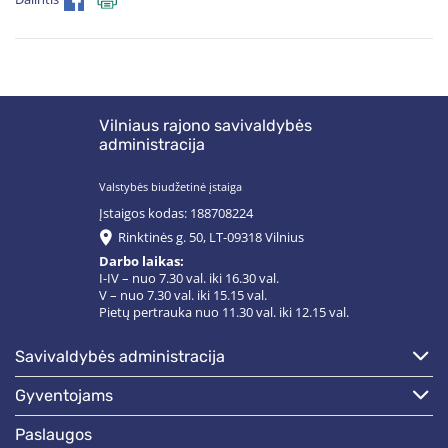
Vilniaus rajono savivaldybės
administracija
Valstybės biudžetinė įstaiga
Įstaigos kodas: 188708224
Rinktinės g. 50, LT-09318 Vilnius
Darbo laikas:
I-IV – nuo 7.30 val. iki 16.30 val.
V – nuo 7.30 val. iki 15.15 val.
Pietų pertrauka nuo 11.30 val. iki 12.15 val.
savivaldybės administracija
gyventojams
paslaugos