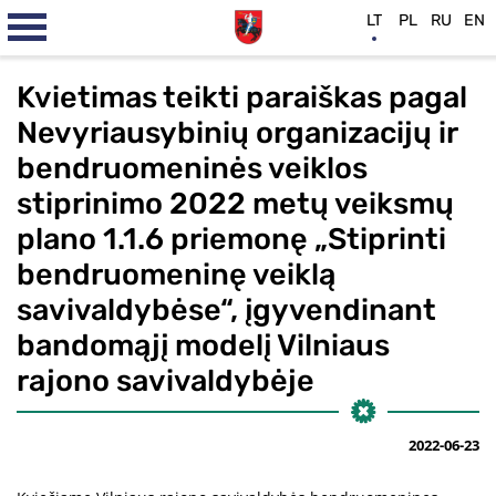
LT
PL
RU
EN
Kvietimas teikti paraiškas pagal
Nevyriausybinių organizacijų ir
bendruomeninės veiklos
stiprinimo 2022 metų veiksmų
plano 1.1.6 priemonę „Stiprinti
bendruomeninę veiklą
savivaldybėse“, įgyvendinant
bandomąjį modelį Vilniaus
rajono savivaldybėje
2022-06-23