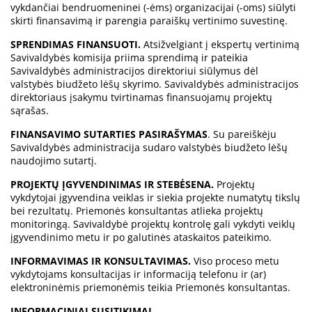
vykdančiai bendruomeninei (-ėms) organizacijai (‑oms) siūlyti
skirti finansavimą ir parengia paraiškų vertinimo suvestinę.
SPRENDIMAS FINANSUOTI.
Atsižvelgiant į ekspertų vertinimą
Savivaldybės komisija priima sprendimą ir pateikia
Savivaldybės administracijos direktoriui siūlymus dėl
valstybės biudžeto lėšų skyrimo. Savivaldybės administracijos
direktoriaus įsakymu tvirtinamas finansuojamų projektų
sąrašas.
FINANSAVIMO SUTARTIES PASIRAŠYMAS
. Su pareiškėju
Savivaldybės administracija sudaro valstybės biudžeto lėšų
naudojimo sutartį.
PROJEKTŲ ĮGYVENDINIMAS IR STEBĖSENA.
Projektų
vykdytojai įgyvendina veiklas ir siekia projekte numatytų tikslų
bei rezultatų. Priemonės konsultantas atlieka projektų
monitoringą. Savivaldybė projektų kontrolę gali vykdyti veiklų
įgyvendinimo metu ir po galutinės ataskaitos pateikimo.
INFORMAVIMAS IR KONSULTAVIMAS.
Viso proceso metu
vykdytojams konsultacijas ir informaciją telefonu ir (ar)
elektroninėmis priemonėmis teikia Priemonės konsultantas.
INFORMACINIAI SUSITIKIMAI