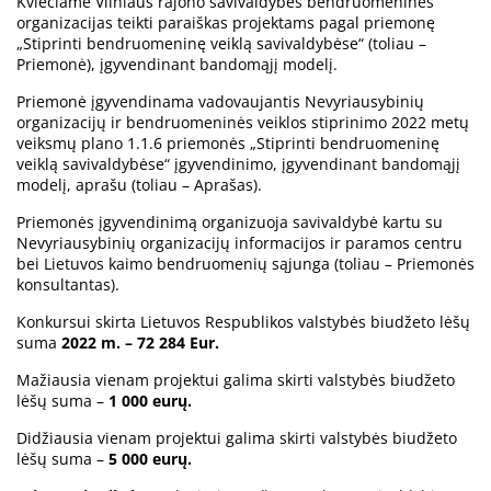
Kviečiame Vilniaus rajono savivaldybės bendruomenines
organizacijas teikti paraiškas projektams pagal priemonę
„Stiprinti bendruomeninę veiklą savivaldybėse“ (toliau –
Priemonė), įgyvendinant bandomąjį modelį.
Priemonė įgyvendinama vadovaujantis Nevyriausybinių
organizacijų ir bendruomeninės veiklos stiprinimo 2022 metų
veiksmų plano 1.1.6 priemonės „Stiprinti bendruomeninę
veiklą savivaldybėse“ įgyvendinimo, įgyvendinant bandomąjį
modelį, aprašu (toliau – Aprašas).
Priemonės įgyvendinimą organizuoja savivaldybė kartu su
Nevyriausybinių organizacijų informacijos ir paramos centru
bei Lietuvos kaimo bendruomenių sąjunga (toliau – Priemonės
konsultantas).
Konkursui skirta Lietuvos Respublikos valstybės biudžeto lėšų
suma
2022 m. –
72 284 Eur.
Mažiausia vienam projektui galima skirti valstybės biudžeto
lėšų suma –
1 000 eurų.
Didžiausia vienam projektui galima skirti valstybės biudžeto
lėšų suma –
5 000 eurų.