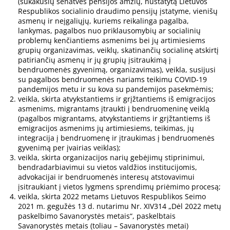
(sukakusių senatvės pensijos amžių, nustatytą Lietuvos
Respublikos socialinio draudimo pensijų įstatyme, vienišų
asmenų ir neįgaliųjų, kuriems reikalinga pagalba,
lankymas, pagalbos nuo priklausomybių ar socialinių
problemų kenčiantiems asmenims bei jų artimiesiems
grupių organizavimas, veiklų, skatinančių socialinę atskirtį
patiriančių asmenų ir jų grupių įsitraukimą į
bendruomenės gyvenimą, organizavimas), veikla, susijusi
su pagalbos bendruomenės nariams teikimu COVID-19
pandemijos metu ir su kova su pandemijos pasekmėmis;
veikla, skirta atvykstantiems ir grįžtantiems iš emigracijos
asmenims, migrantams įtraukti į bendruomeninę veiklą
(pagalbos migrantams, atvykstantiems ir grįžtantiems iš
emigracijos asmenims jų artimiesiems, teikimas, jų
integracija į bendruomenę ir įtraukimas į bendruomenės
gyvenimą per įvairias veiklas);
veikla, skirta organizacijos narių gebėjimų stiprinimui,
bendradarbiavimui su vietos valdžios institucijomis,
advokacijai ir bendruomenės interesų atstovavimui
įsitraukiant į vietos lygmens sprendimų priėmimo procesą;
veikla, skirta 2022 metams Lietuvos Respublikos Seimo
2021 m. gegužės 13 d. nutarimu Nr. XIV314 „Dėl 2022 metų
paskelbimo Savanorystės metais“, paskelbtais
Savanorystės metais (toliau – Savanorystės metai)