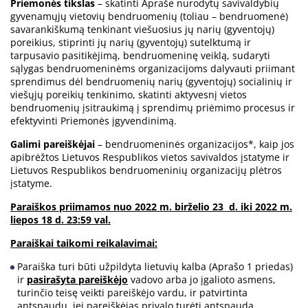
Priemonės tikslas
– skatinti Apraše nurodytų savivaldybių
gyvenamųjų vietovių bendruomenių (toliau – bendruomenė)
savarankiškumą tenkinant viešuosius jų narių (gyventojų)
poreikius, stiprinti jų narių (gyventojų) sutelktumą ir
tarpusavio pasitikėjimą, bendruomeninę veiklą, sudaryti
sąlygas bendruomeninėms organizacijoms dalyvauti priimant
sprendimus dėl bendruomenių narių (gyventojų) socialinių ir
viešųjų poreikių tenkinimo, skatinti aktyvesnį vietos
bendruomenių įsitraukimą į sprendimų priėmimo procesus ir
efektyvinti Priemonės įgyvendinimą.
Galimi pareiškėjai
– bendruomeninės organizacijos*, kaip jos
apibrėžtos Lietuvos Respublikos vietos savivaldos įstatyme ir
Lietuvos Respublikos bendruomeninių organizacijų plėtros
įstatyme.
Paraiškos priimamos nuo 2022 m. birželio 23 d. iki 2022 m.
liepos 18 d. 23:59 val.
Paraiškai taikomi reikalavimai:
Paraiška turi būti užpildyta lietuvių kalba (Aprašo 1 priedas)
ir
pasirašyta pareiškėjo
vadovo arba jo įgalioto asmens,
turinčio teisę veikti pareiškėjo vardu, ir patvirtinta
antspaudu, jei pareiškėjas privalo turėti antspaudą.