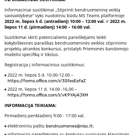
Informaciniai susitikimai „Stiprinti bendruomeninę veiklą
savivaldybėse“ vyks nuotoliniu būdu MS Teams platformoje
2022 m. liepos 5 d.
(antradienį) 10:00 – 12:00 val.
ir
2022 m.
liepos 11 d. (pirmadienį) 14:00 – 16:00 val.
Susitikimai skirti potencialiems pareiškėjams teikti
kokybiškesnes paraiškas bendruomeninės veiklos stiprinimo
projektų atrankos konkursui, pristatyti Priemonės bandomojo
modelio specifiką ir tikslus.
Registracija į informacinius susitikimus:
2022 m. liepos 5 d. 10.00-12.00 –
https://forms.office.com/r/3SfesEefaZ
2022 m. liepos 11 d. 14.00 -16.00 –
https://forms.office.com/r/vK9YAj4JXM
INFORMACIJA TEIKIAMA:
Pirmadienį-penktadienį 9:00 - 17:00 val.
elektroniniu paštu
bendruomenes@nisc.lt;
informaciją pareiškėjams su konkursu susijusiais klausimais