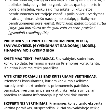
aplinkos kokybei gerinti, organizavimas (parkų, sporto ir
poilsio aikštelių, vaikų žaidimų aikštelių, kitų vietos
bendruomenės teritorijoje esančių poilsio vietų tvarkymas
ir atnaujinimas, viešo naudojimo patalpų pritaikymas
bendruomenės poreikiams).
Ilgalaikiam materialiajam turtui
įsigyti gali būti skirta ne daugiau kaip 20 proc. projektui
įgyvendinti reikalingų lėšų.
PRIEMONĖS „STIPRINTI BENDRUOMENINĘ VEIKLĄ
SAVIVALDYBĖSE, ĮGYVENDINANT BANDOMĄJĮ MODELĮ,
FINANSAVIMO SKYRIMO EIGA
KVIETIMAS TEIKTI PARAIŠKAS.
Savivaldybė, suderinus
konkurso datą, terminus ir eigą su Priemonės konsultantu,
išplatina kvietimą teikti paraiškas.
ATITIKTIES FORMALIESIEMS KRITERIJAMS VERTINIMAS.
Priemonės konsultantas, kuriam konkurso skelbime
nurodytomis elektroninėmis priemonėmis pateiktos
paraiškos, įvertina, ar paraiška atitinka reikalavimus, ar
pateikta reikiama informacija ir prašomi dokumentai.
EKSPERTINIS VERTINIMAS.
Priemonės konsultanto ekspertai
vertina paraiškas, nusprendžia, kuriai savivaldybėje veiklą