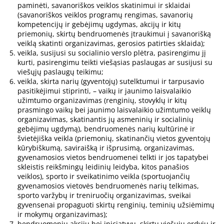
paminėti, savanoriškos veiklos skatinimui ir sklaidai
(savanoriškos veiklos programų rengimas, savanorių
kompetencijų ir gebėjimų ugdymas, akcijų ir kitų
priemonių, skirtų bendruomenės įtraukimui į savanorišką
veiklą skatinti organizavimas, gerosios patirties sklaida);
veikla, susijusi su socialinio verslo plėtra, pasirengimu jį
kurti, pasirengimu teikti viešąsias paslaugas ar susijusi su
viešųjų paslaugų teikimu;
veikla, skirta narių (gyventojų) sutelktumui ir tarpusavio
pasitikėjimui stiprinti, – vaikų ir jaunimo laisvalaikio
užimtumo organizavimas (renginių, stovyklų ir kitų
prasmingo vaikų bei jaunimo laisvalaikio užimtumo veiklų
organizavimas, skatinantis jų asmeninių ir socialinių
gebėjimų ugdymą), bendruomenės narių kultūrinė ir
švietėjiška veikla (priemonių, skatinančių vietos gyventojų
kūrybiškumą, saviraišką ir išprusimą, organizavimas,
gyvenamosios vietos bendruomenei telkti ir jos tapatybei
skleistis reikšmingų leidinių leidyba, kitos panašios
veiklos), sporto ir sveikatinimo veikla (sportuojančių
gyvenamosios vietovės bendruomenės narių telkimas,
sporto varžybų ir treniruočių organizavimas, sveikai
gyvensenai propaguoti skirtų renginių, teminių užsiėmimų
ir mokymų organizavimas);
bendruomenių akcijų bei iniciatyvų, skirtų viešųjų erdvių ir