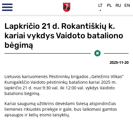
LT
PL
RU
EN
Lapkričio 21 d. Rokantiškių k.
kariai vykdys Vaidoto bataliono
bėgimą
2025-11-20
Lietuvos kariuomenės Pėstininkų brigados „Geležinis Vilkas“
Kunigaikščio Vaidoto pėstininkų bataliono kariai 2025 m.
lapkričio 21 d. nuo 9:30 val. iki 12:00 val. vykdys Vaidoto
bataliono bėgimą.
Kariai saugumą užtikrins dėvėdami šviesą atspindinčias
liemenes rikiuotės priekyje ir gale, bus laikomasi gamtos
apsaugos ir kelių eismo taisyklių.