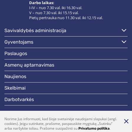
Darbo laikas:
I-IV – nuo 7.30 val. iki 16.30 val.
V – nuo 7.30 val. iki 15.15 val.
Pietų pertrauka nuo 11.30 val. iki 12.15 val.
savivaldybės administracija
gyventojams
paslaugos
asmenų aptarnavimas
naujienos
skelbimai
darbotvarkės
Bendraukime
Norime Jus informuoti, kad šioje svetainėje naudojami slapukai (angl.
cookies). Jeigu sutinkate, prašome, paspauskite mygtuką „Sutinku“
(0 5)  275 1990
vrsa@vrsa.lt
arba naršykite toliau. Prašome susipažinti su
.
Privatumo politika