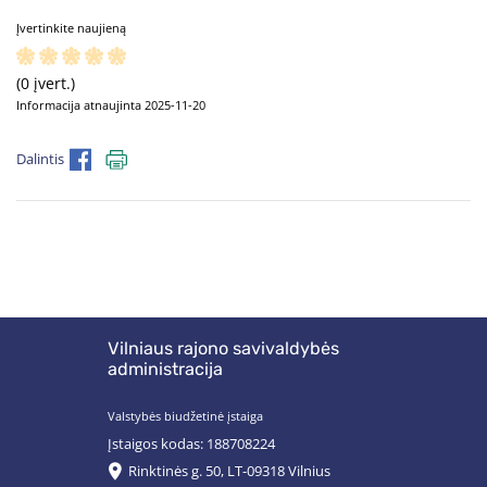
Įvertinkite naujieną
(0 įvert.)
Informacija atnaujinta 2025-11-20
Dalintis
Vilniaus rajono savivaldybės
administracija
Valstybės biudžetinė įstaiga
Įstaigos kodas: 188708224
Rinktinės g. 50, LT-09318 Vilnius