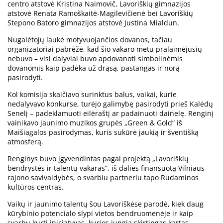
centro atstovė Kristina Naimovič, Lavoriškių gimnazijos
atstovė Renata Ramoškaitė-Magilevičienė bei Lavoriškių
Stepono Batoro gimnazijos atstovė Justina Mialdun.
Nugalėtojų laukė motyvuojančios dovanos, tačiau
organizatoriai pabrėžė, kad šio vakaro metu pralaimėjusių
nebuvo – visi dalyviai buvo apdovanoti simbolinėmis
dovanomis kaip padėka už drąsą, pastangas ir norą
pasirodyti.
Kol komisija skaičiavo surinktus balus, vaikai, kurie
nedalyvavo konkurse, turėjo galimybę pasirodyti prieš Kalėdų
Senelį – padeklamuoti eilėraštį ar padainuoti dainelę. Renginį
vainikavo jaunimo muzikos grupės „Green & Gold“ iš
Maišiagalos pasirodymas, kuris sukūrė jaukią ir šventišką
atmosferą.
Renginys buvo įgyvendintas pagal projektą „Lavoriškių
bendrystės ir talentų vakaras“, iš dalies finansuotą Vilniaus
rajono savivaldybės, o svarbiu partneriu tapo Rudaminos
kultūros centras.
Vaikų ir jaunimo talentų šou Lavoriškėse parodė, kiek daug
kūrybinio potencialo slypi vietos bendruomenėje ir kaip
svarbu kurti iniciatyvas, kurios jungia skirtingas kartas,