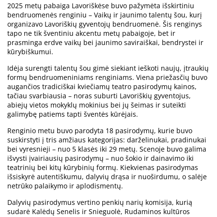
2025 metų pabaiga Lavoriškėse buvo pažymėta išskirtiniu
bendruomenės renginiu – Vaikų ir jaunimo talentų šou, kurį
organizavo Lavoriškių gyventojų bendruomenė. Šis renginys
tapo ne tik šventiniu akcentu metų pabaigoje, bet ir
prasminga erdve vaikų bei jaunimo saviraiškai, bendrystei ir
kūrybiškumui.
Idėja surengti talentų šou gimė siekiant ieškoti naujų, įtraukių
formų bendruomeniniams renginiams. Viena priežasčių buvo
augančios tradiciškai kviečiamų teatro pasirodymų kainos,
tačiau svarbiausia – noras suburti Lavoriškių gyventojus,
abiejų vietos mokyklų mokinius bei jų šeimas ir suteikti
galimybę patiems tapti šventės kūrėjais.
Renginio metu buvo parodyta 18 pasirodymų, kurie buvo
suskirstyti į tris amžiaus kategorijas: darželinukai, pradinukai
bei vyresnieji – nuo 5 klasės iki 29 metų. Scenoje buvo galima
išvysti įvairiausių pasirodymų – nuo šokio ir dainavimo iki
teatrinių bei kitų kūrybinių formų. Kiekvienas pasirodymas
išsiskyrė autentiškumu, dalyvių drąsa ir nuoširdumu, o salėje
netrūko palaikymo ir aplodismentų.
Dalyvių pasirodymus vertino penkių narių komisija, kurią
sudarė Kalėdų Senelis ir Snieguolė, Rudaminos kultūros