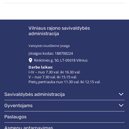
Vilniaus rajono savivaldybės
administracija
Valstybės biudžetinė įstaiga
Įstaigos kodas: 188708224
Rinktinės g. 50, LT-09318 Vilnius
Darbo laikas:
I-IV – nuo 7.30 val. iki 16.30 val.
V – nuo 7.30 val. iki 15.15 val.
Pietų pertrauka nuo 11.30 val. iki 12.15 val.
savivaldybės administracija
gyventojams
paslaugos
asmenų aptarnavimas