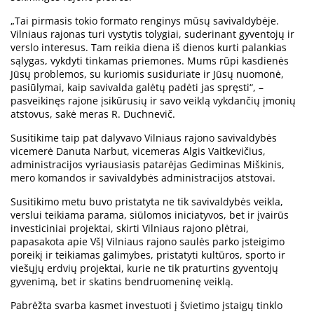
„Tai pirmasis tokio formato renginys mūsų savivaldybėje.
Vilniaus rajonas turi vystytis tolygiai, suderinant gyventojų ir
verslo interesus. Tam reikia diena iš dienos kurti palankias
sąlygas, vykdyti tinkamas priemones. Mums rūpi kasdienės
Jūsų problemos, su kuriomis susiduriate ir Jūsų nuomonė,
pasiūlymai, kaip savivalda galėtų padėti jas spręsti“, –
pasveikinęs rajone įsikūrusių ir savo veiklą vykdančių įmonių
atstovus, sakė meras R. Duchnevič.
Susitikime taip pat dalyvavo Vilniaus rajono savivaldybės
vicemerė Danuta Narbut, vicemeras Algis Vaitkevičius,
administracijos vyriausiasis patarėjas Gediminas Miškinis,
mero komandos ir savivaldybės administracijos atstovai.
Susitikimo metu buvo pristatyta ne tik savivaldybės veikla,
verslui teikiama parama, siūlomos iniciatyvos, bet ir įvairūs
investiciniai projektai, skirti Vilniaus rajono plėtrai,
papasakota apie VšĮ Vilniaus rajono saulės parko įsteigimo
poreikį ir teikiamas galimybes, pristatyti kultūros, sporto ir
viešųjų erdvių projektai, kurie ne tik praturtins gyventojų
gyvenimą, bet ir skatins bendruomeninę veiklą.
Pabrėžta svarba kasmet investuoti į švietimo įstaigų tinklo