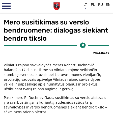
LT
PL
RU
EN
Mero susitikimas su verslo
bendruomene: dialogas siekiant
bendro tikslo
2024-04-17
Vilniaus rajono savivaldybės meras Robert Duchnevič
balandžio 17 d. susitikime su Vilniaus rajone veikiančio
stambiojo verslo atstovais bei Lietuvos įmones vienijančių
asociacijų vadovais apžvelgė Vilniaus rajono savivaldybės
veiklą ir papasakojo apie numatytus planus ir projektus,
užtikrinant tvarų rajono augimą ir gerovę.
Pasak mero R. Duchnevičiaus, susitikimas su verslo atstovais
yra svarbus žingsnis kuriant glaudesnius ryšius tarp
savivaldybės ir verslo bendruomenės siekiant bendro tikslo –
sėkmingos rajono plėtros.