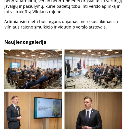
bendradarbiauti, verslo bendruomenei drąsiai teikti vertingų
įžvalgų ir pasiūlymų, kurie padėtų tobulinti verslo aplinką ir
infrastruktūrą Vilniaus rajone.
Artimiausiu metu bus organizuojamas mero susitikimas su
Vilniaus rajono smulkiojo ir vidutinio verslo atstovais.
Naujienos galerija