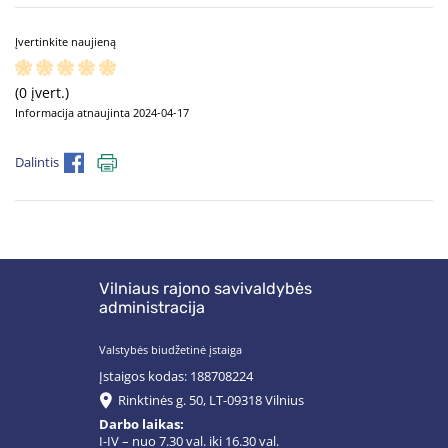
Įvertinkite naujieną
(0 įvert.)
Informacija atnaujinta 2024-04-17
Dalintis
Vilniaus rajono savivaldybės
administracija
Valstybės biudžetinė įstaiga
Įstaigos kodas: 188708224
Rinktinės g. 50, LT-09318 Vilnius
Darbo laikas:
I-IV – nuo 7.30 val. iki 16.30 val.