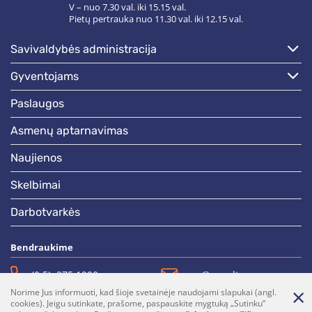
V – nuo 7.30 val. iki 15.15 val.
Pietų pertrauka nuo 11.30 val. iki 12.15 val.
savivaldybės administracija
gyventojams
paslaugos
asmenų aptarnavimas
naujienos
skelbimai
darbotvarkės
Bendraukime
(0 5)  275 1990
vrsa@vrsa.lt
Norime Jus informuoti, kad šioje svetainėje naudojami slapukai (angl.
Facebook
Youtube
cookies). Jeigu sutinkate, prašome, paspauskite mygtuką „Sutinku“