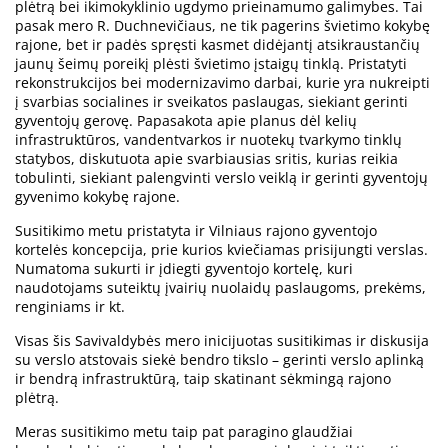
plėtrą bei ikimokyklinio ugdymo prieinamumo galimybes. Tai
pasak mero R. Duchnevičiaus, ne tik pagerins švietimo kokybę
rajone, bet ir padės spręsti kasmet didėjantį atsikraustančių
jaunų šeimų poreikį plėsti švietimo įstaigų tinklą. Pristatyti
rekonstrukcijos bei modernizavimo darbai, kurie yra nukreipti
į svarbias socialines ir sveikatos paslaugas, siekiant gerinti
gyventojų gerovę. Papasakota apie planus dėl kelių
infrastruktūros, vandentvarkos ir nuotekų tvarkymo tinklų
statybos, diskutuota apie svarbiausias sritis, kurias reikia
tobulinti, siekiant palengvinti verslo veiklą ir gerinti gyventojų
gyvenimo kokybę rajone.
Susitikimo metu pristatyta ir Vilniaus rajono gyventojo
kortelės koncepcija, prie kurios kviečiamas prisijungti verslas.
Numatoma sukurti ir įdiegti gyventojo kortelę, kuri
naudotojams suteiktų įvairių nuolaidų paslaugoms, prekėms,
renginiams ir kt.
Visas šis Savivaldybės mero inicijuotas susitikimas ir diskusija
su verslo atstovais siekė bendro tikslo – gerinti verslo aplinką
ir bendrą infrastruktūrą, taip skatinant sėkmingą rajono
plėtrą.
Meras susitikimo metu taip pat paragino glaudžiai