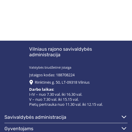
Vilniaus rajono savivaldybės
administracija
Valstybės biudžetinė įstaiga
Įstaigos kodas: 188708224
Rinktinės g. 50, LT-09318 Vilnius
Darbo laikas:
I-IV – nuo 7.30 val. iki 16.30 val.
V – nuo 7.30 val. iki 15.15 val.
Pietų pertrauka nuo 11.30 val. iki 12.15 val.
savivaldybės administracija
gyventojams