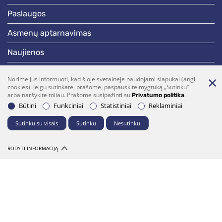
paslaugos
asmenų aptarnavimas
naujienos
skelbimai
Norime Jus informuoti, kad šioje svetainėje naudojami slapukai (angl.
cookies). Jeigu sutinkate, prašome, paspauskite mygtuką „Sutinku“
darbotvarkės
arba naršykite toliau. Prašome susipažinti su
.
Privatumo politika
Būtini
Funkciniai
Statistiniai
Reklaminiai
Bendraukime
Sutinku su visais
Sutinku
Nesutinku
(0 5)  275 1990
vrsa@vrsa.lt
RODYTI INFORMACIJĄ
Facebook
Youtube
Prenumerata
Parašykite mums
© 2026 Visos teisės saugomos. Sprendimas:
UAB "Fresh Media"
Dalintis