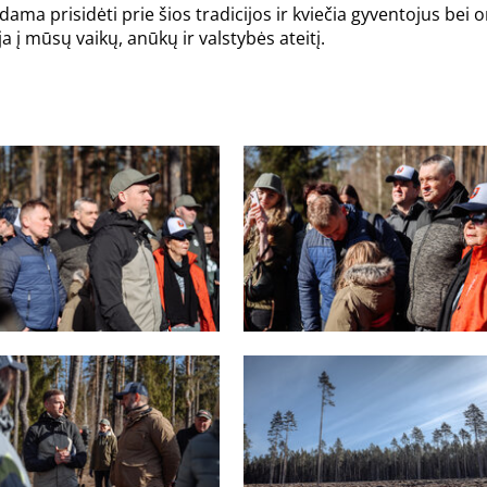
ma prisidėti prie šios tradicijos ir kviečia gyventojus bei orga
a į mūsų vaikų, anūkų ir valstybės ateitį.