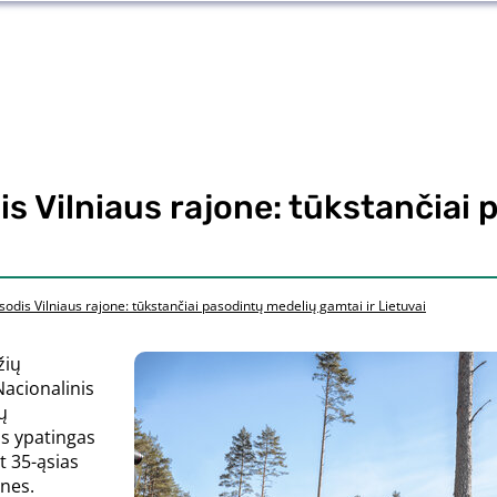
is Vilniaus rajone: tūkstančiai
odis Vilniaus rajone: tūkstančiai pasodintų medelių gamtai ir Lietuvai
žių
Nacionalinis
ų
is ypatingas
t 35-ąsias
nes.