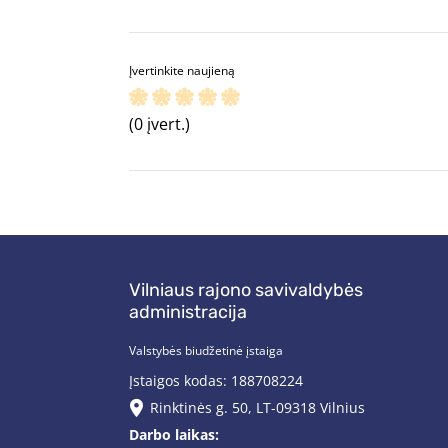
Įvertinkite naujieną
(0 įvert.)
Vilniaus rajono savivaldybės
administracija
Valstybės biudžetinė įstaiga
Įstaigos kodas: 188708224
Rinktinės g. 50, LT-09318 Vilnius
Darbo laikas: