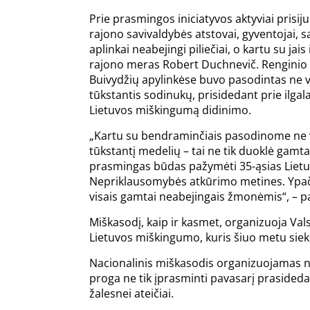
Prie prasmingos iniciatyvos aktyviai prisij
rajono savivaldybės atstovai, gyventojai, s
aplinkai neabejingi piliečiai, o kartu su jais 
rajono meras Robert Duchnevič. Renginio
Buivydžių apylinkėse buvo pasodintas ne 
tūkstantis sodinukų, prisidedant prie ilgalai
Lietuvos miškingumą didinimo.
„Kartu su bendraminčiais pasodinome ne 
tūkstantį medelių – tai ne tik duoklė gamtai
prasmingas būdas pažymėti 35-ąsias Liet
Nepriklausomybės atkūrimo metines. Ypač d
visais gamtai neabejingais žmonėmis“, – 
Miškasodį, kaip ir kasmet, organizuoja Vals
Lietuvos miškingumo, kuris šiuo metu siek
Nacionalinis miškasodis organizuojamas nu
proga ne tik įprasminti pavasarį prasideda
žalesnei ateičiai.