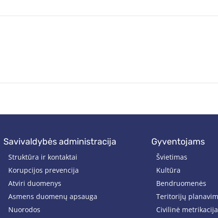
savivaldybės administracija
gyventojams
Struktūra ir kontaktai
Švietimas
Korupcijos prevencija
Kultūra
Atviri duomenys
Bendruomenės
Asmens duomenų apsauga
Teritorijų planavi
Nuorodos
Civilinė metrikacija