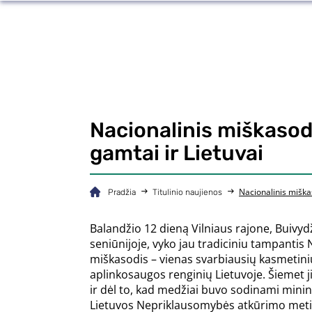
Nacionalinis miškasod
gamtai ir Lietuvai
Nacionalinis miškas
Pradžia
Titulinio naujienos
Balandžio 12 dieną Vilniaus rajone, Buivyd
seniūnijoje, vyko jau tradiciniu tampantis 
miškasodis – vienas svarbiausių kasmetini
aplinkosaugos renginių Lietuvoje. Šiemet j
ir dėl to, kad medžiai buvo sodinami minin
Lietuvos Nepriklausomybės atkūrimo meti