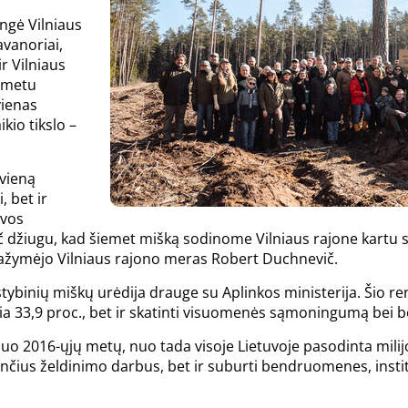
ungė Vilniaus
avanoriai,
ir Vilniaus
 metu
vienas
kio tikslo –
vieną
, bet ir
uvos
žiugu, kad šiemet mišką sodinome Vilniaus rajone kartu su 
pažymėjo Vilniaus rajono meras Robert Duchnevič.
tybinių miškų urėdija drauge su Aplinkos ministerija. Šio reng
ia 33,9 proc., bet ir skatinti visuomenės sąmoningumą bei 
o 2016-ųjų metų, nuo tada visoje Lietuvoje pasodinta milijo
nčius želdinimo darbus, bet ir suburti bendruomenes, instit