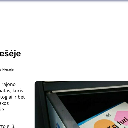
ešėje
 Riešėje
s rajono
atas, kuris
togiai ir bet
tekos
ie
o g. 3,