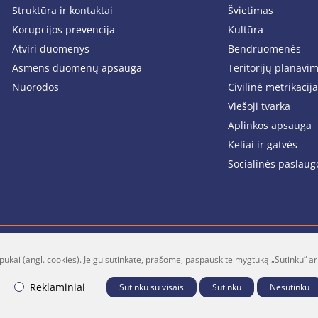
Struktūra ir kontaktai
Švietimas
Korupcijos prevencija
Kultūra
Atviri duomenys
Bendruomenės
Asmens duomenų apsauga
Teritorijų planavi
Nuorodos
Civilinė metrikacija
Viešoji tvarka
Aplinkos apsauga
Keliai ir gatvės
Socialinės paslaug
pukai (angl. cookies). Jeigu sutinkate, prašome, paspauskite mygtuką „Sutinku“ ar
lt
Facebook
Youtube
P
Reklaminiai
Sutinku su visais
Sutinku
Nesutinku
B "Fresh Media"