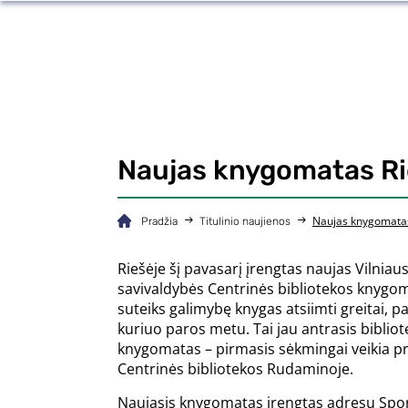
Naujas knygomatas Ri
Naujas knygomatas
Pradžia
Titulinio naujienos
Riešėje šį pavasarį įrengtas naujas Vilniau
savivaldybės Centrinės bibliotekos knygom
suteiks galimybę knygas atsiimti greitai, pa
kuriuo paros metu. Tai jau antrasis biblio
knygomatas – pirmasis sėkmingai veikia pr
Centrinės bibliotekos Rudaminoje.
Naujasis knygomatas įrengtas adresu Sport