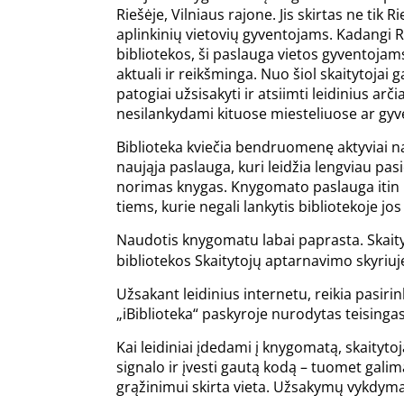
Riešėje, Vilniaus rajone. Jis skirtas ne tik Ri
aplinkinių vietovių gyventojams. Kadangi R
bibliotekos, ši paslauga vietos gyventojam
aktuali ir reikšminga. Nuo šiol skaitytojai g
patogiai užsisakyti ir atsiimti leidinius ar
nesilankydami kituose miesteliuose ar gyv
Biblioteka kviečia bendruomenę aktyviai n
naująja paslauga, kuri leidžia lengviau pasi
norimas knygas. Knygomato paslauga itin 
tiems, kurie negali lankytis bibliotekoje jo
Naudotis knygomatu labai paprasta. Skaityto
bibliotekos Skaitytojų aptarnavimo skyriuj
Užsakant leidinius internetu, reikia pasiri
„iBiblioteka“ paskyroje nurodytas teisinga
Kai leidiniai įdedami į knygomatą, skaityt
signalo ir įvesti gautą kodą – tuomet galim
grąžinimui skirta vieta. Užsakymų vykdymas