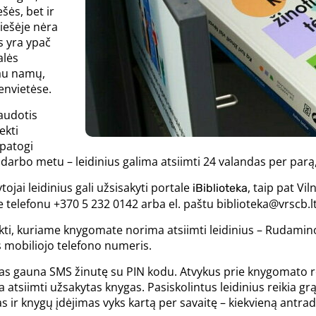
ešės, bet ir
iešėje nėra
s yra ypač
alės
čiau namų,
envietėse.
audotis
ekti
patogi
s darbo metu – leidinius galima atsiimti 24 valandas per parą
jai leidinius gali užsisakyti portale
, taip pat Vi
iBiblioteka
e telefonu +370 5 232 0142 arba el. paštu biblioteka@vrscb.lt
nkti, kuriame knygomate norima atsiimti leidinius – Rudaminos
s mobiliojo telefono numeris.
ojas gauna SMS žinutę su PIN kodu. Atvykus prie knygomato re
a atsiimti užsakytas knygas. Pasiskolintus leidinius reikia gr
 ir knygų įdėjimas vyks kartą per savaitę – kiekvieną antrad