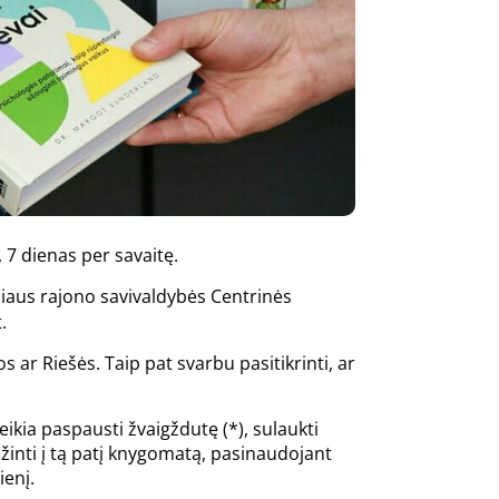
, 7 dienas per savaitę.
lniaus rajono savivaldybės Centrinės
.
 ar Riešės. Taip pat svarbu pasitikrinti, ar
ikia paspausti žvaigždutę (*), sulaukti
ąžinti į tą patį knygomatą, pasinaudojant
ienį.