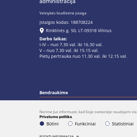
administracija
Valstybės biudžetinė įstaiga
Įstaigos kodas: 188708224
Rinktinės g. 50, LT-09318 Vilnius
Darbo laikas:
I-IV – nuo 7.30 val. iki 16.30 val.
V – nuo 7.30 val. iki 15.15 val.
Pietų pertrauka nuo 11.30 val. iki 12.15 val.
Bendraukime
Norime Jus informuoti, kad šioje svetainėje naudojami sla
(0 5)  275 1990
vrsa@vrsa.
.
Privatumo politika
Būtini
Funkciniai
Statistiniai
© 2026 Visos teisės saugomos. Sprendimas:
UA
RODYTI INFORMACIJĄ